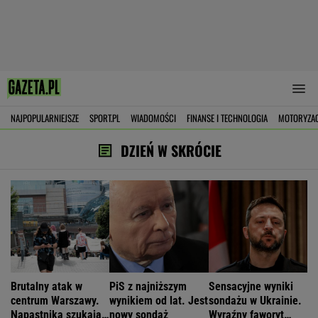
NAJPOPULARNIEJSZE
SPORT.PL
WIADOMOŚCI
FINANSE I TECHNOLOGIA
MOTORYZA
DZIEŃ W SKRÓCIE
Brutalny atak w
PiS z najniższym
Sensacyjne wyniki
centrum Warszawy.
wynikiem od lat. Jest
sondażu w Ukrainie.
Napastnika szukają
nowy sondaż
Wyraźny faworyt