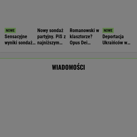
Potężna kara dla właściciela Facebooka.
Firma zapłaci prawie mld dolarów
TECHNOLOGIE
Nie będzie nowej umowy TVP z Kościołem.
Obowiązuje ta podpisana przez Kurskiego