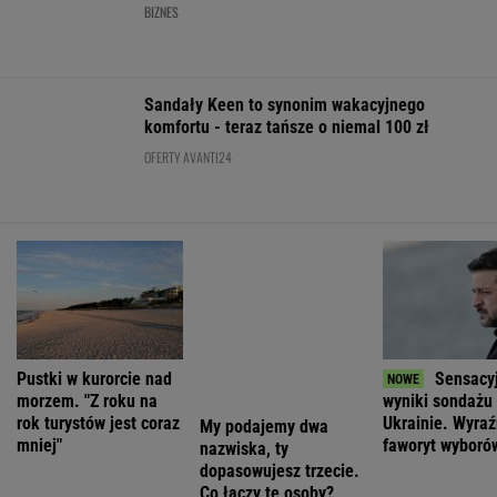
komfortu - teraz tańsze o niemal 100 zł
OFERTY AVANTI24
Pustki w kurorcie nad
My podajemy dwa
Sensacy
morzem. "Z roku na
nazwiska, ty
wyniki sondażu
rok turystów jest coraz
dopasowujesz trzecie.
Ukrainie. Wyra
mniej"
Co łączy te osoby?
faworyt wyboró
ŻYĆ LEPIEJ