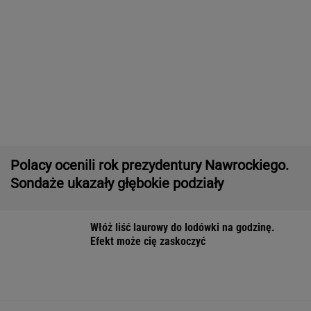
Polacy ocenili rok prezydentury Nawrockiego.
Sondaże ukazały głębokie podziały
Włóż liść laurowy do lodówki na godzinę.
Efekt może cię zaskoczyć
Polka pobiła rekord Guinnessa. Zajęło jej to