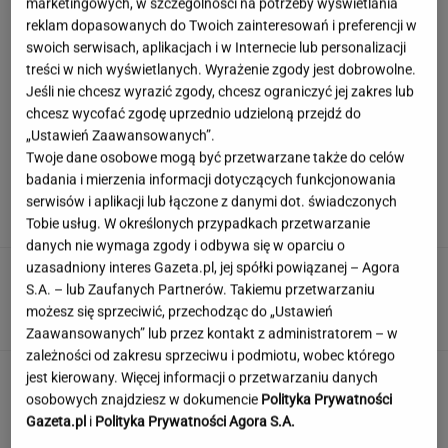
marketingowych, w szczególności na potrzeby wyświetlania
reklam dopasowanych do Twoich zainteresowań i preferencji w
swoich serwisach, aplikacjach i w Internecie lub personalizacji
Syn Stanisława Soyki o ostatnich chwilach
treści w nich wyświetlanych. Wyrażenie zgody jest dobrowolne.
ojca. "Nie było z nim nikogo"
Jeśli nie chcesz wyrazić zgody, chcesz ograniczyć jej zakres lub
chcesz wycofać zgodę uprzednio udzieloną przejdź do
„Ustawień Zaawansowanych”.
Twoje dane osobowe mogą być przetwarzane także do celów
Polka przestrzegano, by nie mówił o chorobie.
badania i mierzenia informacji dotyczących funkcjonowania
"Jestem po przeszczepie"
serwisów i aplikacji lub łączone z danymi dot. świadczonych
Tobie usług. W określonych przypadkach przetwarzanie
danych nie wymaga zgody i odbywa się w oparciu o
uzasadniony interes Gazeta.pl, jej spółki powiązanej – Agora
Dzisiejszy copiątkowy quiz wiedzy nie zostawi
S.A. – lub Zaufanych Partnerów. Takiemu przetwarzaniu
na tobie suchej nitki!
możesz się sprzeciwić, przechodząc do „Ustawień
Zaawansowanych” lub przez kontakt z administratorem – w
zależności od zakresu sprzeciwu i podmiotu, wobec którego
To nie droga na skróty. Matka pokazuje, jak
jest kierowany. Więcej informacji o przetwarzaniu danych
naprawdę wygląda edukacja domowa
osobowych znajdziesz w dokumencie
Polityka Prywatności
Gazeta.pl
i
Polityka Prywatności Agora S.A.
MATERIAŁ PROMOCYJNY