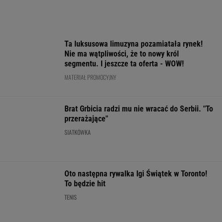
SIATKÓWKA
Oto następna rywalka Igi Świątek w Toronto!
To będzie hit
TENIS
Cały świat widział, jak Switolina potraktowała
rywalkę po meczu
TENIS
Bawarski gigant zostawia konkurencję w tyle.
Co za design! A rata miesięczna? Zaskakująco
niska!
MATERIAŁ PROMOCYJNY
Polka próbowała przepłynąć Bałtyk wpław.
Oto do czego to doprowadziło