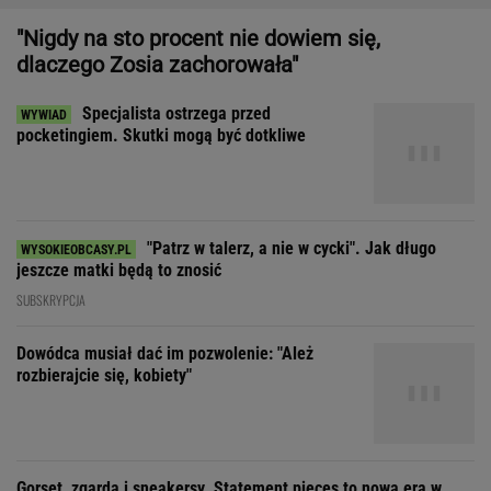
"Nigdy na sto procent nie dowiem się,
dlaczego Zosia zachorowała"
Specjalista ostrzega przed
pocketingiem. Skutki mogą być dotkliwe
"Patrz w talerz, a nie w cycki". Jak długo
jeszcze matki będą to znosić
SUBSKRYPCJA
Dowódca musiał dać im pozwolenie: "Ależ
rozbierajcie się, kobiety"
Gorset, zgarda i sneakersy. Statement pieces to nowa era w