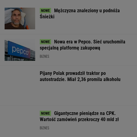
MATERIAŁ PROMOCYJNY,
18+
Atak na "rosyjski
Dramatyczna akcja
Miażdżąca opin
Amazon". Płonie
ratunkowa na jeziorze
NBP nie może
centrum logistyczne
Seksty
finansować zbro
Wildberries w
sprzedaży złota
Jekaterynburgu
WSPÓŁPRACA PŁATNA Z WYBORCZA.PL
ZROZUM, POZNAJ, ODKRYWAJ
SEKCJA Z SUBSKRYPCJĄ
Obama i prezydent Austrii polecają książki na