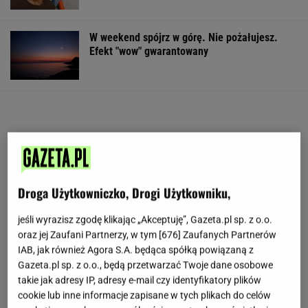
W weekend spójrz w górę. Nie pożałujesz.
Efekt "wow" gwarantowany
Droga Użytkowniczko, Drogi Użytkowniku,
jeśli wyrazisz zgodę klikając „Akceptuję”, Gazeta.pl sp. z o.o.
oraz jej Zaufani Partnerzy, w tym [
676
] Zaufanych Partnerów
IAB, jak również Agora S.A. będąca spółką powiązaną z
Gazeta.pl sp. z o.o., będą przetwarzać Twoje dane osobowe
takie jak adresy IP, adresy e-mail czy identyfikatory plików
cookie lub inne informacje zapisane w tych plikach do celów