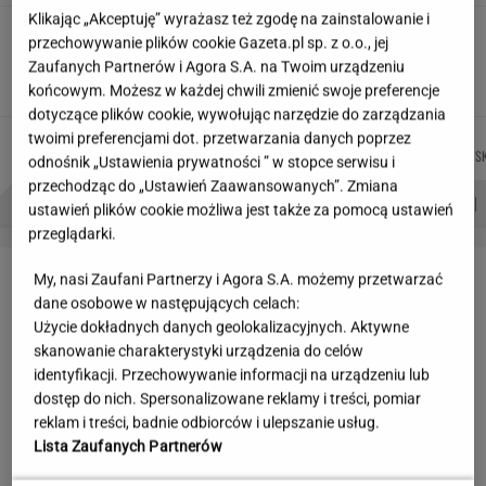
Klikając „Akceptuję” wyrażasz też zgodę na zainstalowanie i
Wakacyjne aktywności a kurzajki. O czym
przechowywanie plików cookie Gazeta.pl sp. z o.o., jej
warto pamiętać, by uniknąć problemu?
Zaufanych Partnerów i Agora S.A. na Twoim urządzeniu
MATERIAŁ PROMOCYJNY
końcowym. Możesz w każdej chwili zmienić swoje preferencje
dotyczące plików cookie, wywołując narzędzie do zarządzania
twoimi preferencjami dot. przetwarzania danych poprzez
JUSTYNA
MICHAŁ
AGNIESZKA
MARCIN
Autorzy:
BRYCZKOWSKA
KIEDROWSKI
NIEDZIAŁEK
KOZŁOWSK
odnośnik „Ustawienia prywatności ” w stopce serwisu i
przechodząc do „Ustawień Zaawansowanych”. Zmiana
PROBLEMY POLSKICH SIATKARZY
ZNAK Z '30'
WISŁAWA SZYMBORSKA
ustawień plików cookie możliwa jest także za pomocą ustawień
przeglądarki.
LETNIE OKAZJE
My, nasi Zaufani Partnerzy i Agora S.A. możemy przetwarzać
dane osobowe w następujących celach:
Użycie dokładnych danych geolokalizacyjnych. Aktywne
skanowanie charakterystyki urządzenia do celów
identyfikacji. Przechowywanie informacji na urządzeniu lub
dostęp do nich. Spersonalizowane reklamy i treści, pomiar
reklam i treści, badnie odbiorców i ulepszanie usług.
Lista Zaufanych Partnerów