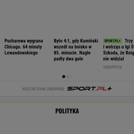
Nowy sondaż
Romanowski w
Sensacyjne
partyjny. PiS z
klasztorze?
Deportacja
wyniki sondażu
najniższym
Opus Dei
Ukraińców w
w Ukrainie.
wynikiem od lat
reaguje na
wieku
Wyraźny faworyt
słowa Bodnara
poborowym.
wyborów
Horała uderza
WIADOMOŚCI
w pomysł PiS