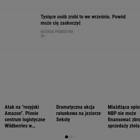
lato. Jeden z nich - polskiej pisarki
Daniel Olbrychski ocenzurowany przez
Ministerstwo Kultury? "Zostałem opluty"
Więcej niż dobra kupa. Błonnik dba też o
mózg
Ich romans śledził cały świat. 30 lat później
uwagę kradną ich dzieci
FINANSE I TECHNOLOGIA