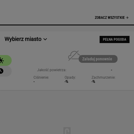
ZOBACZ WSZYSTKIE
Wybierz miasto
PEŁNA POGODA
Załaduj ponownie
Jakość powietrza:
-
Ciśnienie:
Opady:
Zachmurzenie:
-
-%
-%