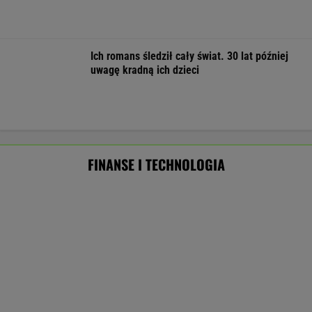
Nowe eLicytacje ruszyły pełną parą. Dużo
samochodów w dobrej cenie
BIZNES
Pierwszy etap GAT zakończony. To
strategiczna inwestycja dla polskiego
eksportu
MATERIAŁ PROMOCYJNY
ZUS dopłaca Ukraińcom do emerytur.
Konfederacja grzmi, ale zapomina o ważnej
rzeczy