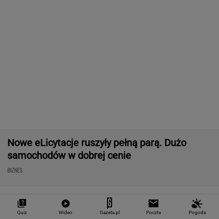
Masowo tracą pracę przez AI?
To tylko forma "moralnego bufora"
SUBSKRYPCJA
Chrupiące skrzydełka w kilka minut i bez
tłuszczu? Ten sprzęt przyrządzi je tak jak
lubisz
REKLAMA CENEO
Quiz
Wideo
Gazeta.pl
Poczta
Pogoda