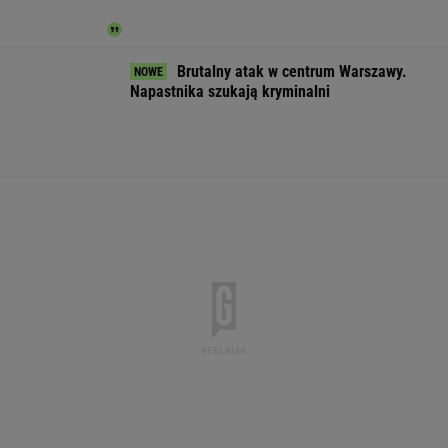
Mężczyzna znaleziony u podnóża
Śnieżki
Nowa era w Pepco. Sieć uruchomiła
specjalną platformę zakupową
BIZNES
Pijany Polak prowadził traktor po
autostradzie. Miał 2,36 promila alkoholu
Gigantyczne pieniądze na CPK.
Wartość zamówień przekroczy 40 mld zł
BIZNES
Tysiące osób zrobi to we wrześniu. Powód
może cię zaskoczyć