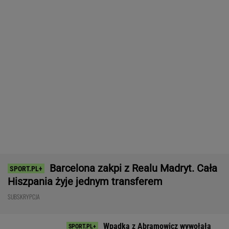
Barcelona zakpi z Realu Madryt. Cała
Hiszpania żyje jednym transferem
SUBSKRYPCJA
Wpadka z Abramowicz wywołała
szum. U Świątek wydarzyło się coś
ważniejszego
SUBSKRYPCJA
Tysiące osób zrobi to we wrześniu. Powód
może cię zaskoczyć
MATERIAŁ PROMOCYJNY,
18+