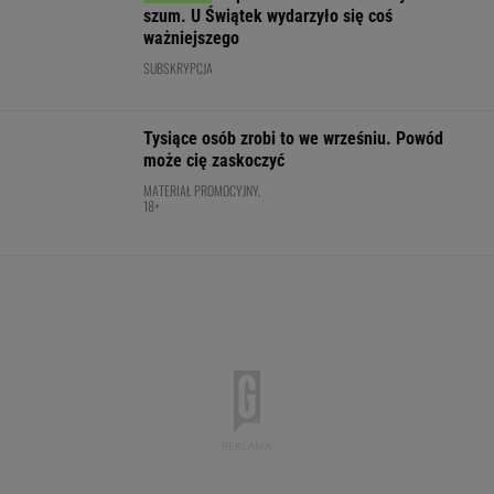
Ta luksusowa limuzyna pozamiatała rynek!
Nie ma wątpliwości, że to nowy król
segmentu. I jeszcze ta oferta - WOW!
MATERIAŁ PROMOCYJNY
Brat Grbicia radzi mu nie wracać do Serbii. "To
przerażające"