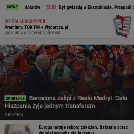
rd dolarów
Był gwiazdą w Ekstraklasie. Przepadł za granicą,
NOWE
OFERTA SUBSKRYPCJI
Premium: TOK FM + Wyborcza.pl
MOCNE MEDIA W DUO PAKIECIE. SPRAWDŹ
Barcelona zakpi z Realu Madryt. Cała
Hiszpania żyje jednym transferem
SUBSKRYPCJA
Europa notuje rekord zakażeń. Bakteria coraz
śmielej wymyka się leczeniu