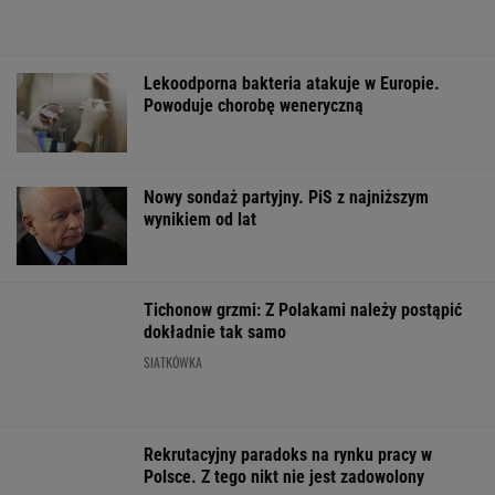
Lekoodporna bakteria atakuje w Europie.
Powoduje chorobę weneryczną
Nowy sondaż partyjny. PiS z najniższym
wynikiem od lat
Tichonow grzmi: Z Polakami należy postąpić
dokładnie tak samo
SIATKÓWKA
Rekrutacyjny paradoks na rynku pracy w
Polsce. Z tego nikt nie jest zadowolony
BIZNES
Sandały Keen to synonim wakacyjnego