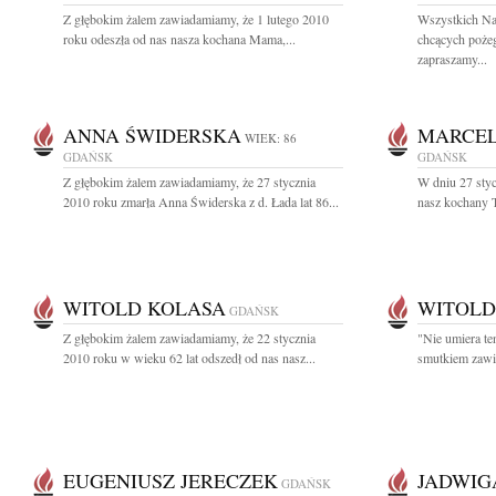
Z głębokim żalem zawiadamiamy, że 1 lutego 2010
Wszystkich Na
roku odeszła od nas nasza kochana Mama,...
chcących poże
zapraszamy...
ANNA ŚWIDERSKA
MARCEL
WIEK: 86
GDAŃSK
GDAŃSK
Z głębokim żalem zawiadamiamy, że 27 stycznia
W dniu 27 styc
2010 roku zmarła Anna Świderska z d. Łada lat 86...
nasz kochany 
WITOLD KOLASA
WITOLD
GDAŃSK
Z głębokim żalem zawiadamiamy, że 22 stycznia
"Nie umiera te
2010 roku w wieku 62 lat odszedł od nas nasz...
smutkiem zawia
EUGENIUSZ JERECZEK
JADWIG
GDAŃSK