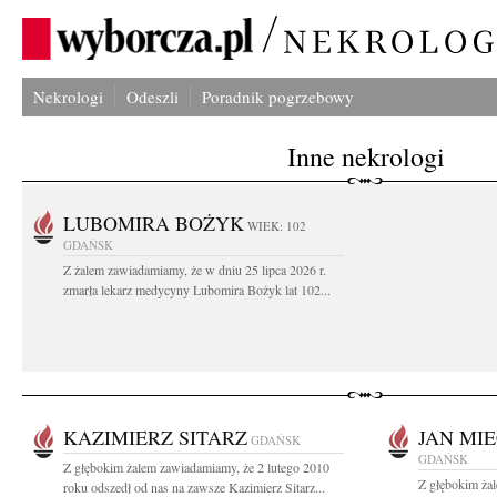
Nekrologi
Odeszli
Poradnik pogrzebowy
Inne nekrologi
LUBOMIRA BOŻYK
WIEK: 102
GDAŃSK
Z żalem zawiadamiamy, że w dniu 25 lipca 2026 r.
zmarła lekarz medycyny Lubomira Bożyk lat 102...
KAZIMIERZ SITARZ
JAN MI
GDAŃSK
GDAŃSK
Z głębokim żalem zawiadamiamy, że 2 lutego 2010
Z głębokim ża
roku odszedł od nas na zawsze Kazimierz Sitarz...