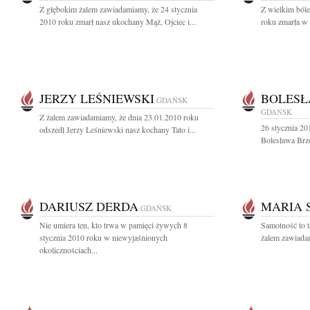
Z głębokim żalem zawiadamiamy, że 24 stycznia
Z wielkim ból
2010 roku zmarł nasz ukochany Mąż, Ojciec i...
roku zmarła w 
JERZY LEŚNIEWSKI
BOLESŁ
GDAŃSK
GDAŃSK
Z żalem zawiadamiamy, że dnia 23.01.2010 roku
26 stycznia 20
odszedł Jerzy Leśniewski nasz kochany Tato i...
Bolesława Brzo
DARIUSZ DERDA
MARIA 
GDAŃSK
Nie umiera ten, kto trwa w pamięci żywych 8
Samotność to t
stycznia 2010 roku w niewyjaśnionych
żalem zawiadam
okolicznościach...