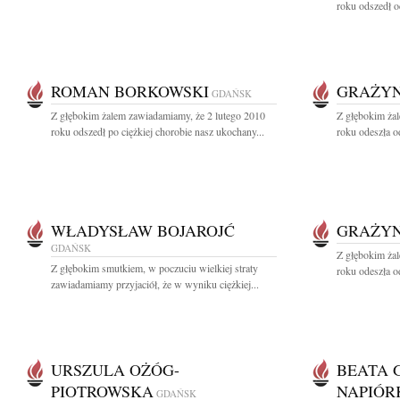
roku odszedł o
ROMAN BORKOWSKI
GRAŻYN
GDAŃSK
Z głębokim żalem zawiadamiamy, że 2 lutego 2010
Z głębokim ża
roku odszedł po ciężkiej chorobie nasz ukochany...
roku odeszła o
WŁADYSŁAW BOJAROJĆ
GRAŻYN
GDAŃSK
Z głębokim ża
Z głębokim smutkiem, w poczuciu wielkiej straty
roku odeszła o
zawiadamiamy przyjaciół, że w wyniku ciężkiej...
URSZULA OŻÓG-
BEATA 
PIOTROWSKA
NAPIÓR
GDAŃSK