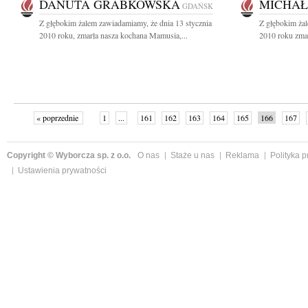
DANUTA GRABKOWSKA
MICHAŁ
GDAŃSK
Z głębokim żalem zawiadamiamy, że dnia 13 stycznia
Z głębokim żal
2010 roku, zmarła nasza kochana Mamusia,...
2010 roku zmar
« poprzednie
1
...
161
162
163
164
165
166
167
następne »
Copyright © Wyborcza sp. z o.o.
O nas
Staże u nas
Reklama
Polityka 
Ustawienia prywatności