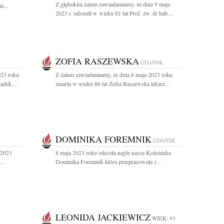
Z głębokim żalem zawiadamiamy, że dnia 9 maja
e...
2023 r. odszedł w wieku 81 lat Prof. zw. dr hab....
ZOFIA RASZEWSKA
GDAŃSK
023 roku
Z żalem zawiadamiamy, że dnia 8 maja 2023 roku
adek....
zmarła w wieku 86 lat Zofia Raszewska lekarz...
DOMINIKA FOREMNIK
GDAŃSK
 2023
8 maja 2023 roku odeszła nagle nasza Koleżanka
...
Dominika Foremnik która przepracowała z...
LEONIDA JACKIEWICZ
WIEK: 93