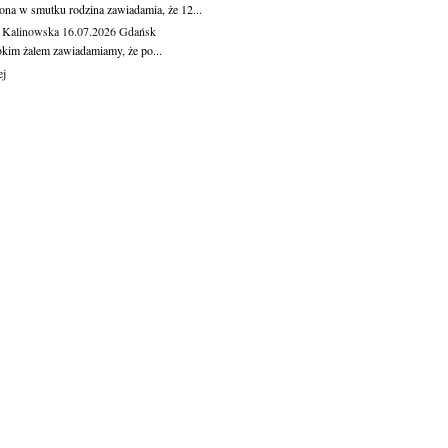
ona w smutku rodzina zawiadamia, że 12...
 Kalinowska
16.07.2026
Gdańsk
okim żalem zawiadamiamy, że po...
ej