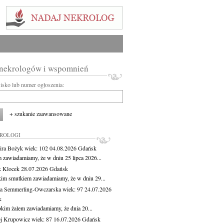
 nekrologów i wspomnień
wisko lub numer ogłoszenia:
+ szukanie zaawansowane
KROLOGI
ira Bożyk
wiek: 102
04.08.2026
Gdańsk
m zawiadamiamy, że w dniu 25 lipca 2026...
 Klocek
28.07.2026
Gdańsk
kim smutkiem zawiadamiamy, że w dniu 29...
a Semmerling-Owczarska
wiek: 97
24.07.2026
k
okim żalem zawiadamiamy, że dnia 20...
j Krupowicz
wiek: 87
16.07.2026
Gdańsk