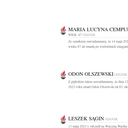
MARIA LUCYNA CEMPU
WIEK: 87
GDAŃSK
Ze smutkiem zawiadamiamy, że 14 maja 202
wieku 87 lat zmarła po wieloletnich zmagania
ODON OLSZEWSKI
GDAŃSK
Z głębokim żalem zawiadamiamy, że dnia 1
2023 roku zmarł Odon Olszewski lat 83, uk
LESZEK SĄGIN
GDAŃSK
13 maja 2023 r. odszedł na Wieczną Wachtę