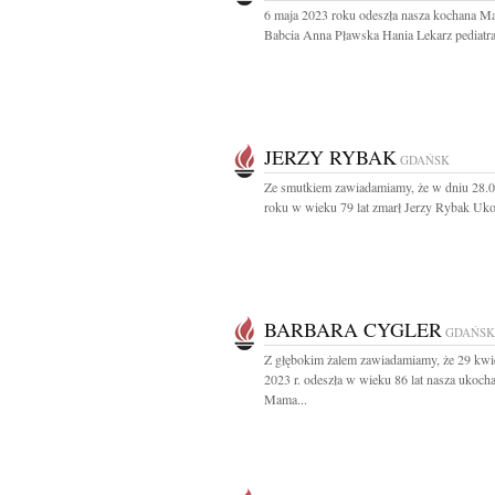
6 maja 2023 roku odeszła nasza kochana M
Babcia Anna Pławska Hania Lekarz pediatra
JERZY RYBAK
GDAŃSK
Ze smutkiem zawiadamiamy, że w dniu 28.
roku w wieku 79 lat zmarł Jerzy Rybak Uko
BARBARA CYGLER
GDAŃSK
Z głębokim żalem zawiadamiamy, że 29 kwi
2023 r. odeszła w wieku 86 lat nasza ukoch
Mama...