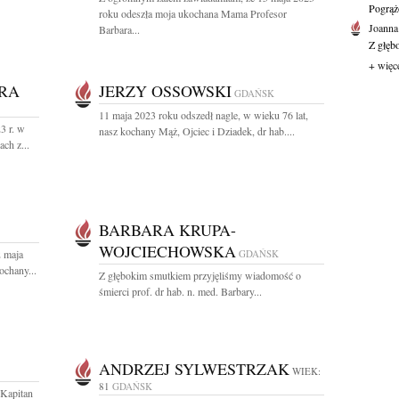
Pogrąż
roku odeszła moja ukochana Mama Profesor
Joanna
Barbara...
Z głęb
+ więc
RA
JERZY OSSOWSKI
GDAŃSK
11 maja 2023 roku odszedł nagle, w wieku 76 lat,
3 r. w
nasz kochany Mąż, Ojciec i Dziadek, dr hab....
ch z...
BARBARA KRUPA-
WOJCIECHOWSKA
2 maja
GDAŃSK
ochany...
Z głębokim smutkiem przyjęliśmy wiadomość o
śmierci prof. dr hab. n. med. Barbary...
ANDRZEJ SYLWESTRZAK
WIEK:
81
GDAŃSK
 Kapitan