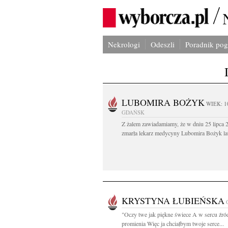
Nekrologi
Odeszli
Poradnik po
LUBOMIRA BOŻYK
WIEK: 1
GDAŃSK
Z żalem zawiadamiamy, że w dniu 25 lipca 2
zmarła lekarz medycyny Lubomira Bożyk lat
KRYSTYNA ŁUBIEŃSKA
"Oczy twe jak piękne świece A w sercu źró
promienia Więc ja chciałbym twoje serce...