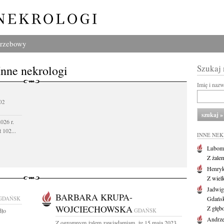
grzebowy
Inne nekrologi
Szukaj
Imię i naz
02
026 r.
 102...
INNE NE
Lubom
Z żale
Henryk
Z wiel
Jadwig
BARBARA KRUPA-
GDAŃSK
Gdańs
WOJCIECHOWSKA
Z głęb
dło
GDAŃSK
Andrze
Z ogromnym żalem zawiadamiam, że 15 maja 2023