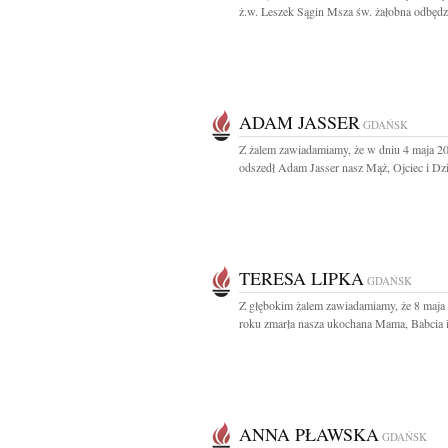
ż.w. Leszek Sągin Msza św. żałobna odbędzi
ADAM JASSER
GDAŃSK
Z żalem zawiadamiamy, że w dniu 4 maja 2
odszedł Adam Jasser nasz Mąż, Ojciec i Dzi
TERESA LIPKA
GDAŃSK
Z głębokim żalem zawiadamiamy, że 8 maja
roku zmarła nasza ukochana Mama, Babcia i
ANNA PŁAWSKA
GDAŃSK