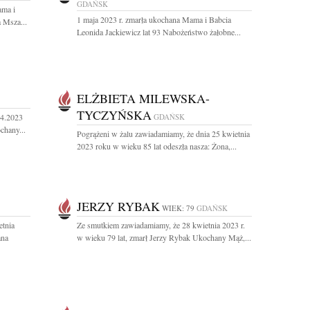
GDAŃSK
ama i
1 maja 2023 r. zmarła ukochana Mama i Babcia
 Msza...
Leonida Jackiewicz lat 93 Nabożeństwo żałobne...
ELŻBIETA MILEWSKA-
TYCZYŃSKA
04.2023
GDAŃSK
chany...
Pogrążeni w żalu zawiadamiamy, że dnia 25 kwietnia
2023 roku w wieku 85 lat odeszła nasza: Żona,...
JERZY RYBAK
WIEK: 79
GDAŃSK
etnia
Ze smutkiem zawiadamiamy, że 28 kwietnia 2023 r.
ana
w wieku 79 lat, zmarł Jerzy Rybak Ukochany Mąż,...