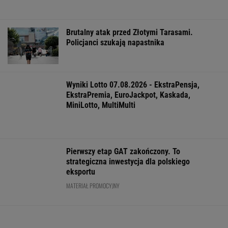
ZROZUM, POZNAJ, ODKRYWAJ
SEKCJA Z SUBSKRYPCJĄ
Tytuł tej książki jest hasłem, znają je ludzie,
którzy jej nie czytali
Katarzyna poroniła. Lekarka uparła się przy
skrobance
Jeśli unikniesz tych trzech rzeczy, opóźnisz
starczą demencję o 13 lat
Ewa Woydyłło: dziś ja jestem głupiutka i
wystraszona. Przepraszam Igę Świątek