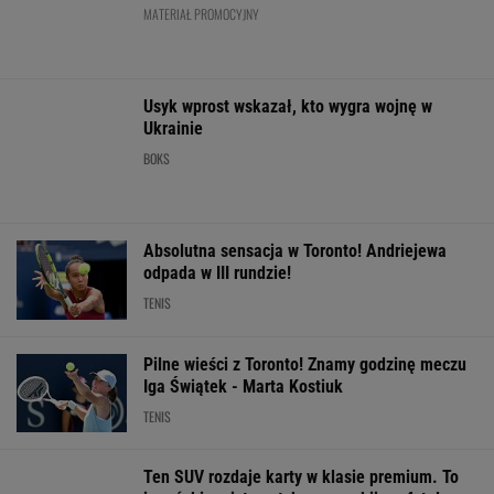
Pilne wieści z Toronto! Znamy godzinę meczu
Iga Świątek - Marta Kostiuk
TENIS
Ten SUV rozdaje karty w klasie premium. To
japoński majstersztyk - moc wbija w fotel, a
wnętrze jak w limuzynie!
MATERIAŁ PROMOCYJNY
Kolejny kolarski fenomen. To już
jest poziom Pogacara
SUBSKRYPCJA