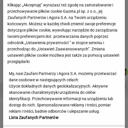
Klikając „Akceptuję” wyrażasz też zgodę na zainstalowanie i
przechowywanie plików cookie Gazeta.pl sp. z o.o., jej
Partnerka Litewki po jego
śmierci: Niektórzy zlecieli się jak sępy
Zaufanych Partnerów i Agora S.A. na Twoim urządzeniu
końcowym. Możesz w każdej chwili zmienić swoje preferencje
SUBSKRYPCJA
dotyczące plików cookie, wywołując narzędzie do zarządzania
twoimi preferencjami dot. przetwarzania danych poprzez
20 lat temu pokazali, że w Polsce też można
odnośnik „Ustawienia prywatności ” w stopce serwisu i
zrobić "Amerykę"
przechodząc do „Ustawień Zaawansowanych”. Zmiana
MARTA KORYCKA
ustawień plików cookie możliwa jest także za pomocą ustawień
przeglądarki.
DOMINIK
MICHAŁ
MICHAŁ
MARCIN
Autorzy:
SENKOWSKI
TRELA
KIEDROWSKI
KOZŁOWSKI
My, nasi Zaufani Partnerzy i Agora S.A. możemy przetwarzać
dane osobowe w następujących celach:
PROBLEMY POLSKICH SIATKARZY
ZNAK Z '30'
WISŁAWA SZYMBORSKA
Użycie dokładnych danych geolokalizacyjnych. Aktywne
skanowanie charakterystyki urządzenia do celów
identyfikacji. Przechowywanie informacji na urządzeniu lub
LETNIE OKAZJE
dostęp do nich. Spersonalizowane reklamy i treści, pomiar
reklam i treści, badnie odbiorców i ulepszanie usług.
Lista Zaufanych Partnerów