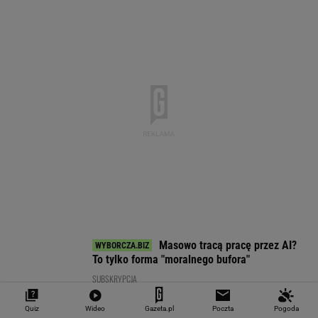
-0,09%
-0,41%
0,15%
-0,13%
-0,24%
SPRAWDŹ NOTOWANIA
Notowania dostarcza VIA24ONLINE
MOTORYZACJA
Quiz
Wideo
Gazeta.pl
Poczta
Pogoda