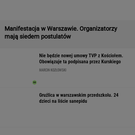
Czeska policja ustaliła tożsamość mężczyzny
spod Śnieżki. To Polak
Dwa pytony na szyi kobiety. Świadkowie
wezwali policję
Brutalny atak przed Złotymi Tarasami.
Policjanci szukają napastnika
Wyniki Lotto 07.08.2026 - EkstraPensja,
EkstraPremia, EuroJackpot, Kaskada,
MiniLotto, MultiMulti