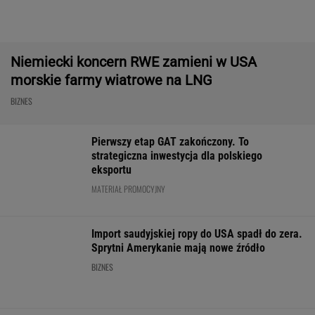
prezesa. Poszło o kierowców
BIZNES
Paramount przekonał
Nowe eLicytacje
Rynek pracy: S
Wielką Brytanię ws.
ruszyły pełną parą.
bezrobocia w gó
fuzji. "Nie budzi obaw"
Dużo samochodów w
Gdzie najtrudnie
dobrej cenie
etat?
WALUTY I GIEŁDA
EUR
USD
CHF
GBP
WIG
4,2983
3,7187
4,6027
5,0166
151 782,92