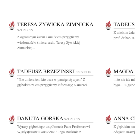
TERESA ŻYWICKA-ZIMNICKA
TADEUS
SZCZECIN
Z wielkim żal
Z ogromnym żalem i smutkiem przyjęliśmy
prof. dr hab. n
wiadomość o śmierci arch. Teresy Żywickiej-
Zimnickiej...
TADEUSZ BRZEZIŃSKI
MAGDA 
SZCZECIN
"Nie umiera ten, kto trwa w pamięci żywych" Z
....to nie tak m
głębokim żalem przyjęliśmy informację o śmierci...
było.... Z głęb
DANUTA GÓRSKA
ANNA C
SZCZECIN
Wyrazy głębokiego współczucia Panu Profesorowi
Z głębokim sm
Władysławowi Górskiemu i Jego Rodzinie z
odejściu nasz