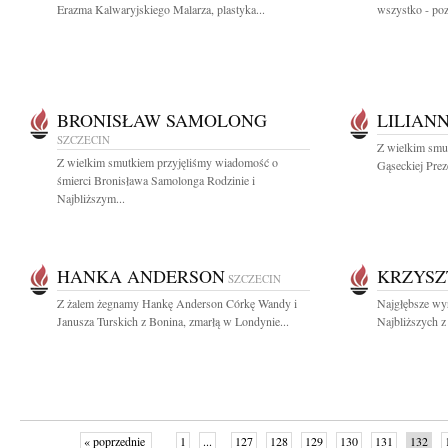
Erazma Kalwaryjskiego Malarza, plastyka...
wszystko - pozo
BRONISŁAW SAMOLONG
LILIAN
SZCZECIN
Z wielkim smut
Z wielkim smutkiem przyjęliśmy wiadomość o
Gąseckiej Prez
śmierci Bronisława Samolonga Rodzinie i
Najbliższym...
HANKA ANDERSON
KRZYSZ
SZCZECIN
Z żalem żegnamy Hankę Anderson Córkę Wandy i
Najgłębsze wyr
Janusza Turskich z Bonina, zmarłą w Londynie...
Najbliższych z
« poprzednie
1
...
127
128
129
130
131
132