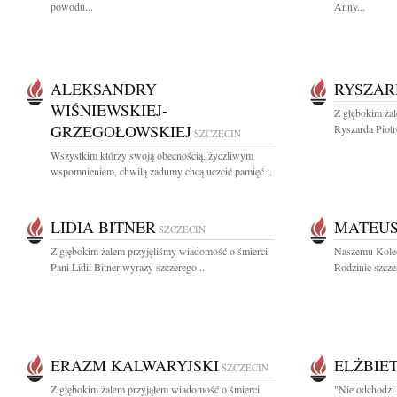
powodu...
Anny...
ALEKSANDRY
RYSZAR
WIŚNIEWSKIEJ-
Z głębokim ża
GRZEGOŁOWSKIEJ
Ryszarda Piotr
SZCZECIN
Wszystkim którzy swoją obecnością, życzliwym
wspomnieniem, chwilą zadumy chcą uczcić pamięć...
LIDIA BITNER
MATEU
SZCZECIN
Z głębokim żalem przyjęliśmy wiadomość o śmierci
Naszemu Kole
Pani Lidii Bitner wyrazy szczerego...
Rodzinie szcze
ERAZM KALWARYJSKI
ELŻBIET
SZCZECIN
Z głębokim żalem przyjąłem wiadomość o śmierci
"Nie odchodzi 