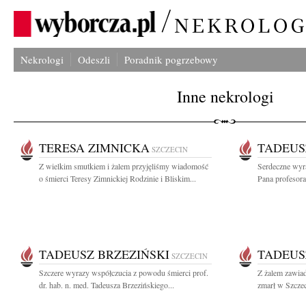
Nekrologi
Odeszli
Poradnik pogrzebowy
Inne nekrologi
TERESA ZIMNICKA
TADEUS
SZCZECIN
Z wielkim smutkiem i żalem przyjęliśmy wiadomość
Serdeczne wyr
o śmierci Teresy Zimnickiej Rodzinie i Bliskim...
Pana profesora
TADEUSZ BRZEZIŃSKI
TADEUS
SZCZECIN
Szczere wyrazy współczucia z powodu śmierci prof.
Z żalem zawiad
dr. hab. n. med. Tadeusza Brzezińskiego...
zmarł w Szczec