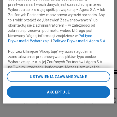
Józefa Wodnickiego
przetwarzania Twoich danych jest uzasadniony interes
Wyborcza sp. z o.o., jej spółki powiązanej – Agora S.A. – lub
Zaufanych Partnerów, masz prawo wyrazić sprzeciw. Aby
to zrobić przejdź do „Ustawień Zaawansowanych” lub
Łączymy się w bólu z
skontaktuj się z administratorem – w zależności od
zakresu sprzeciwu i podmiotu, wobec którego jest
kierowany. Więcej informacji znajdziesz w
Polityce
Rodziną
Prywatności Wyborcza.pl
i
Polityce Prywatności Agora S.A.
Poprzez kliknięcie "Akceptuję" wyrażasz zgodę na
zainstalowanie i przechowywanie plików typu cookie
Beata i Kornelia
Wyborczej sp. z o. o. jej Zaufanych Partnerów i Agora S.A.
na Twoim urządzeniu końcowym. Możesz też w każdej
chwili zmienić swoje preferencje dot. plików cookie,
USTAWIENIA ZAAWANSOWANE
Inne kondolencje
ponownie wywołując narzędzie do zarządzania Twoimi
preferencjami dot. przetwarzania danych poprzez
odnośnik „Ustawienia prywatności” w stopce serwisu i
AKCEPTUJĘ
przechodząc do sekcji „Ustawienia zaawansowane”.
"Nie umiera ten, kto trwa w pamięci żywych" Z największym smutkiem przyjęliśmy
Zmiana ustawień plików cookie możliwa jest także za
kolegi i długoletniego współpracownika Józefa Wodnickiego Był dla nas niepodważa
pomocą ustawień przeglądarki.
My, nasi Zaufani Partnerzy i Agora S.A. możemy