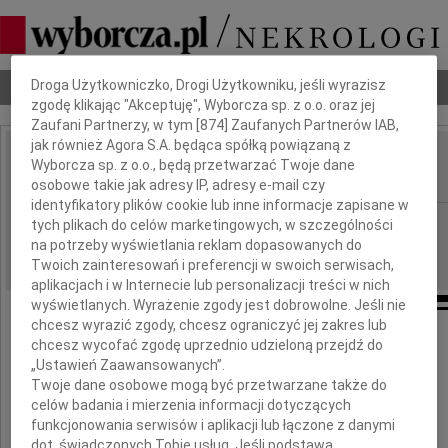
Dbamy o Twoją prywatność
Nekrologi
Odeszli
Poradnik pogrzebowy
Droga Użytkowniczko, Drogi Użytkowniku, jeśli wyrazisz
zgodę klikając "Akceptuję", Wyborcza sp. z o.o. oraz jej
Zaufani Partnerzy, w tym [
874
] Zaufanych Partnerów IAB,
jak również Agora S.A. będąca spółką powiązaną z
Józef Wodnicki
Wyborcza sp. z o.o., będą przetwarzać Twoje dane
IMIĘ I NAZWISKO:
osobowe takie jak adresy IP, adresy e-mail czy
identyfikatory plików cookie lub inne informacje zapisane w
Szczecin
REGION:
tych plikach do celów marketingowych, w szczególności
na potrzeby wyświetlania reklam dopasowanych do
13.02.2010
DATA EMISJI:
Twoich zainteresowań i preferencji w swoich serwisach,
aplikacjach i w Internecie lub personalizacji treści w nich
wyświetlanych. Wyrażenie zgody jest dobrowolne. Jeśli nie
chcesz wyrazić zgody, chcesz ograniczyć jej zakres lub
chcesz wycofać zgodę uprzednio udzieloną przejdź do
Z głębokim smutkiem żegnamy
„Ustawień Zaawansowanych”.
Przyjaciela naszego domu
Twoje dane osobowe mogą być przetwarzane także do
celów badania i mierzenia informacji dotyczących
funkcjonowania serwisów i aplikacji lub łączone z danymi
dot. świadczonych Tobie usług. Jeśli podstawą