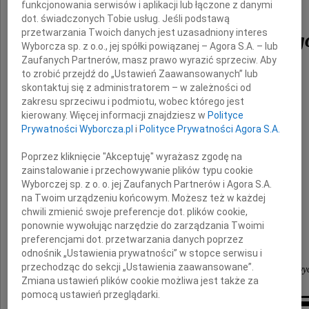
funkcjonowania serwisów i aplikacji lub łączone z danymi
dot. świadczonych Tobie usług. Jeśli podstawą
przetwarzania Twoich danych jest uzasadniony interes
Tadeusza Brzezińskieg
Wyborcza sp. z o.o., jej spółki powiązanej – Agora S.A. – lub
Zaufanych Partnerów, masz prawo wyrazić sprzeciw. Aby
to zrobić przejdź do „Ustawień Zaawansowanych” lub
skontaktuj się z administratorem – w zależności od
wspaniałego Lekarza i Humanisty
zakresu sprzeciwu i podmiotu, wobec którego jest
kierowany. Więcej informacji znajdziesz w
Polityce
Prywatności Wyborcza.pl
i
Polityce Prywatności Agora S.A.
Rodzinie
Poprzez kliknięcie "Akceptuję" wyrażasz zgodę na
zainstalowanie i przechowywanie plików typu cookie
Wyborczej sp. z o. o. jej Zaufanych Partnerów i Agora S.A.
na Twoim urządzeniu końcowym. Możesz też w każdej
chwili zmienić swoje preferencje dot. plików cookie,
składa
ponownie wywołując narzędzie do zarządzania Twoimi
preferencjami dot. przetwarzania danych poprzez
odnośnik „Ustawienia prywatności” w stopce serwisu i
przechodząc do sekcji „Ustawienia zaawansowane”.
zespół Centrum Leczenia Urazów Wielonarządowy
Zmiana ustawień plików cookie możliwa jest także za
pomocą ustawień przeglądarki.