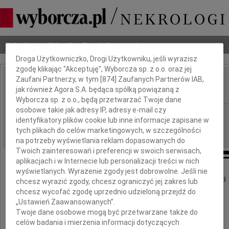
Dbamy o Twoją prywatność
Nekrologi
Odeszli
Poradnik pogrzebowy
Droga Użytkowniczko, Drogi Użytkowniku, jeśli wyrazisz
zgodę klikając "Akceptuję", Wyborcza sp. z o.o. oraz jej
Zaufani Partnerzy, w tym [
874
] Zaufanych Partnerów IAB,
Tadeusz Brzeziński
jak również Agora S.A. będąca spółką powiązaną z
IMIĘ I NAZWISKO:
Wyborcza sp. z o.o., będą przetwarzać Twoje dane
osobowe takie jak adresy IP, adresy e-mail czy
Szczecin
REGION:
identyfikatory plików cookie lub inne informacje zapisane w
13.01.2010
DATA EMISJI:
tych plikach do celów marketingowych, w szczególności
na potrzeby wyświetlania reklam dopasowanych do
Twoich zainteresowań i preferencji w swoich serwisach,
aplikacjach i w Internecie lub personalizacji treści w nich
wyświetlanych. Wyrażenie zgody jest dobrowolne. Jeśli nie
Szczere wyrazy współczucia z powodu śmierci
chcesz wyrazić zgody, chcesz ograniczyć jej zakres lub
chcesz wycofać zgodę uprzednio udzieloną przejdź do
„Ustawień Zaawansowanych”.
Twoje dane osobowe mogą być przetwarzane także do
prof. dr. hab. n. med.
celów badania i mierzenia informacji dotyczących