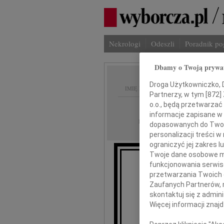
Nekrologi
Odeszli
Poradnik p
Dbamy o Twoją prywa
Droga Użytkowniczko, Dr
IMIĘ I NAZWISKO:
Partnerzy, w tym [
872
]
o.o., będą przetwarzać 
Kielce
REGION:
informacje zapisane w
20.03.2010
DATA EMISJI:
dopasowanych do Twoich
personalizacji treści 
ograniczyć jej zakres
Twoje dane osobowe mo
funkcjonowania serwisó
Wyr
przetwarzania Twoich da
Zaufanych Partnerów, 
skontaktuj się z admin
Więcej informacji znaj