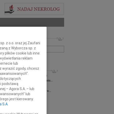
 nekrologów i wspomnień
zwisko lub numer ogłoszenia:
. z o.o. oraz jej Zaufani
ązaną z Wyborcza sp. z
ry plików cookie lub inne
+ szukanie zaawansowane
wyświetlania reklam
ernecie lub
sz wyrazić zgody, chcesz
KROLOGI
 Zaawansowanych”.
ztof Niespodzianski
10.11.2025
Kielce
 dotyczących
omnym smutkiem informujemy, że w dniu...
li podstawą
d Niziurski
11.07.2025
Kielce
nej – Agora S.A. – lub
u 13 lipca 2025 roku o godzinie 18.00 w...
aawansowanych” lub
 Bałuka-Horecka
05.03.2025
Kielce
rego jest kierowany.
czne podziękowania Wszystkim,...
a S.A.
2.2025
Kielce
ł, ściskamy Was mocno! PZL