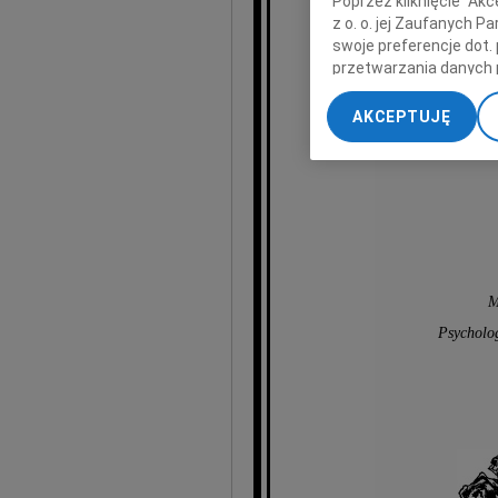
Poprzez kliknięcie "Ak
z o. o. jej Zaufanych 
swoje preferencje dot.
przetwarzania danych 
„Ustawienia zaawansow
mg
AKCEPTUJĘ
My, nasi Zaufani Part
dokładnych danych geol
Przechowywanie informa
treści, badnie odbiorcó
M
Psycholo