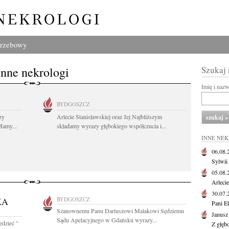
grzebowy
Inne nekrologi
Szukaj
Imię i naz
BYDGOSZCZ
zy
Arlecie Stanisławskiej oraz Jej Najbliższym
Mamy...
składamy wyrazy głębokiego współczucia i...
INNE NE
06.08
Sylwii
05.08
Arlecie
30.07
KA
BYDGOSZCZ
Pani El
Szanownemu Panu Dariuszowi Malakowi Sędziemu
Janusz
Sądu Apelacyjnego w Gdańsku wyrazy...
edzieć "
Z głęb