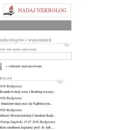
 nekrologów i wspomnień
wisko lub numer ogłoszenia:
+ szukanie zaawansowane
KROLOGI
.2026
Bydgoszcz
 Kramkowskiej wraz z Rodziną wyrazy...
.2026
Bydgoszcz
 Stanisławskiej oraz Jej Najbliższym...
.2026
Bydgoszcz
żbiecie Skwierzyńskiej Członkini Rady...
 Ostoja-Zagórski
15.07.2026
Bydgoszcz
okim smutkiem żegnamy prof. dr. hab....