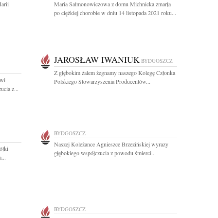
arii
Maria Salmonowiczowa z domu Michnicka zmarła
po ciężkiej chorobie w dniu 14 listopada 2021 roku...
JAROSŁAW IWANIUK
BYDGOSZCZ
Z głębokim żalem żegnamy naszego Kolegę Członka
wi
Polskiego Stowarzyszenia Producentów...
cia z...
BYDGOSZCZ
Naszej Koleżance Agnieszce Brzezińskiej wyrazy
ółki
głębokiego współczucia z powodu śmierci...
...
BYDGOSZCZ