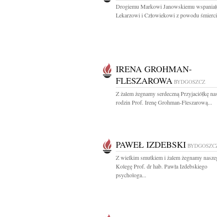
Drogiemu Markowi Janowskiemu wspania
Lekarzowi i Człowiekowi z powodu śmierci 
IRENA GROHMAN-
FLESZAROWA
BYDGOSZCZ
Z żalem żegnamy serdeczną Przyjaciółkę na
rodzin Prof. Irenę Grohman-Fleszarową...
PAWEŁ IZDEBSKI
BYDGOSZC
Z wielkim smutkiem i żalem żegnamy nasze
Kolegę Prof. dr hab. Pawła Izdebskiego
psychologa...