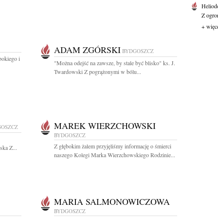
Heliod
Z ogro
+ więc
ADAM ZGÓRSKI
BYDGOSZCZ
bokiego i
"Można odejść na zawsze, by stale być blisko" ks. J.
Twardowski Z pogrążonymi w bólu...
MAREK WIERZCHOWSKI
GOSZCZ
BYDGOSZCZ
Z głębokim żalem przyjęliśmy informację o śmierci
ka Z...
naszego Kolegi Marka Wierzchowskiego Rodzinie...
MARIA SALMONOWICZOWA
BYDGOSZCZ