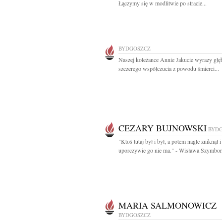
Łączymy się w modlitwie po stracie...
BYDGOSZCZ
Naszej koleżance Annie Jakucie wyrazy głę
szczerego współczucia z powodu śmierci...
CEZARY BUJNOWSKI
BYD
"Ktoś tutaj był i był, a potem nagle zniknął i
uporczywie go nie ma." - Wisława Szymbors
MARIA SALMONOWICZ
BYDGOSZCZ