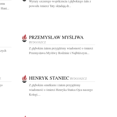
Wyrazy szczerego współczucia i głębokiego żalu z
łemu
powodu śmierci Taty składają dr...
Hani...
PRZEMYSŁAW MYŚLIWA
BYDGOSZCZ
Z głębokim żalem przyjęliśmy wiadomość o śmierci
szych
Przemysława Myśliwy Rodzinie i Najbliższym...
HENRYK STANIEC
Z
BYDGOSZCZ
go
Z głębokim smutkiem i żalem przyjęliśmy
wiadomość o śmierci Henryka Stańca Ojca naszego
Kolegi....