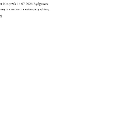
or Kasprzak
14.07.2026
Bydgoszcz
mnym smutkiem i żalem przyjęliśmy...
ej