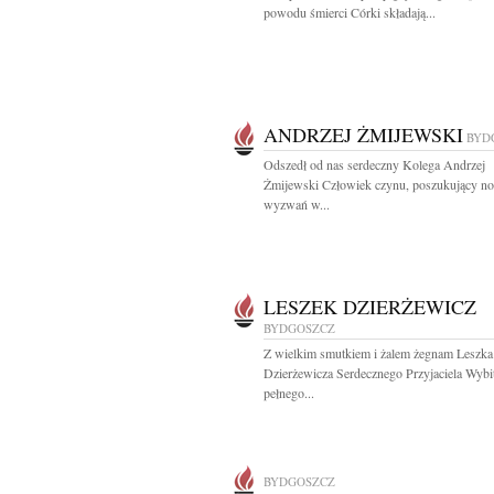
powodu śmierci Córki składają...
ANDRZEJ ŻMIJEWSKI
BYD
Odszedł od nas serdeczny Kolega Andrzej
Żmijewski Człowiek czynu, poszukujący n
wyzwań w...
LESZEK DZIERŻEWICZ
BYDGOSZCZ
Z wielkim smutkiem i żalem żegnam Leszka
Dzierżewicza Serdecznego Przyjaciela Wybi
pełnego...
BYDGOSZCZ