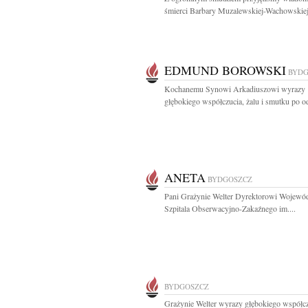
śmierci Barbary Muzalewskiej-Wachowskiej
EDMUND BOROWSKI
BYDG
Kochanemu Synowi Arkadiuszowi wyrazy
głębokiego współczucia, żalu i smutku po od
ANETA
BYDGOSZCZ
Pani Grażynie Welter Dyrektorowi Wojewó
Szpitala Obserwacyjno-Zakaźnego im....
BYDGOSZCZ
Grażynie Welter wyrazy głębokiego współcz