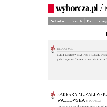
Nekrologi
Odeszli
Poradnik po
BYDGOSZCZ
Sylwii Kramkowskiej wraz z Rodziną wyra
głębokiego współczucia z powodu śmierci 
BARBARA MUZALEWSK
WACHOWSKA
BYDGOSZCZ
Z ogromnym smutkiem przyjęliśmy wiadom