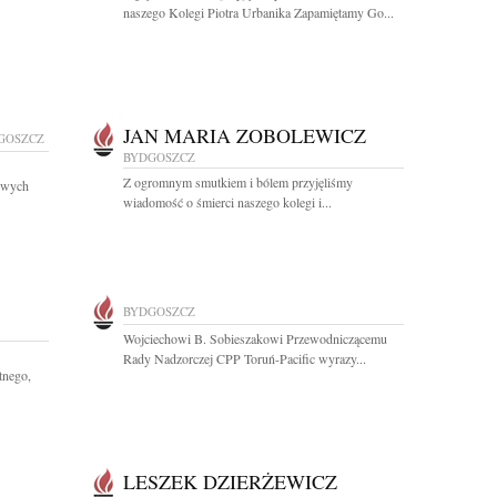
naszego Kolegi Piotra Urbanika Zapamiętamy Go...
JAN MARIA ZOBOLEWICZ
GOSZCZ
BYDGOSZCZ
Z ogromnym smutkiem i bólem przyjęliśmy
owych
wiadomość o śmierci naszego kolegi i...
BYDGOSZCZ
Wojciechowi B. Sobieszakowi Przewodniczącemu
Rady Nadzorczej CPP Toruń-Pacific wyrazy...
tnego,
LESZEK DZIERŻEWICZ