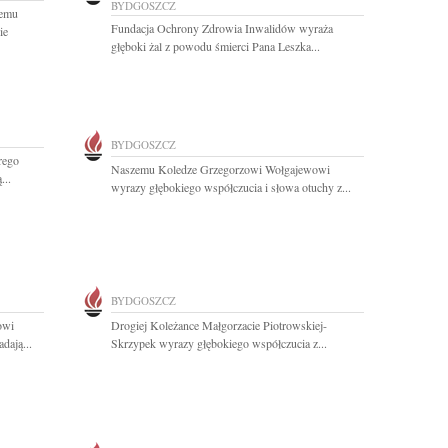
BYDGOSZCZ
iemu
Fundacja Ochrony Zdrowia Inwalidów wyraża
ie
głęboki żal z powodu śmierci Pana Leszka...
BYDGOSZCZ
rego
Naszemu Koledze Grzegorzowi Wołgajewowi
...
wyrazy głębokiego współczucia i słowa otuchy z...
BYDGOSZCZ
owi
Drogiej Koleżance Małgorzacie Piotrowskiej-
dają...
Skrzypek wyrazy głębokiego współczucia z...