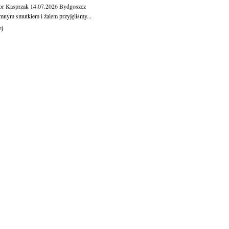
or Kasprzak
14.07.2026
Bydgoszcz
mnym smutkiem i żalem przyjęliśmy...
ej