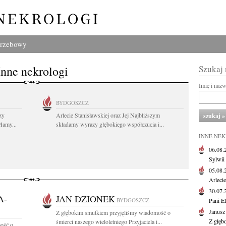
grzebowy
Inne nekrologi
Szukaj
Imię i naz
BYDGOSZCZ
zy
Arlecie Stanisławskiej oraz Jej Najbliższym
Mamy...
składamy wyrazy głębokiego współczucia i...
INNE NE
06.08
Sylwii
05.08
Arlecie
30.07
A-
JAN DZIONEK
BYDGOSZCZ
Pani El
Janusz
Z głębokim smutkiem przyjęliśmy wiadomość o
Z głęb
śmierci naszego wieloletniego Przyjaciela i...
ość o