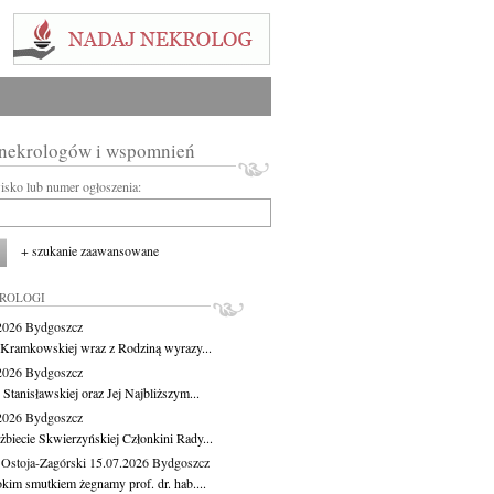
 nekrologów i wspomnień
wisko lub numer ogłoszenia:
+ szukanie zaawansowane
KROLOGI
.2026
Bydgoszcz
 Kramkowskiej wraz z Rodziną wyrazy...
.2026
Bydgoszcz
 Stanisławskiej oraz Jej Najbliższym...
.2026
Bydgoszcz
żbiecie Skwierzyńskiej Członkini Rady...
 Ostoja-Zagórski
15.07.2026
Bydgoszcz
okim smutkiem żegnamy prof. dr. hab....