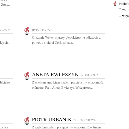
Heliod
 Żony...
Z ogro
+ więc
OSZCZ
BYDGOSZCZ
Grażynie Welter wyrazy głębokiego współczucia z
ejściu...
powodu śmierci Córki składa...
ANETA EWLESZYN
BYDGOSZCZ
dzkiego
Z wielkim smutkiem i żalem przyjęliśmy wiadomość
o śmierci Pani Anety Ewleszyn Wiceprezes...
PIOTR URBANIK
CZĘSTOCHOWA
ucia z
Z głębokim żalem przyjęliśmy wiadomość o śmierci