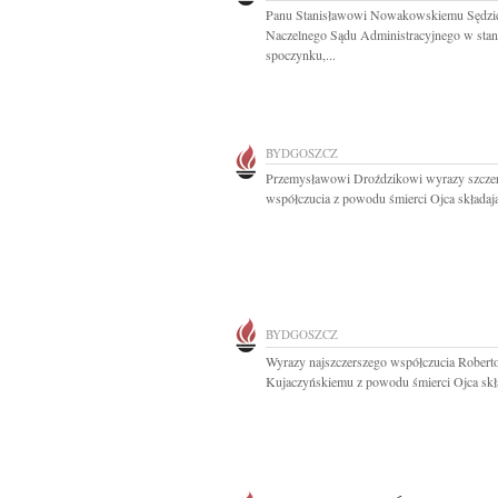
Panu Stanisławowi Nowakowskiemu Sędz
Naczelnego Sądu Administracyjnego w stan
spoczynku,...
BYDGOSZCZ
Przemysławowi Droździkowi wyrazy szcze
współczucia z powodu śmierci Ojca składają
BYDGOSZCZ
Wyrazy najszczerszego współczucia Robert
Kujaczyńskiemu z powodu śmierci Ojca skła