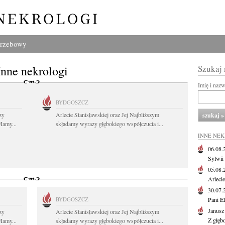
grzebowy
Inne nekrologi
Szukaj
Imię i naz
BYDGOSZCZ
zy
Arlecie Stanisławskiej oraz Jej Najbliższym
Mamy...
składamy wyrazy głębokiego współczucia i...
INNE NE
06.08
Sylwii
05.08
Arlecie
30.07
BYDGOSZCZ
Pani El
Janusz
zy
Arlecie Stanisławskiej oraz Jej Najbliższym
Z głęb
Mamy...
składamy wyrazy głębokiego współczucia i...