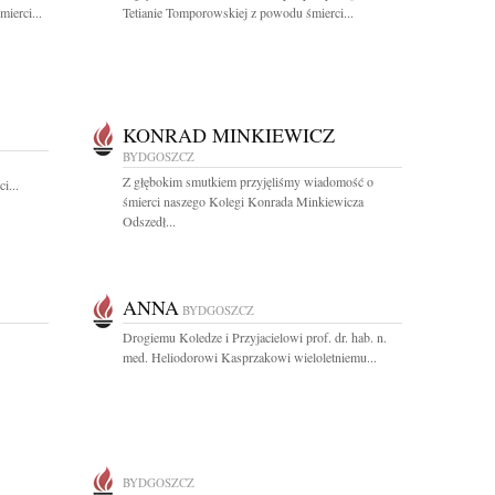
ierci...
Tetianie Tomporowskiej z powodu śmierci...
KONRAD MINKIEWICZ
BYDGOSZCZ
Z głębokim smutkiem przyjęliśmy wiadomość o
i...
śmierci naszego Kolegi Konrada Minkiewicza
Odszedł...
ANNA
BYDGOSZCZ
Drogiemu Koledze i Przyjacielowi prof. dr. hab. n.
med. Heliodorowi Kasprzakowi wieloletniemu...
BYDGOSZCZ