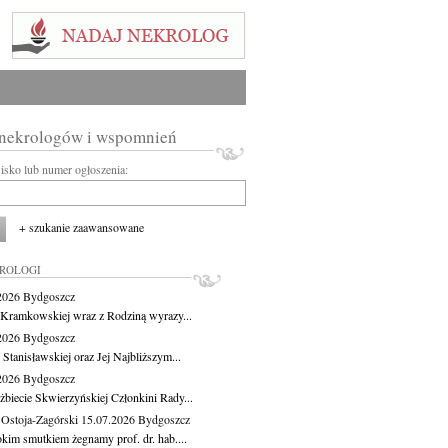
 nekrologów i wspomnień
wisko lub numer ogłoszenia:
+ szukanie zaawansowane
KROLOGI
.2026
Bydgoszcz
 Kramkowskiej wraz z Rodziną wyrazy...
.2026
Bydgoszcz
 Stanisławskiej oraz Jej Najbliższym...
.2026
Bydgoszcz
żbiecie Skwierzyńskiej Członkini Rady...
 Ostoja-Zagórski
15.07.2026
Bydgoszcz
okim smutkiem żegnamy prof. dr. hab....