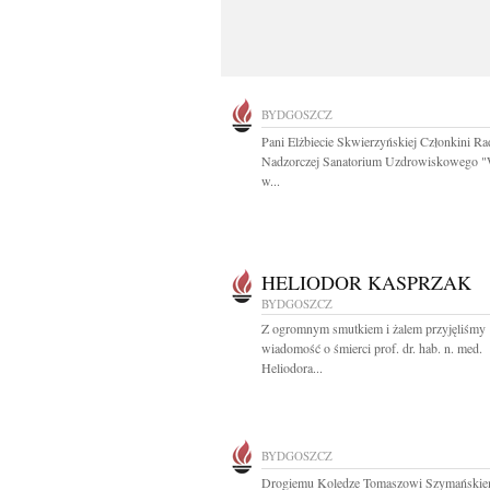
BYDGOSZCZ
Pani Elżbiecie Skwierzyńskiej Członkini R
Nadzorczej Sanatorium Uzdrowiskowego "
w...
HELIODOR KASPRZAK
BYDGOSZCZ
Z ogromnym smutkiem i żalem przyjęliśmy
wiadomość o śmierci prof. dr. hab. n. med.
Heliodora...
BYDGOSZCZ
Drogiemu Koledze Tomaszowi Szymański