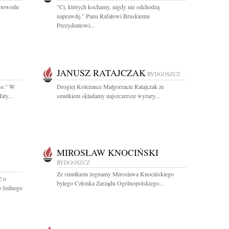
z powodu
"Ci, których kochamy, nigdy nie odchodzą
naprawdę." Panu Rafałowi Bruskiemu
Prezydentowi...
JANUSZ RATAJCZAK
BYDGOSZCZ
ko." W
Drogiej Koleżance Małgorzacie Ratajczak ze
aty...
smutkiem składamy najszczersze wyrazy...
MIROSŁAW KNOCIŃSKI
BYDGOSZCZ
Ze smutkiem żegnamy Mirosława Knocińskiego
ć o
byłego Członka Zarządu Ogólnopolskiego...
o Jednego