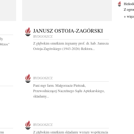
Heliod
Z ogro
+ więc
JANUSZ OSTOJA-ZAGÓRSKI
BYDGOSZCZ
ady
Z głębokim smutkiem żegnamy prof. dr. hab. Janusza
Wrzos"
Ostoja-Zagórskiego (1943-2026) Rektora...
BYDGOSZCZ
Pani mgr farm. Małgorzacie Pietrzak,
Przewodniczącej Naczelnego Sądu Aptekarskiego,
składamy...
BYDGOSZCZ
emu
Z głębokim smutkiem składamy wyrazy współczucia