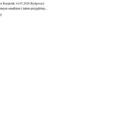
or Kasprzak
14.07.2026
Bydgoszcz
mnym smutkiem i żalem przyjęliśmy...
ej