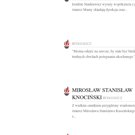
Izoldzie Stankiewicz wyrazy współczucia 
śmierci Mamy składają dyrekcja oraz...
BYDGOSZCZ
"Można odejść na zawsze, by stale być blis
trudnych chwilach pożegnania ukochanego T
MIROSŁAW STANISŁAW
KNOCIŃSKI
BYDGOSZCZ
Z wielkim smutkiem przyjęliśmy wiadomoś
śmierci Mirosława Stanisława Knocińskieg
z...