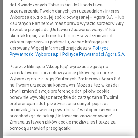
dot. świadczonych Tobie usług. Jeśli podstawą
przetwarzania Twoich danych jest uzasadniony interes
współzałożycielka Cukierni Sowa,
Wyborcza sp. z o.o., jej spółki powiązanej – Agora S.A. – lub
nestorka rodu bydgoskich cukierników.
Zaufanych Partnerów, masz prawo wyrazić sprzeciw. Aby
to zrobić przejdź do „Ustawień Zaawansowanych” lub
skontaktuj się z administratorem – w zależności od
zakresu sprzeciwu i podmiotu, wobec którego jest
kierowany. Więcej informacji znajdziesz w
Polityce
Prywatności Wyborcza.pl
i
Polityce Prywatności Agora S.A.
Poprzez kliknięcie "Akceptuję" wyrażasz zgodę na
Wyrazy głębokiego współczucia
zainstalowanie i przechowywanie plików typu cookie
Wyborczej sp. z o. o. jej Zaufanych Partnerów i Agora S.A.
na Twoim urządzeniu końcowym. Możesz też w każdej
Rodzinie i Bliskim
chwili zmienić swoje preferencje dot. plików cookie,
ponownie wywołując narzędzie do zarządzania Twoimi
składają
preferencjami dot. przetwarzania danych poprzez
odnośnik „Ustawienia prywatności” w stopce serwisu i
przechodząc do sekcji „Ustawienia zaawansowane”.
dyrekcja i pracownicy
Zmiana ustawień plików cookie możliwa jest także za
agencji marketingowej Grupa TENSE
pomocą ustawień przeglądarki.