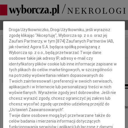
Dbamy o Twoją prywatność
Nekrologi
Odeszli
Poradnik pogrzebowy
Droga Użytkowniczko, Drogi Użytkowniku, jeśli wyrazisz
zgodę klikając "Akceptuję", Wyborcza sp. z o.o. oraz jej
Zaufani Partnerzy, w tym [
874
] Zaufanych Partnerów IAB,
Stanisława Sowa
jak również Agora S.A. będąca spółką powiązaną z
IMIĘ I NAZWISKO:
Wyborcza sp. z o.o., będą przetwarzać Twoje dane
osobowe takie jak adresy IP, adresy e-mail czy
Bydgoszcz
REGION:
identyfikatory plików cookie lub inne informacje zapisane w
tych plikach do celów marketingowych, w szczególności
17.12.2021
DATA EMISJI:
na potrzeby wyświetlania reklam dopasowanych do
Twoich zainteresowań i preferencji w swoich serwisach,
aplikacjach i w Internecie lub personalizacji treści w nich
wyświetlanych. Wyrażenie zgody jest dobrowolne. Jeśli nie
chcesz wyrazić zgody, chcesz ograniczyć jej zakres lub
Z głębokim smutkiem i żalem
chcesz wycofać zgodę uprzednio udzieloną przejdź do
Z głębokim żalem i smutkiem przyjęliśmy wiadomo
„Ustawień Zaawansowanych”.
że 14 grudnia 2021 roku zmarła
Twoje dane osobowe mogą być przetwarzane także do
celów badania i mierzenia informacji dotyczących
Stanisława Sowa
funkcjonowania serwisów i aplikacji lub łączone z danymi