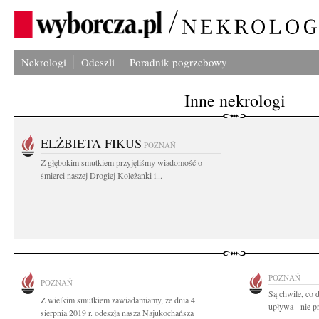
Nekrologi
Odeszli
Poradnik pogrzebowy
Inne nekrologi
ELŻBIETA FIKUS
POZNAŃ
Z głębokim smutkiem przyjęliśmy wiadomość o
śmierci naszej Drogiej Koleżanki i...
POZNAŃ
POZNAŃ
Są chwile, co 
Z wielkim smutkiem zawiadamiamy, że dnia 4
upływa - nie pr
sierpnia 2019 r. odeszła nasza Najukochańsza