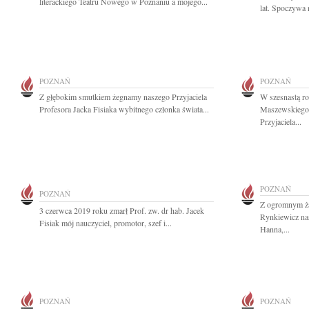
literackiego Teatru Nowego w Poznaniu a mojego...
lat. Spoczywa 
POZNAŃ
POZNAŃ
Z głębokim smutkiem żegnamy naszego Przyjaciela
W szesnastą ro
Profesora Jacka Fisiaka wybitnego członka świata...
Maszewskiego
Przyjaciela...
POZNAŃ
POZNAŃ
Z ogromnym ż
3 czerwca 2019 roku zmarł Prof. zw. dr hab. Jacek
Rynkiewicz na
Fisiak mój nauczyciel, promotor, szef i...
Hanna,...
POZNAŃ
POZNAŃ