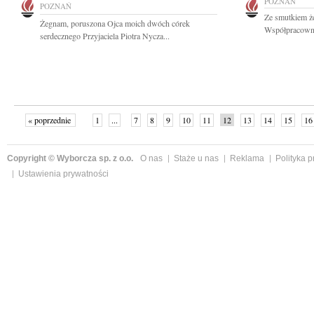
POZNAŃ
POZNAŃ
Ze smutkiem ż
Żegnam, poruszona Ojca moich dwóch córek
Współpracownik
serdecznego Przyjaciela Piotra Nycza...
« poprzednie
1
...
7
8
9
10
11
12
13
14
15
16
Copyright © Wyborcza sp. z o.o.
O nas
Staże u nas
Reklama
Polityka 
Ustawienia prywatności