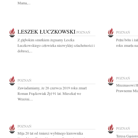
Mama,...
LESZEK ŁUCZKOWSKI
POZNAŃ
POZNAŃ
Z głębokim smutkiem żegnamy Leszka
Pełni bólu i ż
Łuczkowskiego człowieka niezwykłej szlachetności i
roku zmarła na
dobroci,...
POZNAŃ
POZNAŃ
Mecenasowi H
Zawiadamiamy, że 28 czerwca 2019 roku zmarł
Prawnemu Mias
Roman Frąckowiak Żył 91 lat. Mieszkał we
Wrześni....
POZNAŃ
POZNAŃ
Mija 20 lat od śmierci wybitnego kierownika
Teresa Gąsior