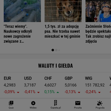
"Teraz wiemy".
1,5 tys. zł za adopcję
Zaćmienie Słoń
Naukowcy odkryli
psa. Nie trzeba nawet
będzie spektak
nowe zagrożenie
mieszkać w tej gminie
Tak zrobisz naj
związane z
zdjęcia
mikroplastikiem
WALUTY I GIEŁDA
EUR
USD
CHF
GBP
WIG
4,2983
3,7187
4,6027
5,0166
151 782,92
-0,09%
-0,41%
0,15%
-0,13%
-0,24%
SPRAWDŹ NOTOWANIA
Quiz
Wideo
Gazeta.pl
Poczta
Pogoda