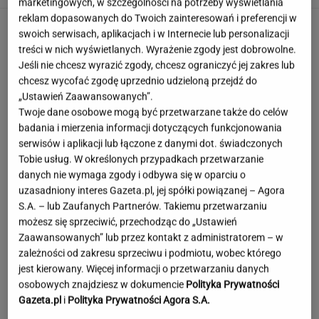
marketingowych, w szczególności na potrzeby wyświetlania
reklam dopasowanych do Twoich zainteresowań i preferencji w
swoich serwisach, aplikacjach i w Internecie lub personalizacji
treści w nich wyświetlanych. Wyrażenie zgody jest dobrowolne.
Jeśli nie chcesz wyrazić zgody, chcesz ograniczyć jej zakres lub
chcesz wycofać zgodę uprzednio udzieloną przejdź do
„Ustawień Zaawansowanych”.
Twoje dane osobowe mogą być przetwarzane także do celów
badania i mierzenia informacji dotyczących funkcjonowania
serwisów i aplikacji lub łączone z danymi dot. świadczonych
Tobie usług. W określonych przypadkach przetwarzanie
danych nie wymaga zgody i odbywa się w oparciu o
uzasadniony interes Gazeta.pl, jej spółki powiązanej – Agora
S.A. – lub Zaufanych Partnerów. Takiemu przetwarzaniu
możesz się sprzeciwić, przechodząc do „Ustawień
Zaawansowanych” lub przez kontakt z administratorem – w
zależności od zakresu sprzeciwu i podmiotu, wobec którego
jest kierowany. Więcej informacji o przetwarzaniu danych
Matki znalazły sposób, aby
osobowych znajdziesz w dokumencie
Polityka Prywatności
dorobić. Dzieci są tu atutem
Gazeta.pl
i
Polityka Prywatności Agora S.A.
AGATA GOŁĄBEK