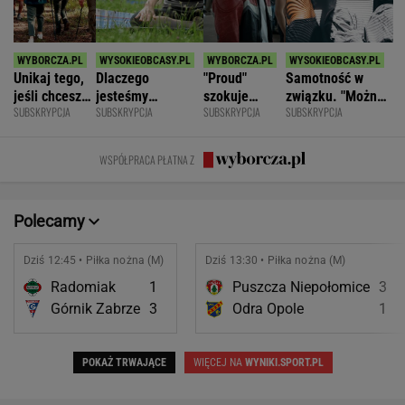
Unikaj tego,
Dlaczego
"Proud"
Samotność w
jeśli chcesz
jesteśmy
szokuje
związku. "Można
SUBSKRYPCJA
SUBSKRYPCJA
SUBSKRYPCJA
SUBSKRYPCJA
znacznie
permanentnie
odważnymi
być kochaną i
opóźnić
zmęczeni? "Te
scenami.
jednocześnie czuć
starczą
same grzechy
Rozmawiamy
się samotną"
WSPÓŁPRACA PŁATNA Z
demencję
główne"
z twórcami
scen
intymnych
Polecamy
Dziś 12:45 • Piłka nożna (M)
Dziś 13:30 • Piłka nożna (M)
Radomiak
1
Puszcza Niepołomice
3
Górnik Zabrze
3
Odra Opole
1
POKAŻ TRWAJĄCE
WIĘCEJ NA
WYNIKI.SPORT.PL