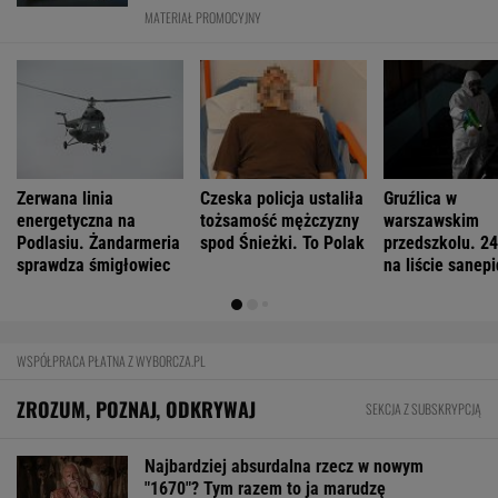
MATERIAŁ PROMOCYJNY
Zerwana linia
Czeska policja ustaliła
Gruźlica w
energetyczna na
tożsamość mężczyzny
warszawskim
Podlasiu. Żandarmeria
spod Śnieżki. To Polak
przedszkolu. 24
sprawdza śmigłowiec
na liście sanep
WSPÓŁPRACA PŁATNA Z WYBORCZA.PL
ZROZUM, POZNAJ, ODKRYWAJ
SEKCJA Z SUBSKRYPCJĄ
Najbardziej absurdalna rzecz w nowym
"1670"? Tym razem to ja marudzę