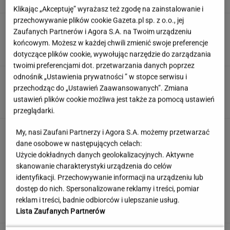
Klikając „Akceptuję” wyrażasz też zgodę na zainstalowanie i
przechowywanie plików cookie Gazeta.pl sp. z o.o., jej
Te kultowe teksty zapisały się w pamięci
Zaufanych Partnerów i Agora S.A. na Twoim urządzeniu
wszystkich Polaków. Znasz je?
końcowym. Możesz w każdej chwili zmienić swoje preferencje
dotyczące plików cookie, wywołując narzędzie do zarządzania
twoimi preferencjami dot. przetwarzania danych poprzez
odnośnik „Ustawienia prywatności ” w stopce serwisu i
"Mam nadzieję, że zrobią trzecią część". Po 20
latach wywołał burzę
przechodząc do „Ustawień Zaawansowanych”. Zmiana
ustawień plików cookie możliwa jest także za pomocą ustawień
przeglądarki.
Jeden wakacyjny nawyk może mieć
My, nasi Zaufani Partnerzy i Agora S.A. możemy przetwarzać
nieprzyjemne konsekwencje. Też tak robisz?
dane osobowe w następujących celach:
Użycie dokładnych danych geolokalizacyjnych. Aktywne
MATERIAŁ PROMOCYJNY
skanowanie charakterystyki urządzenia do celów
identyfikacji. Przechowywanie informacji na urządzeniu lub
Uruchomili "Tindera dla
dostęp do nich. Spersonalizowane reklamy i treści, pomiar
medyków". Szybko zgłosili się też adwokaci
reklam i treści, badnie odbiorców i ulepszanie usług.
SUBSKRYPCJA
Lista Zaufanych Partnerów