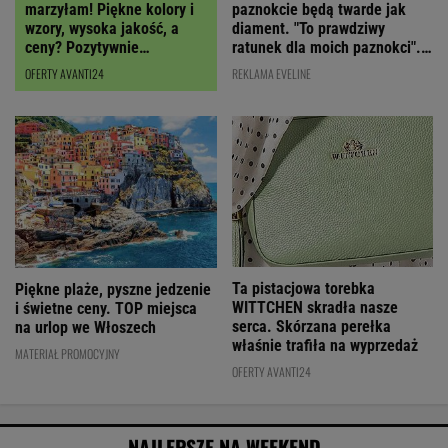
paznokcie będą twarde jak
marzyłam! Piękne kolory i
diament. "To prawdziwy
wzory, wysoka jakość, a
ratunek dla moich paznokci".
ceny? Pozytywnie
Cena? Niska!
zaskakują!
REKLAMA EVELINE
OFERTY AVANTI24
Ta pistacjowa torebka
Piękne plaże, pyszne jedzenie
WITTCHEN skradła nasze
i świetne ceny. TOP miejsca
serca. Skórzana perełka
na urlop we Włoszech
właśnie trafiła na wyprzedaż
MATERIAŁ PROMOCYJNY
OFERTY AVANTI24
NAJLEPSZE NA WEEKEND