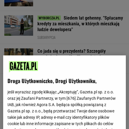
Siedem lat gehenny. "Spłacamy
kredyty za mieszkania, w których mieszkają
ludzie dewelopera"
SUBSKRYPCJA
Co jada się u prezydenta? Szczegóły
zamówienia za pół miliona złotych
Droga Użytkowniczko, Drogi Użytkowniku,
Nowe zdjęcie Johna Goodmana trafiło do
sieci. Aktor schudł 90 kg
jeśli wyrazisz zgodę klikając „Akceptuję”, Gazeta.pl sp. z o.o.
oraz jej Zaufani Partnerzy, w tym [
676
] Zaufanych Partnerów
IAB, jak również Agora S.A. będąca spółką powiązaną z
"Poznajmy się bliżej". Nawrocka zaprasza
Gazeta.pl sp. z o.o., będą przetwarzać Twoje dane osobowe
młode Polki
takie jak adresy IP, adresy e-mail czy identyfikatory plików
cookie lub inne informacje zapisane w tych plikach do celów