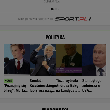
SUBSKRYPCJA
WIĘCEJ NIŻ WYNIK. SUBSKRYBUJ
POLITYKA
Sondaż:
Tisza wybrała
Stan byłego
"Poznajmy się
Kwaśniewskiego
Andrasa Bakę
żołnierza w
bliżej". Marta
lubią wszyscy,
na kandydata
USA
Nawrocka
Dudę
na prezydenta
więzionego w
zaprasza młode
praktycznie nikt
Rosji jest
Polki
krytyczny