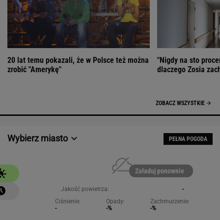
20 lat temu pokazali, że w Polsce też można
"Nigdy na sto proce
zrobić "Amerykę"
dlaczego Zosia zac
ZOBACZ WSZYSTKIE
Wybierz miasto
PEŁNA POGODA
Załaduj ponownie
Jakość powietrza:
-
Ciśnienie:
Opady:
Zachmurzenie:
-
-%
-%