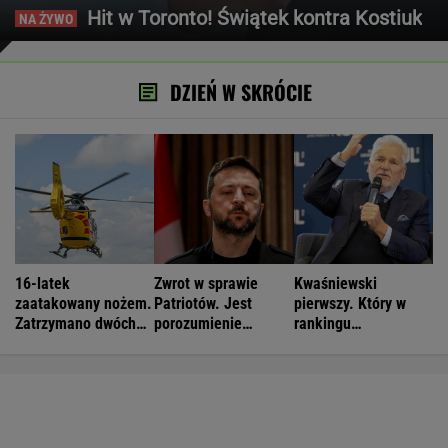
Hit w Toronto! Świątek kontra Kostiuk
DZIEŃ W SKRÓCIE
16-latek
Zwrot w sprawie
Kwaśniewski
zaatakowany nożem.
Patriotów. Jest
pierwszy. Który w
Zatrzymano dwóch
porozumienie
rankingu
nastolatków
Ukrainy i USA
prezydentów jest
Duda?