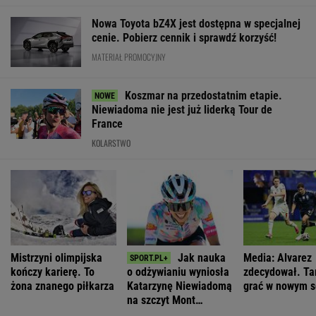
Nowa Toyota bZ4X jest dostępna w specjalnej
cenie. Pobierz cennik i sprawdź korzyść!
MATERIAŁ PROMOCYJNY
Koszmar na przedostatnim etapie.
Niewiadoma nie jest już liderką Tour de
France
KOLARSTWO
Mistrzyni olimpijska
Jak nauka
Media: Alvarez
kończy karierę. To
o odżywianiu wyniosła
zdecydował. Ta
żona znanego piłkarza
Katarzynę Niewiadomą
grać w nowym s
na szczyt Mont
Ventoux