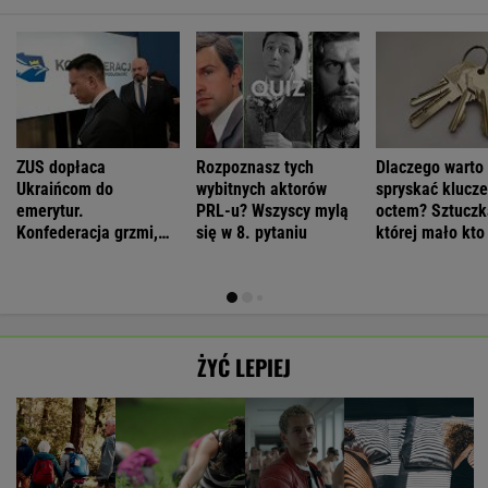
ZUS dopłaca
Rozpoznasz tych
Dlaczego warto
Ukraińcom do
wybitnych aktorów
spryskać klucze
emerytur.
PRL-u? Wszyscy mylą
octem? Sztuczk
Konfederacja grzmi,
się w 8. pytaniu
której mało kto
ale zapomina o ważnej
rzeczy
ŻYĆ LEPIEJ