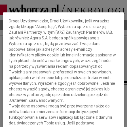
Dbamy o Twoją prywatność
Droga Użytkowniczko, Drogi Użytkowniku, jeśli wyrazisz
Nekrologi
Odeszli
Poradnik pogrzebowy
zgodę klikając "Akceptuję", Wyborcza sp. z o.o. oraz jej
Zaufani Partnerzy, w tym [
872
] Zaufanych Partnerów IAB,
jak również Agora S.A. będąca spółką powiązaną z
Wyborcza sp. z o.o., będą przetwarzać Twoje dane
osobowe takie jak adresy IP, adresy e-mail czy
IMIĘ I NAZWISKO:
identyfikatory plików cookie lub inne informacje zapisane w
Poznań
tych plikach do celów marketingowych, w szczególności
REGION:
na potrzeby wyświetlania reklam dopasowanych do
21.06.2019
DATA EMISJI:
Twoich zainteresowań i preferencji w swoich serwisach,
aplikacjach i w Internecie lub personalizacji treści w nich
wyświetlanych. Wyrażenie zgody jest dobrowolne. Jeśli nie
chcesz wyrazić zgody, chcesz ograniczyć jej zakres lub
chcesz wycofać zgodę uprzednio udzieloną przejdź do
„Ustawień Zaawansowanych”.
Teresa
Twoje dane osobowe mogą być przetwarzane także do
celów badania i mierzenia informacji dotyczących
funkcjonowania serwisów i aplikacji lub łączone z danymi
Gąsiorowska
dot. świadczonych Tobie usług. Jeśli podstawą