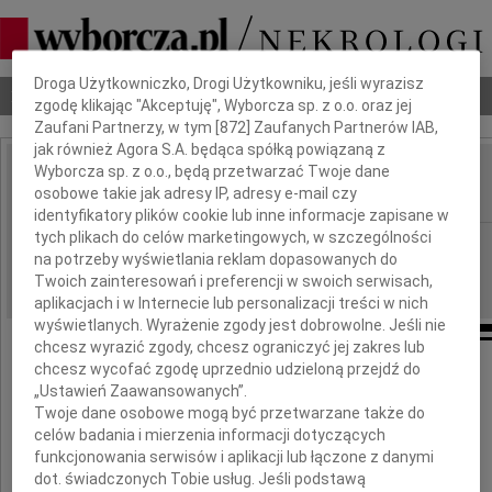
Dbamy o Twoją prywatność
Droga Użytkowniczko, Drogi Użytkowniku, jeśli wyrazisz
Nekrologi
Odeszli
Poradnik pogrzebowy
zgodę klikając "Akceptuję", Wyborcza sp. z o.o. oraz jej
Zaufani Partnerzy, w tym [
872
] Zaufanych Partnerów IAB,
jak również Agora S.A. będąca spółką powiązaną z
Wyborcza sp. z o.o., będą przetwarzać Twoje dane
Marcin Rychlewski
osobowe takie jak adresy IP, adresy e-mail czy
IMIĘ I NAZWISKO:
identyfikatory plików cookie lub inne informacje zapisane w
tych plikach do celów marketingowych, w szczególności
Poznań
REGION:
na potrzeby wyświetlania reklam dopasowanych do
16.11.2019
DATA EMISJI:
Twoich zainteresowań i preferencji w swoich serwisach,
aplikacjach i w Internecie lub personalizacji treści w nich
wyświetlanych. Wyrażenie zgody jest dobrowolne. Jeśli nie
chcesz wyrazić zgody, chcesz ograniczyć jej zakres lub
chcesz wycofać zgodę uprzednio udzieloną przejdź do
Ze smutkiem zawiadamiamy,
„Ustawień Zaawansowanych”.
że dnia 14 listopada 2019 roku zmarł
Twoje dane osobowe mogą być przetwarzane także do
celów badania i mierzenia informacji dotyczących
prof. UAM dr hab.
funkcjonowania serwisów i aplikacji lub łączone z danymi
dot. świadczonych Tobie usług. Jeśli podstawą