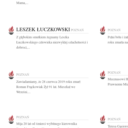
Mama,...
LESZEK ŁUCZKOWSKI
POZNAŃ
POZNAŃ
Z głębokim smutkiem żegnamy Leszka
Pełni bólu i ż
Łuczkowskiego człowieka niezwykłej szlachetności i
roku zmarła na
dobroci,...
POZNAŃ
POZNAŃ
Mecenasowi H
Zawiadamiamy, że 28 czerwca 2019 roku zmarł
Prawnemu Mias
Roman Frąckowiak Żył 91 lat. Mieszkał we
Wrześni....
POZNAŃ
POZNAŃ
Mija 20 lat od śmierci wybitnego kierownika
Teresa Gąsior