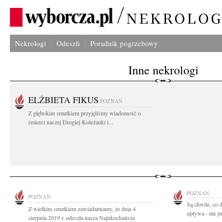
Nekrologi
Odeszli
Poradnik pogrzebowy
Inne nekrologi
ELŻBIETA FIKUS
POZNAŃ
Z głębokim smutkiem przyjęliśmy wiadomość o
śmierci naszej Drogiej Koleżanki i...
POZNAŃ
POZNAŃ
Są chwile, co 
Z wielkim smutkiem zawiadamiamy, że dnia 4
upływa - nie pr
sierpnia 2019 r. odeszła nasza Najukochańsza