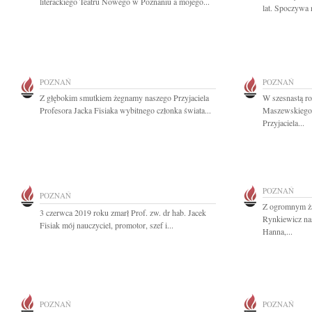
literackiego Teatru Nowego w Poznaniu a mojego...
lat. Spoczywa 
POZNAŃ
POZNAŃ
Z głębokim smutkiem żegnamy naszego Przyjaciela
W szesnastą ro
Profesora Jacka Fisiaka wybitnego członka świata...
Maszewskiego
Przyjaciela...
POZNAŃ
POZNAŃ
Z ogromnym ż
3 czerwca 2019 roku zmarł Prof. zw. dr hab. Jacek
Rynkiewicz na
Fisiak mój nauczyciel, promotor, szef i...
Hanna,...
POZNAŃ
POZNAŃ