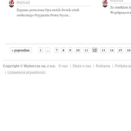
POZNAŃ
POZNAŃ
Ze smutkiem ż
Żegnam, poruszona Ojca moich dwóch córek
Współpracownik
serdecznego Przyjaciela Piotra Nycza...
« poprzednie
1
...
7
8
9
10
11
12
13
14
15
16
Copyright © Wyborcza sp. z o.o.
O nas
Staże u nas
Reklama
Polityka 
Ustawienia prywatności