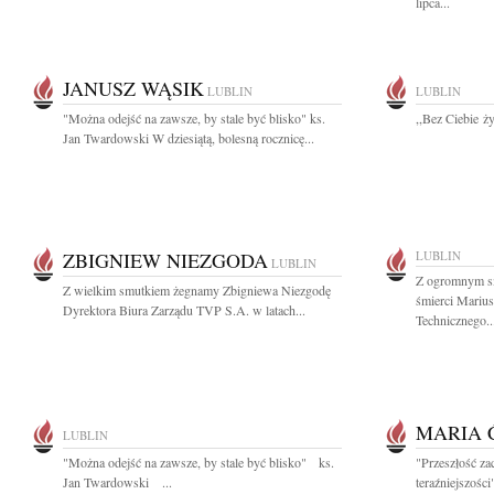
lipca...
JANUSZ WĄSIK
LUBLIN
LUBLIN
"Można odejść na zawsze, by stale być blisko" ks.
,,Bez Ciebie ż
Jan Twardowski W dziesiątą, bolesną rocznicę...
ZBIGNIEW NIEZGODA
LUBLIN
LUBLIN
Z ogromnym s
Z wielkim smutkiem żegnamy Zbigniewa Niezgodę
śmierci Mariu
Dyrektora Biura Zarządu TVP S.A. w latach...
Technicznego..
MARIA 
LUBLIN
"Można odejść na zawsze, by stale być blisko" ks.
"Przeszłość za
Jan Twardowski ...
teraźniejszości