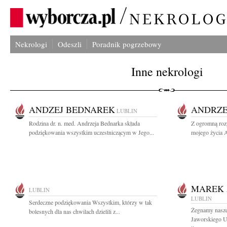
Nekrologi
Odeszli
Poradnik pogrzebowy
Inne nekrologi
ANDZEJ BEDNAREK
ANDRZE
LUBLIN
Rodzina dr. n. med. Andrzeja Bednarka składa
Z ogromną roz
podziękowania wszystkim uczestniczącym w Jego...
mojego życia A
MAREK 
LUBLIN
LUBLIN
Serdeczne podziękowania Wszystkim, którzy w tak
Żegnamy nasze
bolesnych dla nas chwilach dzielili z...
Jaworskiego U