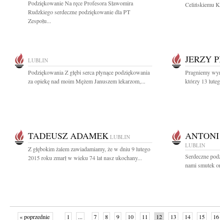
Podziękowanie Na ręce Profesora Sławomira
Celińskiemu Ki
Rudzkiego serdeczne podziękowanie dla PT
Zespołu...
JERZY P
LUBLIN
Podziękowania Z głębi serca płynące podziękowania
Pragniemy wyr
za opiekę nad moim Mężem Januszem lekarzom,...
którzy 13 luteg
TADEUSZ ADAMEK
ANTONI
LUBLIN
LUBLIN
Z głębokim żalem zawiadamiamy, że w dniu 9 lutego
Serdeczne pod
2015 roku zmarł w wieku 74 lat nasz ukochany...
nami smutek or
« poprzednie
1
...
7
8
9
10
11
12
13
14
15
16