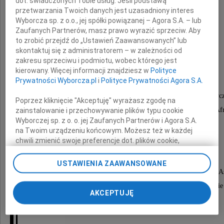
dot. świadczonych Tobie usług. Jeśli podstawą
przetwarzania Twoich danych jest uzasadniony interes
z domu Czapska
Wyborcza sp. z o.o., jej spółki powiązanej – Agora S.A. – lub
Zaufanych Partnerów, masz prawo wyrazić sprzeciw. Aby
to zrobić przejdź do „Ustawień Zaawansowanych” lub
skontaktuj się z administratorem – w zależności od
Ukochana Żona, Mama, Babcia, Prababcia.
zakresu sprzeciwu i podmiotu, wobec którego jest
kierowany. Więcej informacji znajdziesz w
Polityce
Prywatności Wyborcza.pl
i
Polityce Prywatności Agora S.A.
Samarytanka Związku Harcerstwa Polskiego.
Doktor nauk medycznych, adiunkt Akademii Medycz
Poprzez kliknięcie "Akceptuję" wyrażasz zgodę na
Wieloletni pracownik służby zdrowia w kraju i w Af
zainstalowanie i przechowywanie plików typu cookie
Wyborczej sp. z o. o. jej Zaufanych Partnerów i Agora S.A.
na Twoim urządzeniu końcowym. Możesz też w każdej
chwili zmienić swoje preferencje dot. plików cookie,
Nabożeństwo żałobne zostanie odprawione
ponownie wywołując narzędzie do zarządzania Twoimi
9 kwietnia 2015 roku o godzinie 12.00
preferencjami dot. przetwarzania danych poprzez
USTAWIENIA ZAAWANSOWANE
odnośnik „Ustawienia prywatności” w stopce serwisu i
w kościele parafialnym pw. Świętego Franciszka z A
przechodząc do sekcji „Ustawienia zaawansowane”.
w Izabelinie, po którym nastąpi wyprowadzenie
Zmiana ustawień plików cookie możliwa jest także za
AKCEPTUJĘ
do grobu rodzinnego.
pomocą ustawień przeglądarki.
My, nasi Zaufani Partnerzy i Agora S.A. możemy