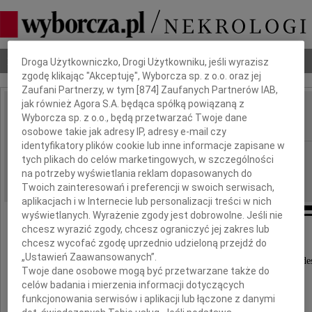
Dbamy o Twoją prywatność
Nekrologi
Odeszli
Poradnik pogrzebowy
Droga Użytkowniczko, Drogi Użytkowniku, jeśli wyrazisz
zgodę klikając "Akceptuję", Wyborcza sp. z o.o. oraz jej
Zaufani Partnerzy, w tym [
874
] Zaufanych Partnerów IAB,
jak również Agora S.A. będąca spółką powiązaną z
Barbara Tuczapska
Wyborcza sp. z o.o., będą przetwarzać Twoje dane
IMIĘ I NAZWISKO:
osobowe takie jak adresy IP, adresy e-mail czy
identyfikatory plików cookie lub inne informacje zapisane w
Lublin
REGION:
tych plikach do celów marketingowych, w szczególności
na potrzeby wyświetlania reklam dopasowanych do
04.04.2015
DATA EMISJI:
Twoich zainteresowań i preferencji w swoich serwisach,
aplikacjach i w Internecie lub personalizacji treści w nich
wyświetlanych. Wyrażenie zgody jest dobrowolne. Jeśli nie
chcesz wyrazić zgody, chcesz ograniczyć jej zakres lub
chcesz wycofać zgodę uprzednio udzieloną przejdź do
Z ogromnym żalem zawiadamiamy,
„Ustawień Zaawansowanych”.
że po długiej i ciężkiej chorobie w wieku 83 lat ode
Twoje dane osobowe mogą być przetwarzane także do
celów badania i mierzenia informacji dotyczących
funkcjonowania serwisów i aplikacji lub łączone z danymi
Barbara Tuczapska