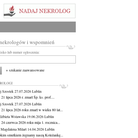
 nekrologów i wspomnień
wisko lub numer ogłoszenia:
+ szukanie zaawansowane
KROLOGI
j Szostek
27.07.2026
Lublin
21 lipca 2026 r. zmarł Śp. ks. prof....
j Szostek
27.07.2026
Lublin
21 lipca 2026 roku zmarł w wieku 80 lat...
lżbieta Wstawska
19.06.2026
Lublin
 24 czerwca 2026 roku mija 1. rocznica...
 Magdalena Milart
14.04.2026
Lublin
okim smutkiem żegnamy naszą Koleżankę...