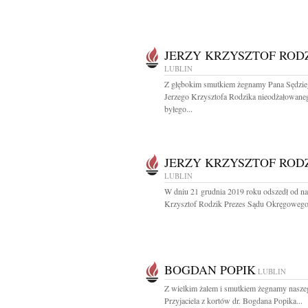
JERZY KRZYSZTOF ROD
LUBLIN
Z głębokim smutkiem żegnamy Pana Sędzi
Jerzego Krzysztofa Rodzika nieodżałowane
byłego...
JERZY KRZYSZTOF ROD
LUBLIN
W dniu 21 grudnia 2019 roku odszedł od na
Krzysztof Rodzik Prezes Sądu Okręgowego
BOGDAN POPIK
LUBLIN
Z wielkim żalem i smutkiem żegnamy nasze
Przyjaciela z kortów dr. Bogdana Popika...