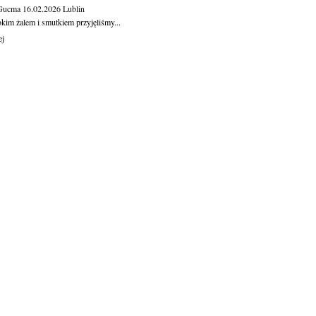
 Gucma
16.02.2026
Lublin
okim żalem i smutkiem przyjęliśmy...
ej