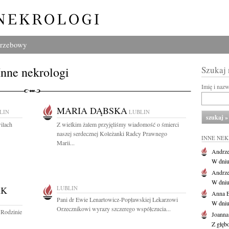
grzebowy
Inne nekrologi
Szukaj
Imię i naz
MARIA DĄBSKA
LIN
LUBLIN
ilach
Z wielkim żalem przyjęliśmy wiadomość o śmierci
naszej serdecznej Koleżanki Radcy Prawnego
INNE NE
Marii...
Andrze
W dniu 
Andrze
W dniu 
AK
LUBLIN
Anna E
Pani dr Ewie Lenartowicz-Popławskiej Lekarzowi
W dniu
Orzecznikowi wyrazy szczerego współczucia...
 Rodzinie
Joanna
Z głęb