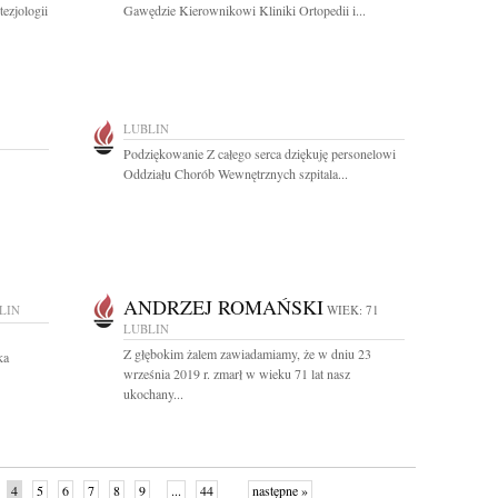
ezjologii
Gawędzie Kierownikowi Kliniki Ortopedii i...
LUBLIN
Podziękowanie Z całego serca dziękuję personelowi
Oddziału Chorób Wewnętrznych szpitala...
ANDRZEJ ROMAŃSKI
LIN
WIEK: 71
LUBLIN
Z głębokim żalem zawiadamiamy, że w dniu 23
ka
września 2019 r. zmarł w wieku 71 lat nasz
ukochany...
4
5
6
7
8
9
...
44
następne »