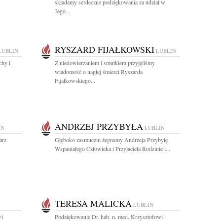
składamy serdeczne podziękowania za udział w
Jego...
RYSZARD FIJAŁKOWSKI
LUBLIN
LUBLIN
chy i
Z niedowierzaniem i smutkiem przyjęliśmy
wiadomość o nagłej śmierci Ryszarda
Fijałkowskiego...
ANDRZEJ PRZYBYŁA
IN
LUBLIN
arz
Głęboko zasmuceni żegnamy Andrzeja Przybyłę
Wspaniałego Człowieka i Przyjaciela Rodzinie i...
TERESA MALICKA
LUBLIN
wi
Podziękowanie Dr. hab. n. med. Krzysztofowi