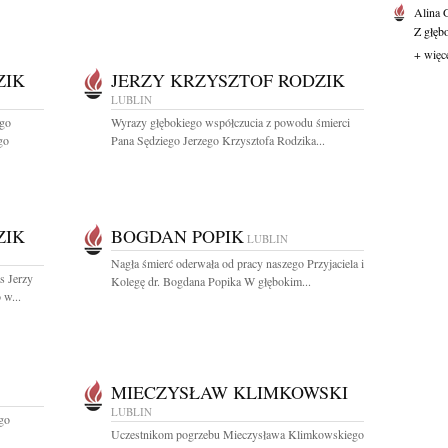
Alina
Z głęb
+ więc
ZIK
JERZY KRZYSZTOF RODZIK
LUBLIN
ego
Wyrazy głębokiego współczucia z powodu śmierci
go
Pana Sędziego Jerzego Krzysztofa Rodzika...
ZIK
BOGDAN POPIK
LUBLIN
Nagła śmierć oderwała od pracy naszego Przyjaciela i
s Jerzy
Kolegę dr. Bogdana Popika W głębokim...
 w...
MIECZYSŁAW KLIMKOWSKI
LUBLIN
go
Uczestnikom pogrzebu Mieczysława Klimkowskiego