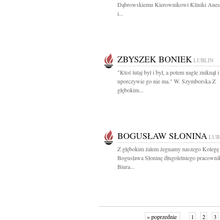
Dąbrowskiemu Kierownikowi Kliniki Anest
i...
ZBYSZEK BONIEK
LUBLIN
"Ktoś tutaj był i był, a potem nagle zniknął i
uporczywie go nie ma." W. Szymborska Z
głębokim...
BOGUSŁAW SŁONINA
LUB
Z głębokim żalem żegnamy naszego Kolegę
Bogusława Słoninę długoletniego pracowni
Biura...
« poprzednie
1
2
3