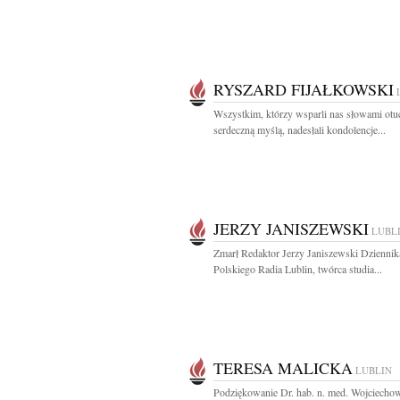
RYSZARD FIJAŁKOWSKI
Wszystkim, którzy wsparli nas słowami otu
serdeczną myślą, nadesłali kondolencje...
JERZY JANISZEWSKI
LUBL
Zmarł Redaktor Jerzy Janiszewski Dziennik
Polskiego Radia Lublin, twórca studia...
TERESA MALICKA
LUBLIN
Podziękowanie Dr. hab. n. med. Wojciecho