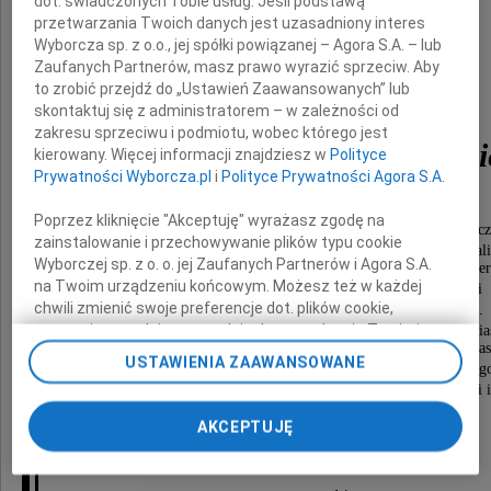
dot. świadczonych Tobie usług. Jeśli podstawą
przetwarzania Twoich danych jest uzasadniony interes
Wyborcza sp. z o.o., jej spółki powiązanej – Agora S.A. – lub
Zaufanych Partnerów, masz prawo wyrazić sprzeciw. Aby
to zrobić przejdź do „Ustawień Zaawansowanych” lub
skontaktuj się z administratorem – w zależności od
zakresu sprzeciwu i podmiotu, wobec którego jest
Antoniego Leszka Bielsk
kierowany. Więcej informacji znajdziesz w
Polityce
Prywatności Wyborcza.pl
i
Polityce Prywatności Agora S.A.
Poprzez kliknięcie "Akceptuję" wyrażasz zgodę na
długoletniego Dyrektora Miejskiego Przedsiębiorstwa Ocz
zainstalowanie i przechowywanie plików typu cookie
oraz Miejskiego Przedsiębiorstwa Wodociągów i Kanali
Wyborczej sp. z o. o. jej Zaufanych Partnerów i Agora S.A.
Lublinie, współorganizatora Lubelskiego Przedsiębiorstwa Ener
na Twoim urządzeniu końcowym. Możesz też w każdej
w Lublinie i organizatora Lubelskiej Fundacji
chwili zmienić swoje preferencje dot. plików cookie,
Ochrony Środowiska Naturalnego w Lublinie.
ponownie wywołując narzędzie do zarządzania Twoimi
Odznaczonego za pracę zawodową i społeczną na rzecz Mia
Krzyżem Kawalerskim OOP, Srebrnym Krzyżem Zasł
preferencjami dot. przetwarzania danych poprzez
USTAWIENIA ZAAWANSOWANE
Odznaką za zasługi dla Województwa Lubelskieg
odnośnik „Ustawienia prywatności” w stopce serwisu i
Złotą Odznaką za zasługi dla Miasta Lublina oraz wieloma odznaczeniami
przechodząc do sekcji „Ustawienia zaawansowane”.
resortowymi i regionalnymi
Zmiana ustawień plików cookie możliwa jest także za
AKCEPTUJĘ
pomocą ustawień przeglądarki.
składa wdzięczna
My, nasi Zaufani Partnerzy i Agora S.A. możemy