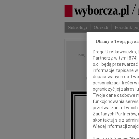
Nekrologi
Odeszli
Poradnik p
Dbamy o Twoją prywa
Zofia 
Droga Użytkowniczko, Dr
IMIĘ I NAZWISKO:
Partnerzy, w tym [
874
]
o.o., będą przetwarzać 
Kraków
REGION:
informacje zapisane w
dopasowanych do Twoich
19.11.2024
DATA EMISJI:
personalizacji treści 
ograniczyć jej zakres
Twoje dane osobowe mo
funkcjonowania serwisó
przetwarzania Twoich da
Zaufanych Partnerów, 
skontaktuj się z admin
Więcej informacji znaj
Z
Poprzez kliknięcie "Ak