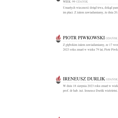
WIEK: 99
GDAŃSK
Umarłych wieczność dotąd trwa, dokąd pami
im płaci. Z żalem zawiadamiamy, że dnia 20.
PIOTR PIWKOWSKI
GDAŃSK
Z głębokim żalem zawiadamiamy, ze 17 wrz
2023 roku zmarł w wieku 79 lat, Piotr Piwk
IRENEUSZ DURLIK
GDAŃSK
W dniu 18 sierpnia 2023 roku zmarł w wiek
prof. dr hab. inż. Ireneusz Durlik wieloletni.