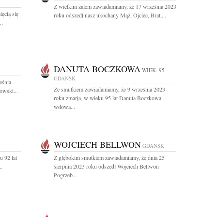
Z wielkim żalem zawiadamiamy, że 17 września 2023
ęcią się
roku odszedł nasz ukochany Mąż, Ojciec, Brat,...
..
DANUTA BOCZKOWA
WIEK: 95
GDAŃSK
eśnia
Ze smutkiem zawiadamiamy, że 9 września 2023
owski...
roku zmarła, w wieku 95 lat Danuta Boczkowa
wdowa...
WOJCIECH BELLWON
GDAŃSK
u 92 lat
Z głębokim smutkiem zawiadamiamy, że dnia 25
..
sierpnia 2023 roku odszedł Wojciech Bellwon
Pogrzeb...