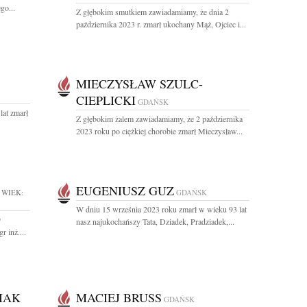
go...
Z głębokim smutkiem zawiadamiamy, że dnia 2
października 2023 r. zmarł ukochany Mąż, Ojciec i...
MIECZYSŁAW SZULC-
CIEPLICKI
GDAŃSK
lat zmarł
Z głębokim żalem zawiadamiamy, że 2 października
2023 roku po ciężkiej chorobie zmarł Mieczysław...
EUGENIUSZ GUZ
WIEK:
GDAŃSK
W dniu 15 września 2023 roku zmarł w wieku 93 lat
9
nasz najukochańszy Tata, Dziadek, Pradziadek,...
 inż....
IAK
MACIEJ BRUSS
GDAŃSK