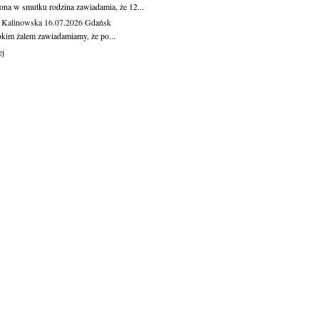
ona w smutku rodzina zawiadamia, że 12...
 Kalinowska
16.07.2026
Gdańsk
okim żalem zawiadamiamy, że po...
ej