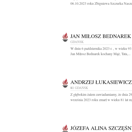
06.10.2023 roku Zbigniewa Szczurka Nasze
JAN MIŁOSZ BEDNAREK
GDAŃSK
W dniu 6 października 2023 r. , w wieku 93 
Jan Miłosz Bednarek kochany Mąż, Tata,...
ANDRZEJ ŁUKASIEWICZ
81
GDAŃSK
Z głębokim żalem zawiadamiamy, że dnia 2
września 2023 roku zmarł w wieku 81 lat mgr
JÓZEFA ALINA SZCZĘŚN