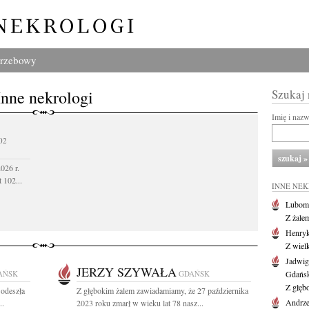
grzebowy
Inne nekrologi
Szukaj
Imię i naz
02
026 r.
 102...
INNE NE
Lubom
Z żale
Henryk
Z wiel
Jadwig
JERZY SZYWAŁA
AŃSK
GDAŃSK
Gdańs
Z głęb
 odeszła
Z głębokim żalem zawiadamiamy, że 27 października
Andrze
..
2023 roku zmarł w wieku lat 78 nasz...