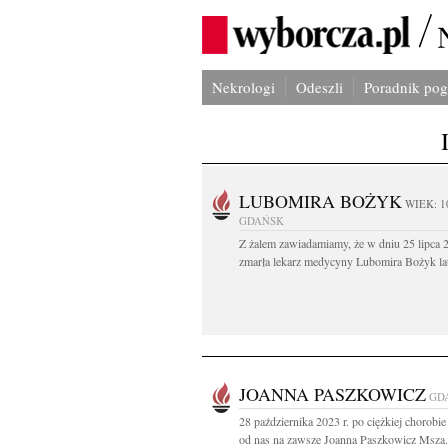
Nekrologi
Odeszli
Poradnik po
LUBOMIRA BOŻYK
WIEK: 1
GDAŃSK
Z żalem zawiadamiamy, że w dniu 25 lipca 2
zmarła lekarz medycyny Lubomira Bożyk lat
JOANNA PASZKOWICZ
GD
28 października 2023 r. po ciężkiej chorobie
od nas na zawsze Joanna Paszkowicz Msza.