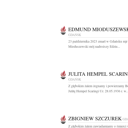
EDMUND MIODUSZEWS
GDAŃSK
23 października 2023 zmarł w Gdańsku mj
Mioduszewski mój nadroższy Edziu...
JULITA HEMPEL SCARIN
GDAŃSK
Z głębokim żalem żegnamy i powierzamy B
Julitę Hempel Scaringi Ur. 28.05.1936 r. w..
ZBIGNIEW SZCZUREK
GD
Z głębokim żalem zawiadamiamy o śmierci 