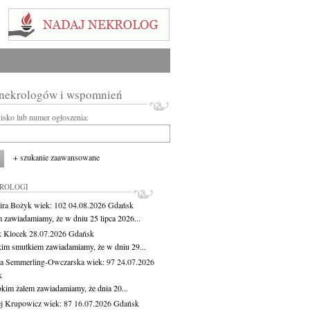
 nekrologów i wspomnień
wisko lub numer ogłoszenia:
+ szukanie zaawansowane
KROLOGI
ira Bożyk
wiek: 102
04.08.2026
Gdańsk
m zawiadamiamy, że w dniu 25 lipca 2026...
 Klocek
28.07.2026
Gdańsk
kim smutkiem zawiadamiamy, że w dniu 29...
a Semmerling-Owczarska
wiek: 97
24.07.2026
k
okim żalem zawiadamiamy, że dnia 20...
j Krupowicz
wiek: 87
16.07.2026
Gdańsk