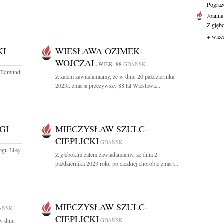
Pogrąż
Joanna
Z głęb
+ więc
KI
WIESŁAWA OZIMEK-
WOJCZAL
WIEK: 88
GDAŃSK
r Edmund
Z żalem zawiadamiamy, że w dniu 20 października
2023r. zmarła przeżywszy 88 lat Wiesława...
GI
MIECZYSŁAW SZULC-
CIEPLICKI
GDAŃSK
ogu Likę-
Z głębokim żalem zawiadamiamy, że dnia 2
.
października 2023 roku po ciężkiej chorobie zmarł...
MIECZYSŁAW SZULC-
AŃSK
CIEPLICKI
w dniu
GDAŃSK