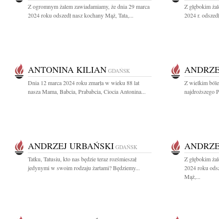
Z ogromnym żalem zawiadamiamy, że dnia 29 marca
Z głębokim ża
2024 roku odszedł nasz kochany Mąż, Tata,...
2024 r. odszed
ANTONINA KILIAN
ANDRZE
GDAŃSK
Dnia 12 marca 2024 roku zmarła w wieku 88 lat
Z wielkim ból
nasza Mama, Babcia, Prababcia, Ciocia Antonina...
najdroższego Pr
ANDRZEJ URBAŃSKI
ANDRZE
GDAŃSK
Tatku, Tatusiu, kto nas będzie teraz rozśmieszał
Z głębokim ża
jedynymi w swoim rodzaju żartami? Będziemy...
2024 roku ods
Mąż,...