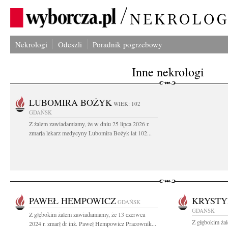
Nekrologi
Odeszli
Poradnik pogrzebowy
Inne nekrologi
LUBOMIRA BOŻYK
WIEK: 102
GDAŃSK
Z żalem zawiadamiamy, że w dniu 25 lipca 2026 r.
zmarła lekarz medycyny Lubomira Bożyk lat 102...
PAWEŁ HEMPOWICZ
KRYSTY
GDAŃSK
GDAŃSK
Z głębokim żalem zawiadamiamy, że 13 czerwca
Z głębokim ża
2024 r. zmarł dr inż. Paweł Hempowicz Pracownik...