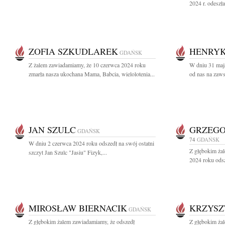
2024 r. odeszł
ZOFIA SZKUDLAREK
HENRYK
GDAŃSK
Z żalem zawiadamiamy, że 10 czerwca 2024 roku
W dniu 31 maj
zmarła nasza ukochana Mama, Babcia, wielolotenia...
od nas na zaw
JAN SZULC
GRZEGO
GDAŃSK
74
GDAŃSK
W dniu 2 czerwca 2024 roku odszedł na swój ostatni
Z głębokim ża
szczyt Jan Szulc "Jasiu" Fizyk,...
2024 roku odsz
MIROSŁAW BIERNACIK
KRZYSZ
GDAŃSK
Z głębokim żalem zawiadamiamy, że odszedł
Z głębokim ża