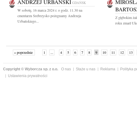
ANDRZEJ URBAŃSKI
MIROSŁ
GDAŃSK
BARTOS
W sobotę, 16 marca 2024 r. o godz. 11.30 na
cmentarzu Srebrzysko pożegnamy Andrzeja
Z głębokim ża
Urbańskiego...
roku zmarł Uko
« poprzednie
1
...
4
5
6
7
8
9
10
11
12
13
Copyright © Wyborcza sp. z o.o.
O nas
Staże u nas
Reklama
Polityka 
Ustawienia prywatności