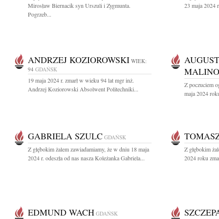
Mirosław Biernacik syn Urszuli i Zygmunta.
23 maja 2024 r.
Pogrzeb...
ANDRZEJ KOZIOROWSKI
AUGUST
WIEK:
94
GDAŃSK
MALINO
19 maja 2024 r. zmarł w wieku 94 lat mgr inż.
Z poczuciem o
Andrzej Koziorowski Absolwent Politechniki...
maja 2024 roku
GABRIELA SZULC
TOMASZ
GDAŃSK
Z głębokim żalem zawiadamiamy, że w dniu 18 maja
Z głębokim ża
2024 r. odeszła od nas nasza Koleżanka Gabriela...
2024 roku zma
EDMUND WACH
SZCZEP
GDAŃSK