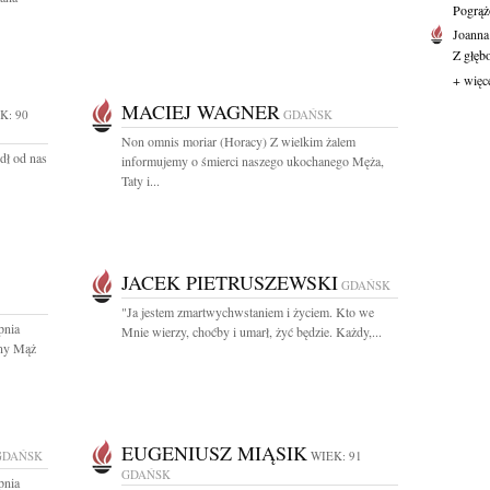
Pogrąż
Joanna
Z głęb
+ więc
MACIEJ WAGNER
K: 90
GDAŃSK
Non omnis moriar (Horacy) Z wielkim żalem
edł od nas
informujemy o śmierci naszego ukochanego Męża,
Taty i...
JACEK PIETRUSZEWSKI
GDAŃSK
"Ja jestem zmartwychwstaniem i życiem. Kto we
pnia
Mnie wierzy, choćby i umarł, żyć będzie. Każdy,...
any Mąż
EUGENIUSZ MIĄSIK
GDAŃSK
WIEK: 91
GDAŃSK
pnia