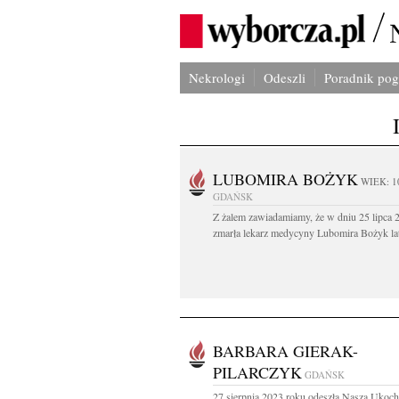
Nekrologi
Odeszli
Poradnik po
LUBOMIRA BOŻYK
WIEK: 1
GDAŃSK
Z żalem zawiadamiamy, że w dniu 25 lipca 2
zmarła lekarz medycyny Lubomira Bożyk lat
BARBARA GIERAK-
PILARCZYK
GDAŃSK
27 sierpnia 2023 roku odeszła Nasza Ukoc