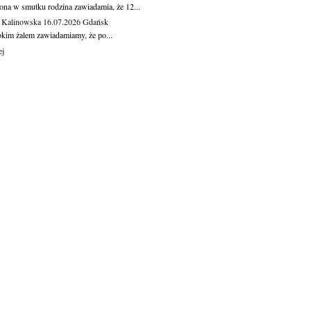
ona w smutku rodzina zawiadamia, że 12...
 Kalinowska
16.07.2026
Gdańsk
okim żalem zawiadamiamy, że po...
ej