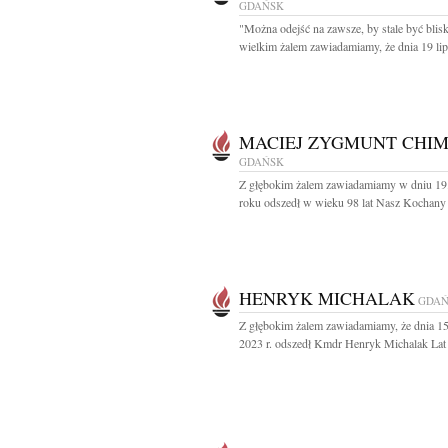
GDAŃSK
"Można odejść na zawsze, by stale być blis
wielkim żalem zawiadamiamy, że dnia 19 lipc
MACIEJ ZYGMUNT CHIM
GDAŃSK
Z głębokim żalem zawiadamiamy w dniu 19
roku odszedł w wieku 98 lat Nasz Kochany 
HENRYK MICHALAK
GDAŃ
Z głębokim żalem zawiadamiamy, że dnia 15
2023 r. odszedł Kmdr Henryk Michalak Lat 