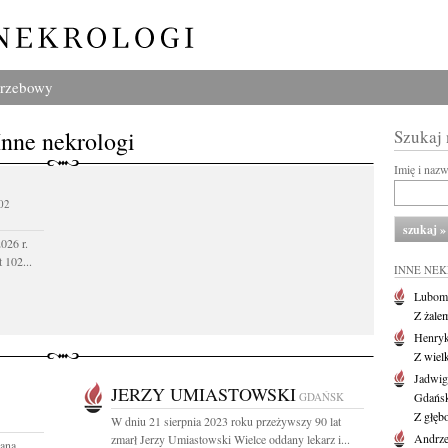
grzebowy
Inne nekrologi
Szukaj
Imię i naz
02
026 r.
 102...
INNE NE
Lubom
Z żale
Henryk
Z wiel
Jadwig
JERZY UMIASTOWSKI
GDAŃSK
Gdańs
Z głęb
W dniu 21 sierpnia 2023 roku przeżywszy 90 lat
Andrze
zmarł Jerzy Umiastowski Wielce oddany lekarz i...
hana