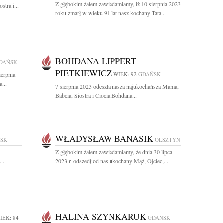
Z głębokim żalem zawiadamiamy, iż 10 sierpnia 2023
tra i...
roku zmarł w wieku 91 lat nasz kochany Tata...
BOHDANA LIPPERT–
DAŃSK
PIETKIEWICZ
ierpnia
WIEK: 92
GDAŃSK
...
7 sierpnia 2023 odeszła nasza najukochańsza Mama,
Babcia, Siostra i Ciocia Bohdana...
WŁADYSŁAW BANASIK
SK
OLSZTYN
Z głębokim żalem zawiadamiamy, że dnia 30 lipca
..
2023 r. odszedł od nas ukochany Mąż, Ojciec,...
HALINA SZYNKARUK
IEK: 84
GDAŃSK