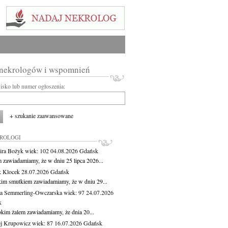
 nekrologów i wspomnień
wisko lub numer ogłoszenia:
+ szukanie zaawansowane
KROLOGI
ira Bożyk
wiek: 102
04.08.2026
Gdańsk
m zawiadamiamy, że w dniu 25 lipca 2026...
 Klocek
28.07.2026
Gdańsk
kim smutkiem zawiadamiamy, że w dniu 29...
a Semmerling-Owczarska
wiek: 97
24.07.2026
k
okim żalem zawiadamiamy, że dnia 20...
j Krupowicz
wiek: 87
16.07.2026
Gdańsk