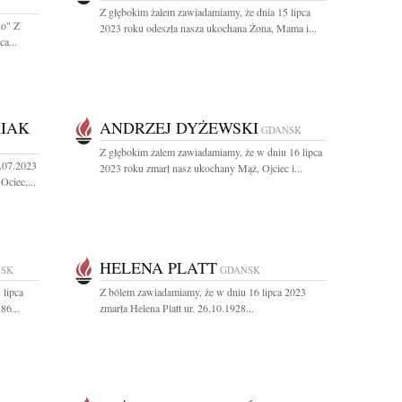
Z głębokim żalem zawiadamiamy, że dnia 15 lipca
ko" Z
2023 roku odeszła nasza ukochana Żona, Mama i...
a...
IAK
ANDRZEJ DYŻEWSKI
GDAŃSK
Z głębokim żalem zawiadamiamy, że w dniu 16 lipca
.07.2023
2023 roku zmarł nasz ukochany Mąż, Ojciec i...
Ociec,...
HELENA PLATT
SK
GDAŃSK
 lipca
Z bólem zawiadamiamy, że w dniu 16 lipca 2023
86...
zmarła Helena Platt ur. 26.10.1928...