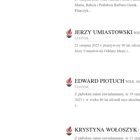
Mama, Babcia i Prababcia Barbara Gierak-
Pilarczyk...
JERZY UMIASTOWSKI
WIE
GDAŃSK
21 sierpnia 2023 r. przeżywszy 90 lat, odsz
Jerzy Umiastowski Oddany lekarz i...
EDWARD PIOTUCH
WIEK: 86
GDAŃSK
Z głębokim żalem zawiadamiamy, że 19 sier
2023 r. w wieku 86 lat odszedł nasz ukoch
i...
KRYSTYNA WOŁOSZYK
Z głębokim żalem zawiadamiamy, że 13 sier