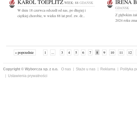
KAROL TOEPLITZ
IRENA 
WIEK: 88
GDAŃSK
GDAŃSK
W dniu 18 czerwca odszedł od nas, po długiej i
Z głębokim ża
ciężkiej chorobie, w wieku 88 lat prof. zw. dr...
2024 roku zmar
« poprzednie
1
...
3
4
5
6
7
8
9
10
11
12
Copyright © Wyborcza sp. z o.o.
O nas
Staże u nas
Reklama
Polityka 
Ustawienia prywatności