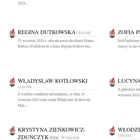
2024...
REGINA DUTKOWSKA
ZOFIA 
GDAŃSK
25 września 2024 r. odeszła nasza ukochana Mama,
Jeśli będziemy
Babcia i Prababcia dr n.hum. Regina Dutkowska...
znaczy że nie 
WŁADYSŁAW KOTŁOWSKI
LUCYN
GDAŃSK
Z głębokim ża
Z wielkim smutkiem informujemy, że dnia 18
września 2024 
września 2024 roku zmarł Władysław Kotłowski
Mąż,...
KRYSTYNA ZIEŃKOWICZ-
WŁODZI
ZDUŃCZYK
GDAŃSK
WIEK: 75
GDAŃSK