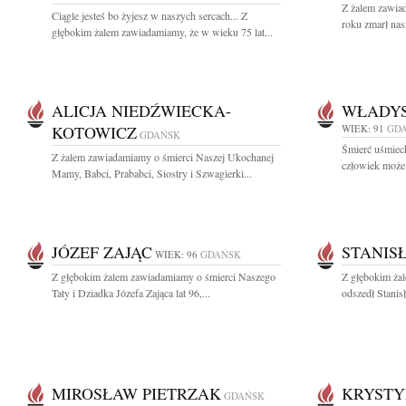
Z żalem zawiad
Ciągle jesteś bo żyjesz w naszych sercach... Z
roku zmarł nas
głębokim żalem zawiadamiamy, że w wieku 75 lat...
ALICJA NIEDŹWIECKA-
WŁADY
KOTOWICZ
WIEK: 91
GD
GDAŃSK
Śmierć uśmiech
Z żalem zawiadamiamy o śmierci Naszej Ukochanej
człowiek może 
Mamy, Babci, Prababci, Siostry i Szwagierki...
JÓZEF ZAJĄC
STANIS
WIEK: 96
GDAŃSK
Z głębokim żalem zawiadamiamy o śmierci Naszego
Z głębokim żal
Taty i Dziadka Józefa Zająca lat 96,...
odszedł Stanis
MIROSŁAW PIETRZAK
KRYSTY
GDAŃSK