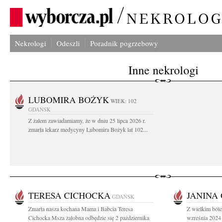
Nekrologi
Odeszli
Poradnik pogrzebowy
Inne nekrologi
LUBOMIRA BOŻYK
WIEK: 102
GDAŃSK
Z żalem zawiadamiamy, że w dniu 25 lipca 2026 r.
zmarła lekarz medycyny Lubomira Bożyk lat 102...
TERESA CICHOCKA
JANINA
GDAŃSK
Zmarła nasza kochana Mama i Babcia Teresa
Z wielkim ból
Cichocka Msza żałobna odbędzie się 2 pażdziernika
wzreśnia 2024 