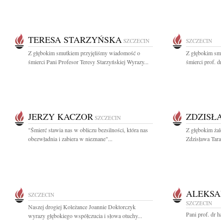
TERESA STARZYŃSKA
SZCZECIN
SZCZECIN
Z głębokim smutkiem przyjęliśmy wiadomość o
Z głębokim sm
śmierci Pani Profesor Teresy Starzyńskiej Wyrazy...
śmierci prof. d
JERZY KACZOR
ZDZISŁ
SZCZECIN
"Śmierć stawia nas w obliczu bezsilności, która nas
Z głębokim ża
obezwładnia i zabiera w nieznane"...
Zdzisława Tara
ALEKSA
SZCZECIN
SZCZECIN
Naszej drogiej Koleżance Joannie Doktorczyk
Pani prof. dr h
wyrazy głębokiego współczucia i słowa otuchy...