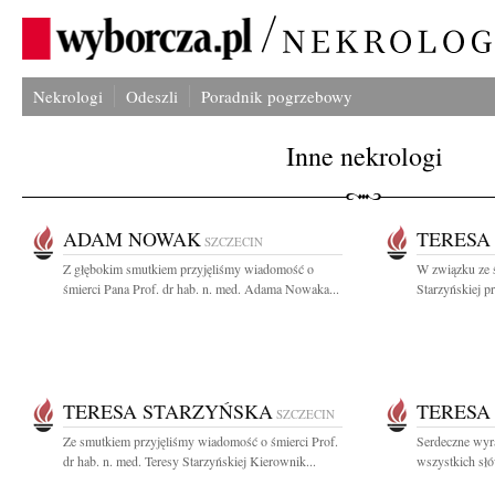
Nekrologi
Odeszli
Poradnik pogrzebowy
Inne nekrologi
ADAM NOWAK
TERESA
SZCZECIN
Z głębokim smutkiem przyjęliśmy wiadomość o
W związku ze ś
śmierci Pana Prof. dr hab. n. med. Adama Nowaka...
Starzyńskiej p
TERESA STARZYŃSKA
TERESA
SZCZECIN
Ze smutkiem przyjęliśmy wiadomość o śmierci Prof.
Serdeczne wyr
dr hab. n. med. Teresy Starzyńskiej Kierownik...
wszystkich słó