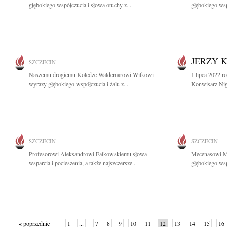
głębokiego współczucia i słowa otuchy z...
głębokiego wsp
JERZY 
SZCZECIN
Naszemu drogiemu Koledze Waldemarowi Witkowi
1 lipca 2022 r
wyrazy głębokiego współczucia i żalu z...
Konwisarz Nig
SZCZECIN
SZCZECIN
Profesorowi Aleksandrowi Falkowskiemu słowa
Mecenasowi M
wsparcia i pocieszenia, a także najszczersze...
głębokiego wsp
« poprzednie
1
...
7
8
9
10
11
12
13
14
15
16