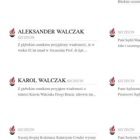
Bliskim szczer
ALEKSANDER WALCZAK
SZCZECIN
SZCZECIN
Pani Sędzi Ma
Z głębokim smutkiem przyjęliśmy wiadomość, że w
żalu i szczere
wieku 92 lat zmarł w Szczecinie Prof. dr kpt....
KAROL WALCZAK
SZCZECIN
SZCZECIN
Z głebokim smutkiem przyjąłem wiadomość o
Panu Sędziemu
śmierci Karola Walczaka Drogi Bracie, zdrowie nie...
Prezesowi Sąd
SZCZECIN
SZCZECIN
Naszej drogiej Koleżance Katarzynie Conder wyrazy
Pani Justynie