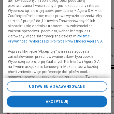
dot. świadczonych Tobie usług. Jeśli podstawą
Prof. dr hab. n. med.
przetwarzania Twoich danych jest uzasadniony interes
Wyborcza sp. z o.o., jej spółki powiązanej – Agora S.A. – lub
Teresy Starzyńskiej
Zaufanych Partnerów, masz prawo wyrazić sprzeciw. Aby
to zrobić przejdź do „Ustawień Zaawansowanych” lub
skontaktuj się z administratorem – w zależności od
przekazujemy serdeczne wyrazy współczucia i wspa
zakresu sprzeciwu i podmiotu, wobec którego jest
kierowany. Więcej informacji znajdziesz w
Polityce
Rodzinie
Prywatności Wyborcza.pl
i
Polityce Prywatności Agora S.A.
Poprzez kliknięcie "Akceptuję" wyrażasz zgodę na
Zespół Kliniki Gastroenterologii UM w Lublinie
zainstalowanie i przechowywanie plików typu cookie
Wyborczej sp. z o. o. jej Zaufanych Partnerów i Agora S.A.
na Twoim urządzeniu końcowym. Możesz też w każdej
chwili zmienić swoje preferencje dot. plików cookie,
Inne kondolencje
ponownie wywołując narzędzie do zarządzania Twoimi
preferencjami dot. przetwarzania danych poprzez
USTAWIENIA ZAAWANSOWANE
odnośnik „Ustawienia prywatności” w stopce serwisu i
Ze smutkiem przyjęliśmy wiadomość o śmierci Prof. dr hab. n. med. Teresy Starzyń
przechodząc do sekcji „Ustawienia zaawansowane”.
Kliniki Gastroenterologii Pomorskiego Uniwersytetu Medycznego, wybitnej gastroen
Zmiana ustawień plików cookie możliwa jest także za
AKCEPTUJĘ
pomocą ustawień przeglądarki.
My, nasi Zaufani Partnerzy i Agora S.A. możemy
Serdeczne wyrazy współczucia większego od wszystkich słów z powodu odejścia Pan