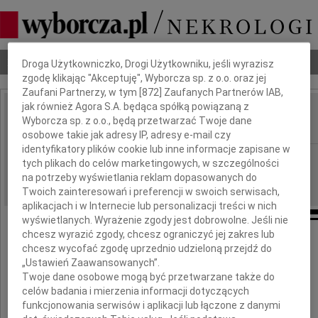
Dbamy o Twoją prywatność
Nekrologi
Odeszli
Poradnik pogrzebowy
Droga Użytkowniczko, Drogi Użytkowniku, jeśli wyrazisz
zgodę klikając "Akceptuję", Wyborcza sp. z o.o. oraz jej
Zaufani Partnerzy, w tym [
872
] Zaufanych Partnerów IAB,
jak również Agora S.A. będąca spółką powiązaną z
Teresa Starzyńska
Wyborcza sp. z o.o., będą przetwarzać Twoje dane
IMIĘ I NAZWISKO:
osobowe takie jak adresy IP, adresy e-mail czy
identyfikatory plików cookie lub inne informacje zapisane w
Szczecin
REGION:
tych plikach do celów marketingowych, w szczególności
21.10.2022
na potrzeby wyświetlania reklam dopasowanych do
DATA EMISJI:
Twoich zainteresowań i preferencji w swoich serwisach,
aplikacjach i w Internecie lub personalizacji treści w nich
wyświetlanych. Wyrażenie zgody jest dobrowolne. Jeśli nie
chcesz wyrazić zgody, chcesz ograniczyć jej zakres lub
W związku ze śmiercią
chcesz wycofać zgodę uprzednio udzieloną przejdź do
„Ustawień Zaawansowanych”.
Twoje dane osobowe mogą być przetwarzane także do
celów badania i mierzenia informacji dotyczących
funkcjonowania serwisów i aplikacji lub łączone z danymi