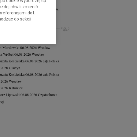
ypu cookie Wyborczej sp.
n Decyk
12.06.2026
Szczecin
żdej chwili zmienić
lkim smutkiem zawiadamiamy, że dnia 9...
preferencjami dot.
cej
hodząc do sekcji
stawień przeglądarki.
ZE NEKROLOGI, KONDOLENCJE
iusz Butruk
05.08.2026
Warszawa
h celach:
Użycie
8.2026
Gdańsk
lów identyfikacji.
rt Mordawski
06.08.2026
Wrocław
ści, pomiar reklam i
a Wróbel
06.08.2026
Wrocław
rzata Kościelska
06.08.2026
cała Polska
8.2026
Olsztyn
rzata Kościelska
06.08.2026
cała Polska
8.2026
Wrocław
8.2026
Katowice
orz Lipowski
06.08.2026
Częstochowa
cej