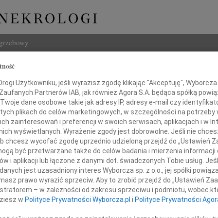
ogrzebowy
Szukaj
tność
 Szyksznian-Ossowska
Imię i na
ogi Użytkowniku, jeśli wyrazisz zgodę klikając "Akceptuję", Wyborcza sp
 Zaufanych Partnerów IAB, jak również Agora S.A. będąca spółką powi
Twoje dane osobowe takie jak adresy IP, adresy e-mail czy identyfikato
 tych plikach do celów marketingowych, w szczególności na potrzeby 
 zainteresowań i preferencji w swoich serwisach, aplikacjach i w Int
INNE NE
w nich wyświetlanych. Wyrażenie zgody jest dobrowolne. Jeśli nie chce
 lub chcesz wycofać zgodę uprzednio udzieloną przejdź do „Ustawień
Aleks
gą być przetwarzane także do celów badania i mierzenia informacji
Z wie
w i aplikacji lub łączone z danymi dot. świadczonych Tobie usług. Jeś
23.0
Odeszła
nych jest uzasadniony interes Wyborcza sp. z o.o., jej spółki powiąza
Pani 
masz prawo wyrazić sprzeciw. Aby to zrobić przejdź do „Ustawień Z
Edwa
Danuta
istratorem – w zależności od zakresu sprzeciwu i podmiotu, wobec któ
Z wie
dziesz w
Polityce Prywatności Wyborcza.pl
i
Polityce Prywatności Agor
Stani
sznian-Ossowska
Z wie