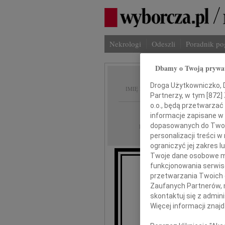
Nekrologi
Odeszli
Poradnik p
Dbamy o Twoją prywa
Danuta
Droga Użytkowniczko, Dr
IMIĘ I NAZWISKO:
Partnerzy, w tym [
872
]
o.o., będą przetwarzać 
Szczecin
REGION:
informacje zapisane w
09.12.2022
dopasowanych do Twoich
DATA EMISJI:
personalizacji treści 
ograniczyć jej zakres
Twoje dane osobowe mo
funkcjonowania serwisó
przetwarzania Twoich da
Zaufanych Partnerów, 
skontaktuj się z admin
Więcej informacji znaj
Szyk