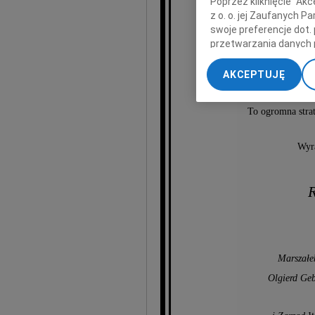
Poprzez kliknięcie "Ak
z o. o. jej Zaufanych 
swoje preferencje dot.
przetwarzania danych 
„Ustawienia zaawansow
legend
AKCEPTUJĘ
przykład niezwy
My, nasi Zaufani Part
Osoba o wielkim 
dokładnych danych geol
To ogromna stra
Przechowywanie informa
treści, badnie odbiorcó
Wyra
R
Marszałe
Olgierd G