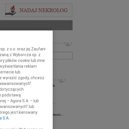
 nekrologów i wspomnień
zwisko lub numer ogłoszenia:
. z o.o. oraz jej Zaufani
ązaną z Wyborcza sp. z
ry plików cookie lub inne
+ szukanie zaawansowane
wyświetlania reklam
ernecie lub
KROLOGI
sz wyrazić zgody, chcesz
 Zaawansowanych”.
andra Szpaczyńska
29.07.2026
Szczecin
 dotyczących
lkim smutkiem i żalem przyjąłem...
li podstawą
7.2026
Szczecin
nej – Agora S.A. – lub
mec. Joannie Martyniuk-Plasze wyrazy...
aawansowanych” lub
rd Ciupak
08.07.2026
Szczecin
rego jest kierowany.
lkim smutkiem i żalem przyjąłem wiadomość...
a S.A.
sław Pietrzak
25.06.2026
Szczecin
lkim smutkiem i żalem przyjąłem...