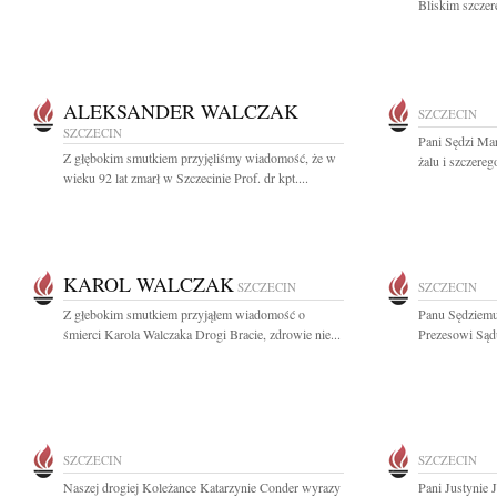
Bliskim szczer
ALEKSANDER WALCZAK
SZCZECIN
SZCZECIN
Pani Sędzi Ma
Z głębokim smutkiem przyjęliśmy wiadomość, że w
żalu i szczere
wieku 92 lat zmarł w Szczecinie Prof. dr kpt....
KAROL WALCZAK
SZCZECIN
SZCZECIN
Z głebokim smutkiem przyjąłem wiadomość o
Panu Sędziemu
śmierci Karola Walczaka Drogi Bracie, zdrowie nie...
Prezesowi Sąd
SZCZECIN
SZCZECIN
Naszej drogiej Koleżance Katarzynie Conder wyrazy
Pani Justynie