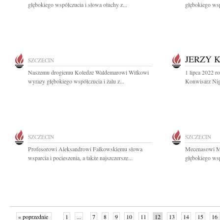
głębokiego współczucia i słowa otuchy z...
głębokiego wsp
JERZY 
SZCZECIN
Naszemu drogiemu Koledze Waldemarowi Witkowi
1 lipca 2022 r
wyrazy głębokiego współczucia i żalu z...
Konwisarz Nig
SZCZECIN
SZCZECIN
Profesorowi Aleksandrowi Falkowskiemu słowa
Mecenasowi M
wsparcia i pocieszenia, a także najszczersze...
głębokiego wsp
« poprzednie
1
...
7
8
9
10
11
12
13
14
15
16