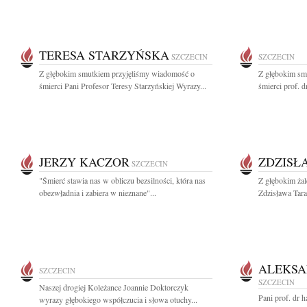
TERESA STARZYŃSKA
SZCZECIN
SZCZECIN
Z głębokim smutkiem przyjęliśmy wiadomość o
Z głębokim sm
śmierci Pani Profesor Teresy Starzyńskiej Wyrazy...
śmierci prof. d
JERZY KACZOR
ZDZISŁ
SZCZECIN
"Śmierć stawia nas w obliczu bezsilności, która nas
Z głębokim ża
obezwładnia i zabiera w nieznane"...
Zdzisława Tara
ALEKSA
SZCZECIN
SZCZECIN
Naszej drogiej Koleżance Joannie Doktorczyk
Pani prof. dr h
wyrazy głębokiego współczucia i słowa otuchy...