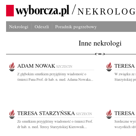
Nekrologi
Odeszli
Poradnik pogrzebowy
Inne nekrologi
ADAM NOWAK
TERESA
SZCZECIN
Z głębokim smutkiem przyjęliśmy wiadomość o
W związku ze ś
śmierci Pana Prof. dr hab. n. med. Adama Nowaka...
Starzyńskiej p
TERESA STARZYŃSKA
TERESA
SZCZECIN
Ze smutkiem przyjęliśmy wiadomość o śmierci Prof.
Serdeczne wyr
dr hab. n. med. Teresy Starzyńskiej Kierownik...
wszystkich słó