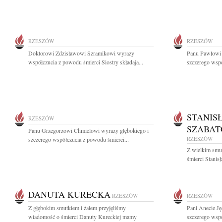
RZESZÓW
RZESZÓW
Doktorowi Zdzisławowi Szramikowi wyrazy
Panu Pawłowi 
współczucia z powodu śmierci Siostry składaja...
szczerego wspó
STANIS
RZESZÓW
SZABAT
Panu Grzegorzowi Chmielowi wyrazy głębokiego i
RZESZÓW
szczerego współczucia z powodu śmierci...
Z wielkim smut
śmierci Stanis
DANUTA KURECKA
RZESZÓW
RZESZÓW
Z głębokim smutkiem i żalem przyjęliśmy
Pani Anecie Ję
wiadomość o śmierci Danuty Kureckiej mamy
szczerego wspó