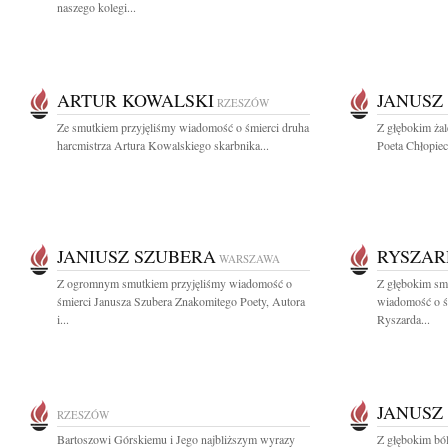
naszego kolegi...
ARTUR KOWALSKI
JANUSZ
RZESZÓW
Ze smutkiem przyjęliśmy wiadomość o śmierci druha
Z głębokim ża
harcmistrza Artura Kowalskiego skarbnika...
Poeta Chłopiec
JANIUSZ SZUBERA
RYSZAR
WARSZAWA
Z ogromnym smutkiem przyjęliśmy wiadomość o
Z głębokim smu
śmierci Janusza Szubera Znakomitego Poety, Autora
wiadomość o ś
i...
Ryszarda...
JANUSZ
RZESZÓW
Bartoszowi Górskiemu i Jego najbliższym wyrazy
Z głębokim ból