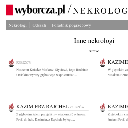
Nekrologi
Odeszli
Poradnik pogrzebowy
Inne nekrologi
KAZIMI
RZESZÓW
Naszemu Koledze Markowi Słysiowi, Jego Rodzinie
W głębokim żal
i Bliskim wyrazy głębokiego współczucia i...
Moskala Bernad
KAZIMIERZ RAJCHEL
KAZIMI
RZESZÓW
Z głębokim żalem przyjęliśmy wiadomość o śmierci
Z głębokim sm
Prof. dr. hab. Kazimierza Rajchela byłego...
śmierci Prof. d