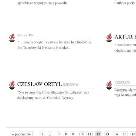
głębokiego współczucia z powodu...
Szubera poety c
RZESZÓW
ARTUR 
" ... można odejść na zawsze by stale być blisko" ks.
Z wielkim smu
Jan Twardowski Naszemu Koledze...
odejściu na wi
CZESŁAW ORTYL
RZESZÓW
RZESZÓW
Łączymy się w
"Nie pytamy Cię Boże, dlaczego Go zabrałeś, lecz
mgr Martą Gube
dziękujemy za to, że Go dałeś" Wyrazy...
« poprzednie
1
...
7
8
9
10
11
12
13
14
15
16