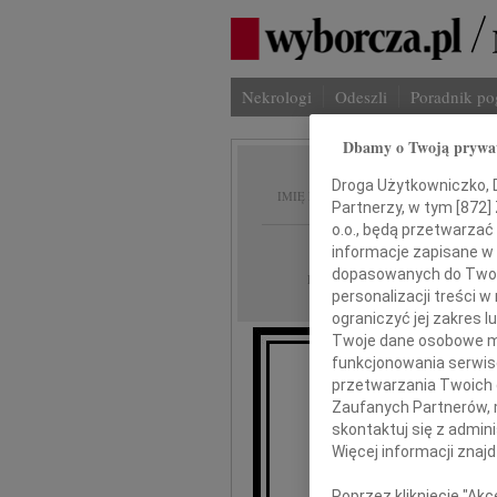
Nekrologi
Odeszli
Poradnik p
Dbamy o Twoją prywa
Janusz
Droga Użytkowniczko, Dr
IMIĘ I NAZWISKO:
Partnerzy, w tym [
872
]
o.o., będą przetwarzać 
Rzeszów
REGION:
informacje zapisane w
dopasowanych do Twoich
06.11.2020
DATA EMISJI:
personalizacji treści 
ograniczyć jej zakres
Twoje dane osobowe mo
funkcjonowania serwisó
przetwarzania Twoich da
Z głęb
Zaufanych Partnerów, 
skontaktuj się z admin
Więcej informacji znaj
Poprzez kliknięcie "Ak