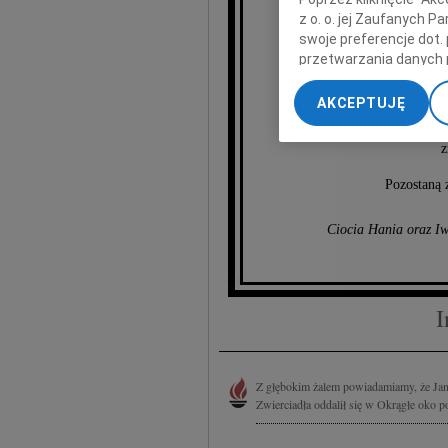
Ja
z o. o. jej Zaufanych 
swoje preferencje dot.
przetwarzania danych 
„Ustawienia zaawansow
głęboko zanurzon
AKCEPTUJĘ
erudyty, wrażl
My, nasi Zaufani Part
który z ni
dokładnych danych geol
z
Przechowywanie informa
treści, badnie odbiorcó
Pozostaną 
Ciocia Hania oraz Iw
I
Z głębokim żalem powiadamiamy, że Jan
Zwierciadła oddalił się w Okrągłe oko 