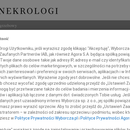
ogrzebowy
tność
Szukaj
 Szuber
ogi Użytkowniku, jeśli wyrazisz zgodę klikając "Akceptuję", Wyborcza sp
Imię i na
 Zaufanych Partnerów IAB, jak również Agora S.A. będąca spółką powi
Twoje dane osobowe takie jak adresy IP, adresy e-mail czy identyfikato
 tych plikach do celów marketingowych, w szczególności na potrzeby 
 zainteresowań i preferencji w swoich serwisach, aplikacjach i w Int
w nich wyświetlanych. Wyrażenie zgody jest dobrowolne. Jeśli nie chce
INNE NE
 lub chcesz wycofać zgodę uprzednio udzieloną przejdź do „Ustawień
Marci
gą być przetwarzane także do celów badania i mierzenia informacji
"Nie 
w i aplikacji lub łączone z danymi dot. świadczonych Tobie usług. Jeś
03.0
nych jest uzasadniony interes Wyborcza sp. z o.o., jej spółki powiąza
okim bólem przyjęliśmy odejście
Panu 
masz prawo wyrazić sprzeciw. Aby to zrobić przejdź do „Ustawień Z
Karol
istratorem – w zależności od zakresu sprzeciwu i podmiotu, wobec któ
Z ogr
dziesz w
Polityce Prywatności Wyborcza.pl
i
Polityce Prywatności Agor
12.0
Pani 
ceptuję" wyrażasz zgodę na zainstalowanie i przechowywanie plików t