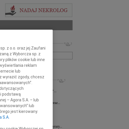
 nekrologów i wspomnień
. z o.o. oraz jej Zaufani
zwisko lub numer ogłoszenia:
ązaną z Wyborcza sp. z
ry plików cookie lub inne
wyświetlania reklam
+ szukanie zaawansowane
ernecie lub
sz wyrazić zgody, chcesz
KROLOGI
 Zaawansowanych”.
n Piotr Czarnota
17.07.2026
Rzeszów
 dotyczących
umiera ten, kto trwa w pamięci żywych"...
li podstawą
7.2026
Rzeszów
nej – Agora S.A. – lub
Dyrektorowi Jerzemu Guniewskiemu oraz...
aawansowanych” lub
 Drozd
17.06.2026
Rzeszów
rego jest kierowany.
omnym smutkiem i niedowierzaniem...
a S.A.
6.2026
Rzeszów
Dr n. med. Mai Ptasiewicz składamy wyrazy...
ypu cookie Wyborczej sp.