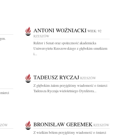
ANTONI WOŹNIACKI
WIEK: 92
RZESZÓW
gen.
Rektor i Senat oraz społeczność akademicka
Uniwersytetu Rzeszowskiego z głębokim smutkiem
i...
TADEUSZ RYCZAJ
RZESZÓW
Z głębokim żalem przyjęliśmy wiadomość o śmierci
Tadeusza Ryczaja wieloletniego Dyrektora...
mierci
BRONISŁAW GEREMEK
SZÓW
RZESZÓW
Z wielkim bólem przyjęliśmy wiadomość o śmierci