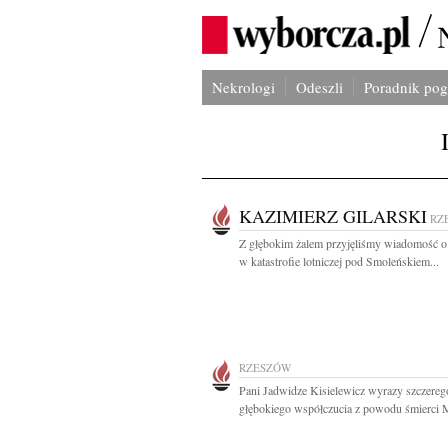
Nekrologi
Odeszli
Poradnik po
KAZIMIERZ GILARSKI
RZ
Z głębokim żalem przyjęliśmy wiadomość o
w katastrofie lotniczej pod Smoleńskiem...
RZESZÓW
Pani Jadwidze Kisielewicz wyrazy szczereg
głębokiego współczucia z powodu śmierci M