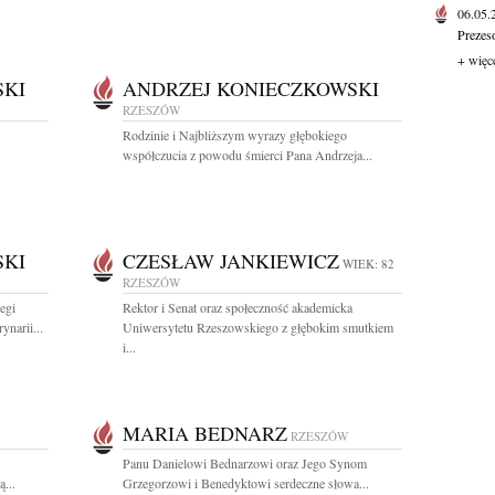
06.05
Prezes
+ więc
SKI
ANDRZEJ KONIECZKOWSKI
RZESZÓW
Rodzinie i Najbliższym wyrazy głębokiego
współczucia z powodu śmierci Pana Andrzeja...
SKI
CZESŁAW JANKIEWICZ
WIEK: 82
RZESZÓW
egi
Rektor i Senat oraz społeczność akademicka
narii...
Uniwersytetu Rzeszowskiego z głębokim smutkiem
i...
MARIA BEDNARZ
RZESZÓW
Panu Danielowi Bednarzowi oraz Jego Synom
...
Grzegorzowi i Benedyktowi serdeczne słowa...