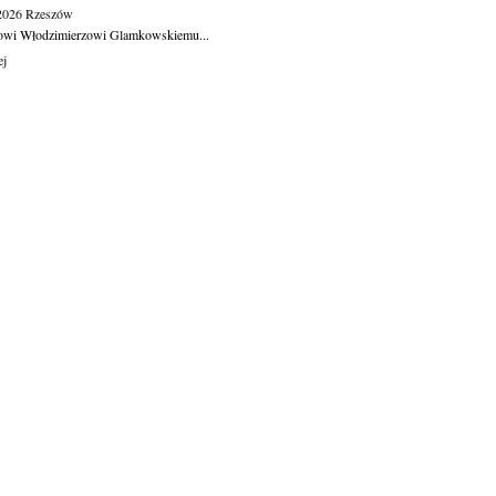
.2026
Rzeszów
owi Włodzimierzowi Glamkowskiemu...
ej