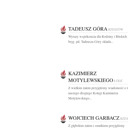
TADEUSZ GÓRA
RZESZÓW
Wyrazy współczucia dla Rodziny i Bliskich 
bryg. pil. Tadeusza Góry składa...
KAZIMIERZ
MOTYLEWSKIEGO
ŁÓDŹ
Z wielkim żalem przyjęliśmy wiadomość o ś
naszego drogiego Kolegi Kazimierza
Motylewskiego...
WOJCIECH GARBACZ
RZE
Z głębokim żalem i smutkiem przyjęliśmy