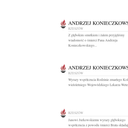
ANDRZEJ KONIECZKOW
RZESZÓW
Z głębokim smutkiem i żalem przyjęliśmy
wiadomość o śmierci Pana Andrzeja
Konieczkowskiego...
ANDRZEJ KONIECZKOW
RZESZÓW
Wyrazy współczucia Rodzinie zmarłego Kol
wieloletniego Wojewódzkiego Lekarza Wetery
RZESZÓW
Janowi Jurkowskiemu wyrazy głębokiego
współczucia z powodu śmierci Brata składają