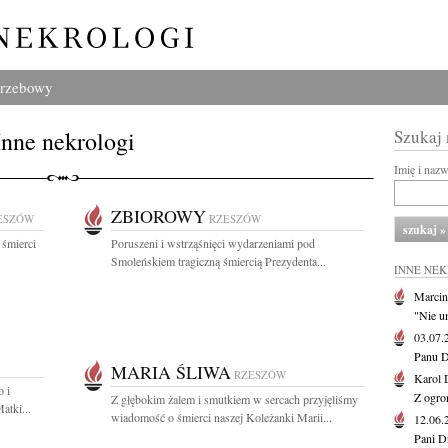
grzebowy
Inne nekrologi
Szukaj
Imię i naz
ZBIOROWY
ESZÓW
RZESZÓW
 śmierci
Poruszeni i wstrząśnięci wydarzeniami pod
Smoleńskiem tragiczną śmiercią Prezydenta...
INNE NE
Marcin
"Nie u
03.07
Panu D
MARIA ŚLIWA
RZESZÓW
Karol 
o i
Z ogro
Z głębokim żalem i smutkiem w sercach przyjęliśmy
atki...
wiadomość o śmierci naszej Koleżanki Marii...
12.06
Pani D