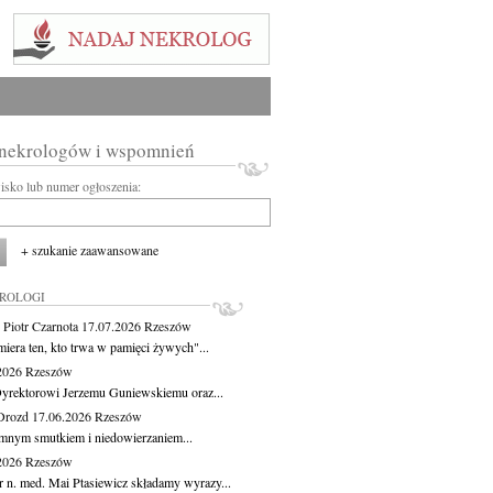
 nekrologów i wspomnień
wisko lub numer ogłoszenia:
+ szukanie zaawansowane
KROLOGI
 Piotr Czarnota
17.07.2026
Rzeszów
miera ten, kto trwa w pamięci żywych"...
.2026
Rzeszów
yrektorowi Jerzemu Guniewskiemu oraz...
Drozd
17.06.2026
Rzeszów
mnym smutkiem i niedowierzaniem...
.2026
Rzeszów
r n. med. Mai Ptasiewicz składamy wyrazy...