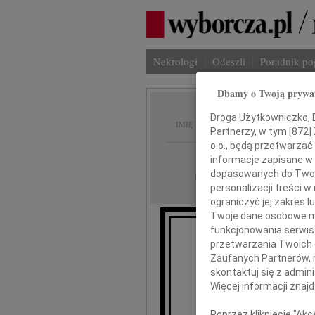
Nekrologi
Odeszli
Poradnik p
Dbamy o Twoją prywa
Ryszar
Droga Użytkowniczko, Dr
IMIĘ I NAZWISKO:
Partnerzy, w tym [
872
]
o.o., będą przetwarzać 
Rzeszów
REGION:
informacje zapisane w
dopasowanych do Twoich
06.11.2020
DATA EMISJI:
personalizacji treści 
ograniczyć jej zakres
Twoje dane osobowe mo
funkcjonowania serwisó
Z głębokim smutkie
przetwarzania Twoich da
Zaufanych Partnerów, 
skontaktuj się z admin
Więcej informacji znaj
Poprzez kliknięcie "Ak