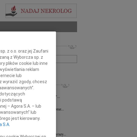
 nekrologów i wspomnień
. z o.o. oraz jej Zaufani
zwisko lub numer ogłoszenia:
ązaną z Wyborcza sp. z
ry plików cookie lub inne
wyświetlania reklam
+ szukanie zaawansowane
ernecie lub
sz wyrazić zgody, chcesz
KROLOGI
 Zaawansowanych”.
n Piotr Czarnota
17.07.2026
Rzeszów
 dotyczących
umiera ten, kto trwa w pamięci żywych"...
li podstawą
7.2026
Rzeszów
nej – Agora S.A. – lub
Dyrektorowi Jerzemu Guniewskiemu oraz...
aawansowanych” lub
 Drozd
17.06.2026
Rzeszów
rego jest kierowany.
omnym smutkiem i niedowierzaniem...
a S.A.
6.2026
Rzeszów
Dr n. med. Mai Ptasiewicz składamy wyrazy...
ypu cookie Wyborczej sp.