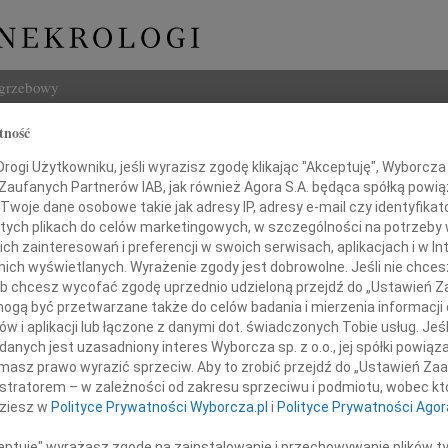
ogrzebowy
tność
Szukaj
d Górski
ogi Użytkowniku, jeśli wyrazisz zgodę klikając "Akceptuję", Wyborcza sp
Imię i na
 Zaufanych Partnerów IAB, jak również Agora S.A. będąca spółką powi
Twoje dane osobowe takie jak adresy IP, adresy e-mail czy identyfikato
 tych plikach do celów marketingowych, w szczególności na potrzeby 
 zainteresowań i preferencji w swoich serwisach, aplikacjach i w Int
w nich wyświetlanych. Wyrażenie zgody jest dobrowolne. Jeśli nie chce
INNE NE
 lub chcesz wycofać zgodę uprzednio udzieloną przejdź do „Ustawień
Marci
gą być przetwarzane także do celów badania i mierzenia informacji
"Nie 
w i aplikacji lub łączone z danymi dot. świadczonych Tobie usług. Jeś
03.0
m i żalem przyjęliśmy wiadomość o śmierci
nych jest uzasadniony interes Wyborcza sp. z o.o., jej spółki powiąza
Panu 
masz prawo wyrazić sprzeciw. Aby to zrobić przejdź do „Ustawień Z
Karol
istratorem – w zależności od zakresu sprzeciwu i podmiotu, wobec któ
Z ogr
Ojca
dziesz w
Polityce Prywatności Wyborcza.pl
i
Polityce Prywatności Agor
12.0
Pani 
ceptuję" wyrażasz zgodę na zainstalowanie i przechowywanie plików t