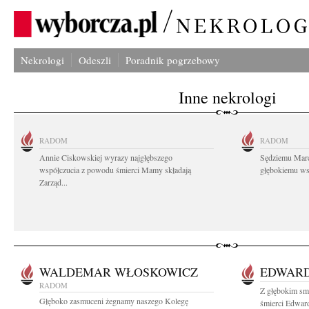
Nekrologi
Odeszli
Poradnik pogrzebowy
Inne nekrologi
RADOM
RADOM
Annie Ciskowskiej wyrazy najgłębszego
Sędziemu Mar
współczucia z powodu śmierci Mamy składają
głębokiemu wsp
Zarząd...
WALDEMAR WŁOSKOWICZ
EDWARD
RADOM
Z głębokim sm
Głęboko zasmuceni żegnamy naszego Kolegę
śmierci Edward