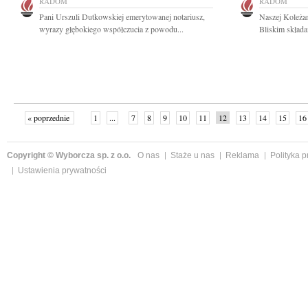
RADOM
RADOM
Pani Urszuli Dutkowskiej emerytowanej notariusz,
Naszej Koleżan
wyrazy głębokiego współczucia z powodu...
Bliskim składa
« poprzednie
1
...
7
8
9
10
11
12
13
14
15
16
Copyright © Wyborcza sp. z o.o.
O nas
Staże u nas
Reklama
Polityka 
Ustawienia prywatności