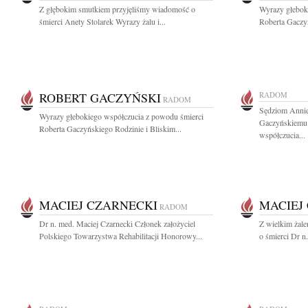
Z głębokim smutkiem przyjęliśmy wiadomość o
Wyrazy głebok
śmierci Anety Stolarek Wyrazy żalu i...
Roberta Gaczyń
ROBERT GACZYŃSKI
RADOM
RADOM
Sędziom Annie
Wyrazy głebokiego współczucia z powodu śmierci
Gaczyńskiemu 
Roberta Gaczyńskiego Rodzinie i Bliskim...
współczucia...
MACIEJ CZARNECKI
MACIEJ
RADOM
Dr n. med. Maciej Czarnecki Członek założyciel
Z wielkim żal
Polskiego Towarzystwa Rehabilitacji Honorowy...
o śmierci Dr n