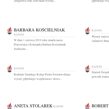
Zbigniewa Orła Adwokata wyrazy...
głębokiego wsp
BARBARA KOŚCIELNIAK
RADOM
RADOM
Wyrazy najszc
W dniu 1 czerwca 2019 roku zmarła nasza
Adamowi Banas
Pracownica i Koleżanka Barbara Kościelniak
Serdeczne...
RADOM
RADOM
Marioli Święck
Rodzinie Zmarłego Kolegi Piotra Świeżewskiego
powodu śmierci
wyrazy głębokiego współczucia i słowa...
ANETA STOLAREK
ROBERT
RADOM