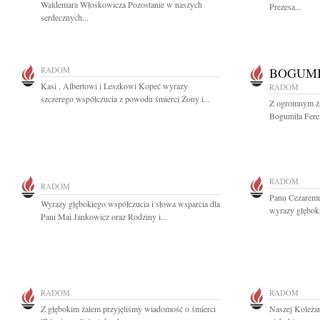
Waldemara Włoskowicza Pozostanie w naszych
Prezesa...
serdecznych...
RADOM
BOGUMI
Kasi , Albertowi i Leszkowi Kopeć wyrazy
RADOM
szczerego współczucia z powodu śmierci Żony i...
Z ogromnym ża
Bogumiła Fere
RADOM
RADOM
Panu Cezarem
Wyrazy głębokiego współczucia i słowa wsparcia dla
wyrazy głębok
Pani Mai Jankowicz oraz Rodziny i...
RADOM
RADOM
Z głębokim żalem przyjęliśmy wiadomość o śmierci
Naszej Koleża