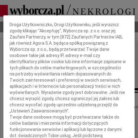
Dbamy o Twoją prywatność
Droga Użytkowniczko, Drogi Użytkowniku, jeśli wyrazisz
Nekrologi
Odeszli
Poradnik pogrzebowy
zgodę klikając "Akceptuję", Wyborcza sp. z o.o. oraz jej
Zaufani Partnerzy, w tym [
872
] Zaufanych Partnerów IAB,
jak również Agora S.A. będąca spółką powiązaną z
Wyborcza sp. z o.o., będą przetwarzać Twoje dane
IMIĘ I NAZWISKO:
osobowe takie jak adresy IP, adresy e-mail czy
identyfikatory plików cookie lub inne informacje zapisane w
Radom
REGION:
tych plikach do celów marketingowych, w szczególności
05.07.2019
na potrzeby wyświetlania reklam dopasowanych do
DATA EMISJI:
Twoich zainteresowań i preferencji w swoich serwisach,
aplikacjach i w Internecie lub personalizacji treści w nich
wyświetlanych. Wyrażenie zgody jest dobrowolne. Jeśli nie
chcesz wyrazić zgody, chcesz ograniczyć jej zakres lub
chcesz wycofać zgodę uprzednio udzieloną przejdź do
Wyrazy głębokiego współczucia i słowa wsparcia d
„Ustawień Zaawansowanych”.
Twoje dane osobowe mogą być przetwarzane także do
Pani
celów badania i mierzenia informacji dotyczących
funkcjonowania serwisów i aplikacji lub łączone z danymi
Mai Jankowicz
dot. świadczonych Tobie usług. Jeśli podstawą