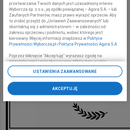
przetwarzania Twoich danych jest uzasadniony interes
Wyborcza sp. z o.o., jej spółki powiązanej – Agora S.A. – lub
oraz
Zaufanych Partnerów, masz prawo wyrazić sprzeciw. Aby
to zrobić przejdź do „Ustawień Zaawansowanych” lub
Rodziny i Bliskich
skontaktuj się z administratorem – w zależności od
zakresu sprzeciwu i podmiotu, wobec którego jest
kierowany. Więcej informacji znajdziesz w
Polityce
z powodu śmierci
Prywatności Wyborcza.pl
i
Polityce Prywatności Agora S.A.
Poprzez kliknięcie "Akceptuję" wyrażasz zgodę na
Taty
zainstalowanie i przechowywanie plików typu cookie
Wyborczej sp. z o. o. jej Zaufanych Partnerów i Agora S.A.
USTAWIENIA ZAAWANSOWANE
na Twoim urządzeniu końcowym. Możesz też w każdej
składają
chwili zmienić swoje preferencje dot. plików cookie,
ponownie wywołując narzędzie do zarządzania Twoimi
AKCEPTUJĘ
preferencjami dot. przetwarzania danych poprzez
Zarząd oraz pracownicy firmy AdiFeed
odnośnik „Ustawienia prywatności” w stopce serwisu i
przechodząc do sekcji „Ustawienia zaawansowane”.
Zmiana ustawień plików cookie możliwa jest także za
pomocą ustawień przeglądarki.
My, nasi Zaufani Partnerzy i Agora S.A. możemy