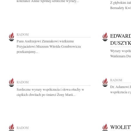
koleżance Annie Spólnej serdeczne wyrazy...
Z głębokim ża
Bernadety Kwie
RADOM
EDWAR
Panu Andrzejowi Zimniakowi wielkiemu
DUSZY
Przyjacielowi Muzeum Witolda Gombrowicza
Wyrazy współc
przekazujemy...
Waldemara Dusz
RADOM
RADOM
Dr. Adamowi 
Serdeczne wyrazy współczucia i słowa otuchy w
współczucia z 
ciężkich chwilach po śmierci Żony Marii...
WIOLET
RADOM