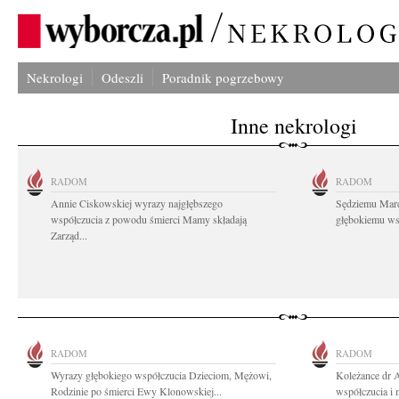
Nekrologi
Odeszli
Poradnik pogrzebowy
Inne nekrologi
RADOM
RADOM
Annie Ciskowskiej wyrazy najgłębszego
Sędziemu Mar
współczucia z powodu śmierci Mamy składają
głębokiemu wsp
Zarząd...
RADOM
RADOM
Wyrazy głębokiego współczucia Dzieciom, Mężowi,
Koleżance dr 
Rodzinie po śmierci Ewy Klonowskiej...
współczucia i 