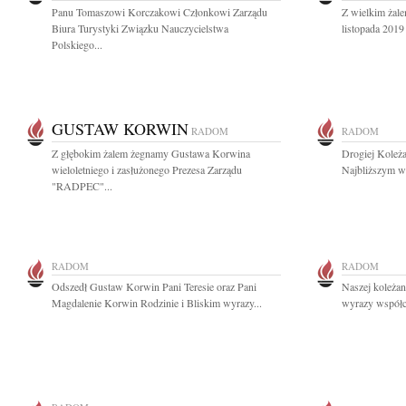
Panu Tomaszowi Korczakowi Członkowi Zarządu
Z wielkim żal
Biura Turystyki Związku Nauczycielstwa
listopada 2019 
Polskiego...
GUSTAW KORWIN
RADOM
RADOM
Z głębokim żalem żegnamy Gustawa Korwina
Drogiej Koleża
wieloletniego i zasłużonego Prezesa Zarządu
Najbliższym wy
"RADPEC"...
RADOM
RADOM
Odszedł Gustaw Korwin Pani Teresie oraz Pani
Naszej koleża
Magdalenie Korwin Rodzinie i Bliskim wyrazy...
wyrazy współcz