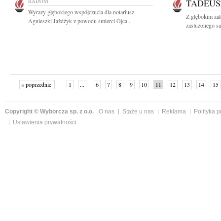
RADOM
TADEUS
Wyrazy głębokiego współczucia dla notariusz
Z głębokim ża
Agnieszki Jażdżyk z powodu śmierci Ojca...
zasłużonego s
« poprzednie
1
...
6
7
8
9
10
11
12
13
14
15
Copyright © Wyborcza sp. z o.o.
O nas
Staże u nas
Reklama
Polityka 
Ustawienia prywatności