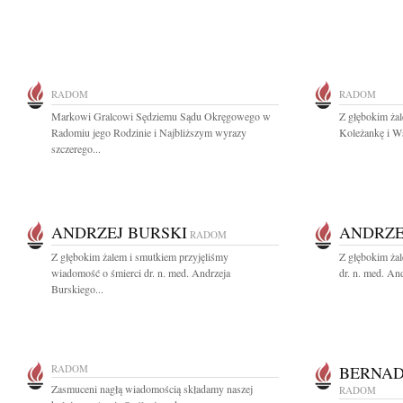
RADOM
RADOM
Markowi Gralcowi Sędziemu Sądu Okręgowego w
Z głębokim ż
Radomiu jego Rodzinie i Najbliższym wyrazy
Koleżankę i Ws
szczerego...
ANDRZEJ BURSKI
ANDRZE
RADOM
Z głębokim żalem i smutkiem przyjęliśmy
Z głębokim ża
wiadomość o śmierci dr. n. med. Andrzeja
dr. n. med. An
Burskiego...
RADOM
BERNAD
Zasmuceni nagłą wiadomością składamy naszej
RADOM