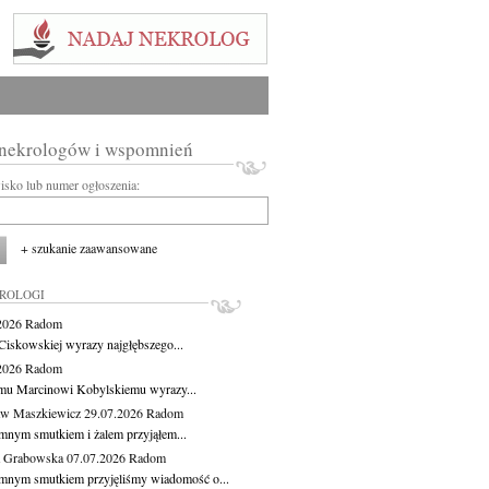
 nekrologów i wspomnień
wisko lub numer ogłoszenia:
+ szukanie zaawansowane
KROLOGI
.2026
Radom
Ciskowskiej wyrazy najgłębszego...
.2026
Radom
mu Marcinowi Kobylskiemu wyrazy...
aw Maszkiewicz
29.07.2026
Radom
mnym smutkiem i żalem przyjąłem...
a Grabowska
07.07.2026
Radom
mnym smutkiem przyjęliśmy wiadomość o...