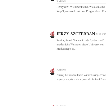
RADOM
Henrykowi Wiśniewskiemu, wieloletniemu
Współpracownikowi oraz Przyjacielowi Rod
JERZY SZCZERBAŃ
BIAŁYS
Rektor, Senat, Studenci i cała Społeczność
akademicka Warszawskiego Uniwersytetu
Medycznego są...
RADOM
Naszej Koleżance Ewie Witkowskiej serdec
wyrazy współczucia z powodu śmierci Babci