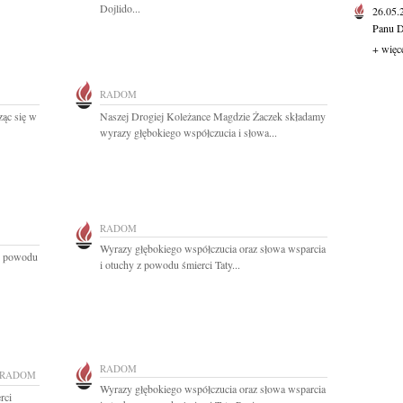
Dojlido...
26.05
Panu D
+ więc
RADOM
ząc się w
Naszej Drogiej Koleżance Magdzie Żaczek składamy
wyrazy głębokiego współczucia i słowa...
RADOM
Wyrazy głębokiego współczucia oraz słowa wsparcia
z powodu
i otuchy z powodu śmierci Taty...
RADOM
RADOM
Wyrazy głębokiego współczucia oraz słowa wsparcia
rci