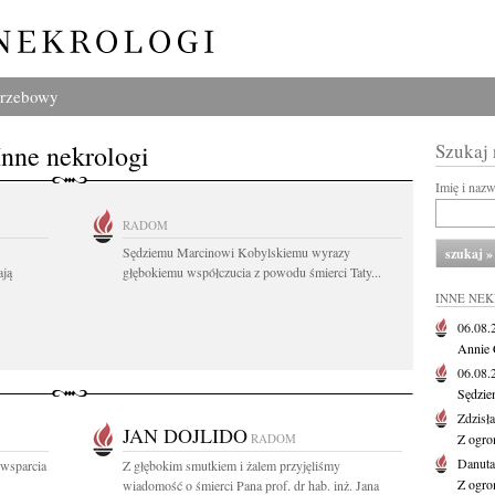
grzebowy
Inne nekrologi
Szukaj
Imię i naz
RADOM
Sędziemu Marcinowi Kobylskiemu wyrazy
ają
głębokiemu współczucia z powodu śmierci Taty...
INNE NE
06.08
Annie 
06.08
Sędzie
Zdzisł
JAN DOJLIDO
RADOM
Z ogro
Danut
 wsparcia
Z głębokim smutkiem i żalem przyjęliśmy
Z ogro
wiadomość o śmierci Pana prof. dr hab. inż. Jana