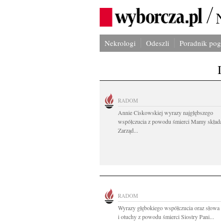
Nekrologi
Odeszli
Poradnik po
RADOM
Annie Ciskowskiej wyrazy najgłębszego
współczucia z powodu śmierci Mamy skład
Zarząd...
RADOM
Wyrazy głębokiego współczucia oraz słowa
i otuchy z powodu śmierci Siostry Pani...