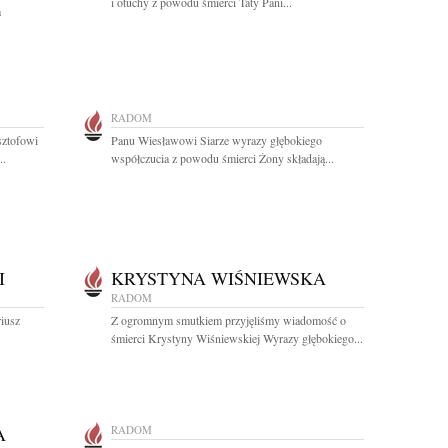
i otuchy z powodu śmierci Taty Pani...
a
RADOM
sztofowi
Panu Wiesławowi Siarze wyrazy głębokiego
..
współczucia z powodu śmierci Żony składają...
I
KRYSTYNA WIŚNIEWSKA
RADOM
riusz
Z ogromnym smutkiem przyjęliśmy wiadomość o
śmierci Krystyny Wiśniewskiej Wyrazy głębokiego...
A
RADOM