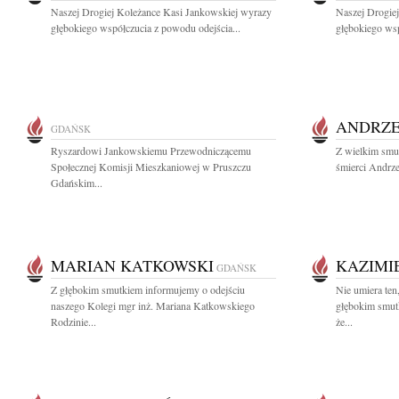
Naszej Drogiej Koleżance Kasi Jankowskiej wyrazy
Naszej Drogie
głębokiego współczucia z powodu odejścia...
głębokiego wsp
ANDRZE
GDAŃSK
Ryszardowi Jankowskiemu Przewodniczącemu
Z wielkim smu
Społecznej Komisji Mieszkaniowej w Pruszczu
śmierci Andrze
Gdańskim...
MARIAN KATKOWSKI
KAZIMI
GDAŃSK
Z głębokim smutkiem informujemy o odejściu
Nie umiera ten
naszego Kolegi mgr inż. Mariana Katkowskiego
głębokim smut
Rodzinie...
że...