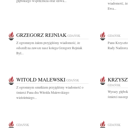
głębokiego współczucia oraz słowa...
wiadomość, że 
Ewa...
GRZEGORZ REJNIAK
GDAŃSK
GDAŃSK
Z ogromnym żalem przyjęliśmy wiadomość, że
Panu Krzyszt
odszedł na zawsze nasz kolega Grzegorz Rejniak
Rady Nadzorcz
Był...
WITOLD MALEWSKI
KRZYSZ
GDAŃSK
GDAŃSK
Z ogromnym smutkiem przyjęliśmy wiadomość o
Wyrazy głębok
śmierci Pana dra Witolda Malewskiego
śmierci naszeg
wieloletniego...
GDAŃSK
GDAŃSK