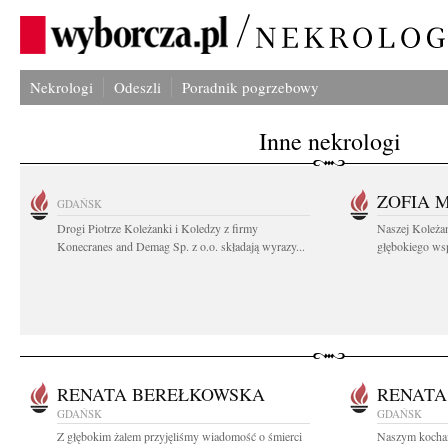
Nekrologi
Odeszli
Poradnik pogrzebowy
Inne nekrologi
ZOFIA 
GDAŃSK
Drogi Piotrze Koleżanki i Koledzy z firmy
Naszej Koleża
Konecranes and Demag Sp. z o.o. składają wyrazy...
głębokiego wspó
RENATA BEREŁKOWSKA
RENATA
GDAŃSK
GDAŃSK
Z głębokim żalem przyjęliśmy wiadomość o śmierci
Naszym kocha