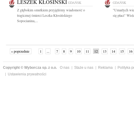
LESZEK KŁOSIŃSKI
GDAŃSK
GDAŃSK
Z głębokim smutkiem przyjęliśmy wiadomość o
"Umarłych wie
tragicznej śmierci Leszka Kłosińskiego
się płaci" Wis
Sopocianina,...
« poprzednie
1
...
7
8
9
10
11
12
13
14
15
16
Copyright © Wyborcza sp. z o.o.
O nas
Staże u nas
Reklama
Polityka 
Ustawienia prywatności