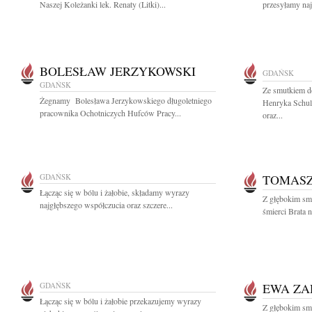
Naszej Koleżanki lek. Renaty (Litki)...
przesyłamy najc
BOLESŁAW JERZYKOWSKI
GDAŃSK
GDAŃSK
Ze smutkiem do
Żegnamy Bolesława Jerzykowskiego długoletniego
Henryka Schulz
pracownika Ochotniczych Hufców Pracy...
oraz...
GDAŃSK
TOMAS
Łącząc się w bólu i żałobie, składamy wyrazy
Z głębokim sm
najgłębszego współczucia oraz szczere...
śmierci Brata 
GDAŃSK
EWA Z
Łącząc się w bólu i żałobie przekazujemy wyrazy
Z głębokim smu