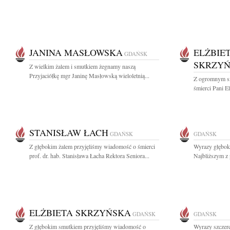
JANINA MASŁOWSKA
ELŻBIE
GDAŃSK
SKRZY
Z wielkim żalem i smutkiem żegnamy naszą
Przyjaciółkę mgr Janinę Masłowską wieloletnią...
Z ogromnym s
śmierci Pani El
STANISŁAW ŁACH
GDAŃSK
GDAŃSK
Z głębokim żalem przyjęliśmy wiadomość o śmierci
Wyrazy głęboki
prof. dr. hab. Stanisława Łacha Rektora Seniora...
Najbliższym z 
ELŻBIETA SKRZYŃSKA
GDAŃSK
GDAŃSK
Z głębokim smutkiem przyjęliśmy wiadomość o
Wyrazy szczere