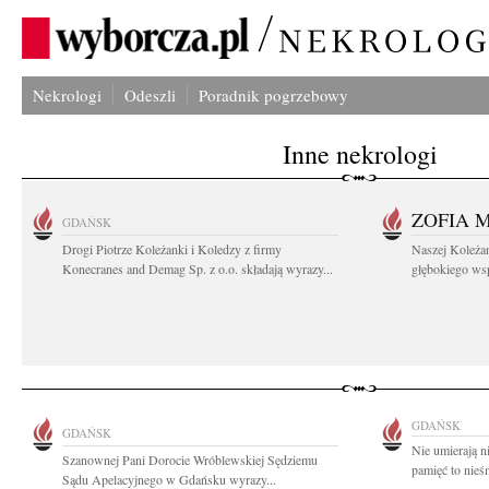
Nekrologi
Odeszli
Poradnik pogrzebowy
Inne nekrologi
ZOFIA 
GDAŃSK
Drogi Piotrze Koleżanki i Koledzy z firmy
Naszej Koleża
Konecranes and Demag Sp. z o.o. składają wyrazy...
głębokiego wspó
GDAŃSK
GDAŃSK
Nie umierają n
Szanownej Pani Dorocie Wróblewskiej Sędziemu
pamięć to nieś
Sądu Apelacyjnego w Gdańsku wyrazy...