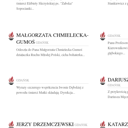
śmierci Elżbiety Skrzyńskiej ps. "Żabska"
Stankiewicz z 
Sopocianki...
MAŁGORZATA CHMIELECKA-
GDAŃSK
GUMOŚ
GDAŃSK
Panu Profesor
Kierownikowi 
Odeszła do Pana Małgorzata Chmielecka Gumoś
głębokiego...
działaczka Ruchu Młodej Polski, cicha bohaterka...
DARIUS
GDAŃSK
GDAŃSK
Wyrazy szczerego współczucia Iwonie Dębskiej z
Z przykrością 
powodu śmierci Matki składają: Dyrekcja...
Dariusza Męczy
JERZY DRZEMCZEWSKI
KATARZ
GDAŃSK