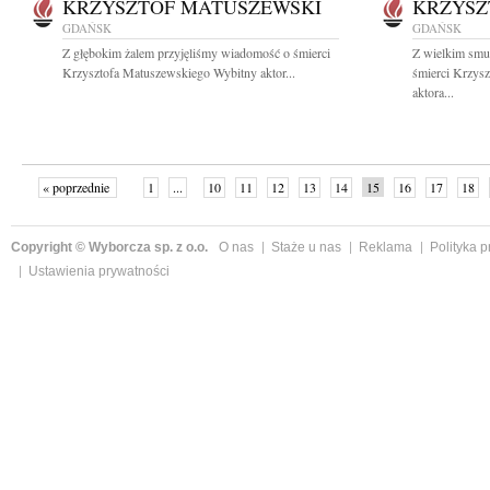
KRZYSZTOF MATUSZEWSKI
KRZYSZ
GDAŃSK
GDAŃSK
Z głębokim żalem przyjęliśmy wiadomość o śmierci
Z wielkim smu
Krzysztofa Matuszewskiego Wybitny aktor...
śmierci Krzys
aktora...
« poprzednie
1
...
10
11
12
13
14
15
16
17
18
»
Copyright © Wyborcza sp. z o.o.
O nas
Staże u nas
Reklama
Polityka 
Ustawienia prywatności