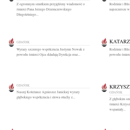
Z ogromnym smutkiem przyjęliśmy wiadomość o
Rodzinie i Bl
śmierci Pana Jerzego Drzemczewskiego
najszczersze w
Długoletniego...
KATARZ
GDAŃSK
Wyrazy szczerego współczucia Justynie Nowak z
Rodzinie i Bli
powodu śmierci Ojca składają Dyrekcja oraz...
powodu śmierc
GDAŃSK
KRZYSZ
Naszej Koleżance Agnieszce Janickiej wyrazy
GDAŃSK
głębokiego współczucia i słowa otuchy z...
Z głębokim sm
śmierci Krzys
wspaniały...