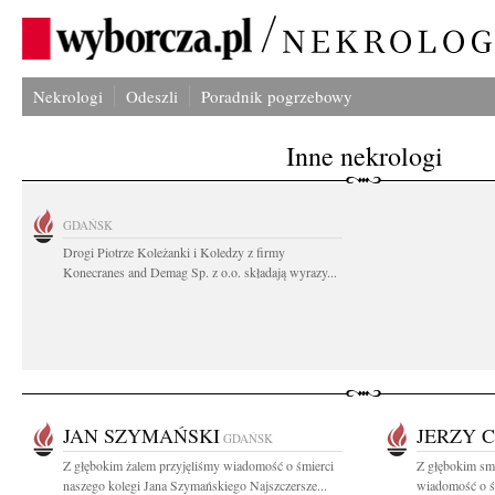
Nekrologi
Odeszli
Poradnik pogrzebowy
Inne nekrologi
GDAŃSK
Drogi Piotrze Koleżanki i Koledzy z firmy
Konecranes and Demag Sp. z o.o. składają wyrazy...
JAN SZYMAŃSKI
JERZY 
GDAŃSK
Z głębokim żalem przyjęliśmy wiadomość o śmierci
Z głębokim smu
naszego kolegi Jana Szymańskiego Najszczersze...
wiadomość o ś