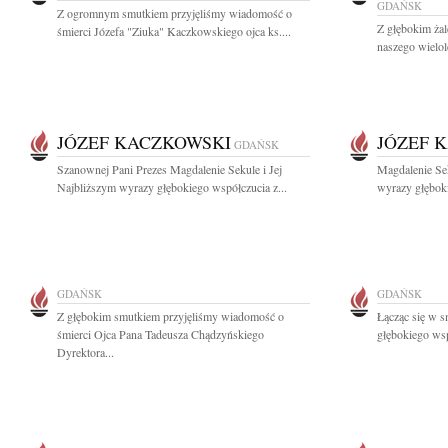
GDAŃSK
Z ogromnym smutkiem przyjęliśmy wiadomość o
Z głębokim ża
śmierci Józefa "Ziuka" Kaczkowskiego ojca ks....
naszego wielol
JÓZEF KACZKOWSKI
JÓZEF 
GDAŃSK
Szanownej Pani Prezes Magdalenie Sekule i Jej
Magdalenie Se
Najbliższym wyrazy głębokiego współczucia z...
wyrazy głęboki
GDAŃSK
GDAŃSK
Z głębokim smutkiem przyjęliśmy wiadomość o
Łącząc się w s
śmierci Ojca Pana Tadeusza Chądzyńskiego
głębokiego wsp
Dyrektora...