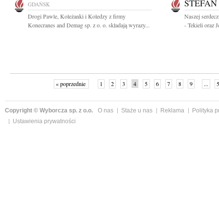
STEFAN
GDAŃSK
Drogi Pawle, Koleżanki i Koledzy z firmy
Naszej serdecz
Konecranes and Demag sp. z o. o. składają wyrazy...
- Tekieli oraz 
« poprzednie
1
2
3
4
5
6
7
8
9
...
Copyright © Wyborcza sp. z o.o.
O nas
Staże u nas
Reklama
Polityka 
Ustawienia prywatności