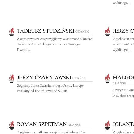
wybitnego...
TADEUSZ STUDZIŃSKI
JERZY 
GDAŃSK
Z ogromnym żalem przyjęliśmy wiadomość o śmierci
Z głębokim smu
Tadeusza Studzińskiego burmistrza Nowego
wiadomość o ś
Dworu...
wybitnego...
JERZY CZARNIAWSKI
MAŁGOR
GDAŃSK
GDAŃSK
Żegnamy Jurka Czarniawskiego Jurka, którego
Grażynie Koni
znaliśmy od liceum, czyli od 57 lat!...
oraz słowa wsp
ROMAN SZPETMAN
JOLANT
GDAŃSK
Z głębokim smutkiem przyjęliśmy wiadomość o
Z głębokim sm