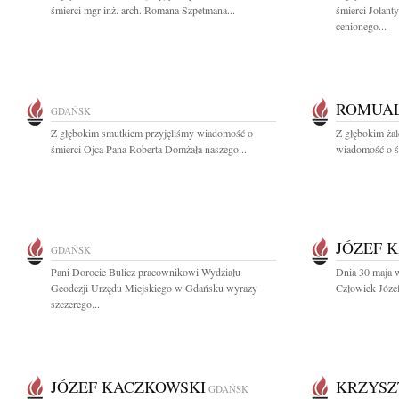
śmierci mgr inż. arch. Romana Szpetmana...
śmierci Jolant
cenionego...
ROMUAL
GDAŃSK
Z głębokim smutkiem przyjęliśmy wiadomość o
Z głębokim żal
śmierci Ojca Pana Roberta Domżała naszego...
wiadomość o ś
JÓZEF 
GDAŃSK
Pani Dorocie Bulicz pracownikowi Wydziału
Dnia 30 maja 
Geodezji Urzędu Miejskiego w Gdańsku wyrazy
Człowiek Józef
szczerego...
JÓZEF KACZKOWSKI
KRZYSZ
GDAŃSK