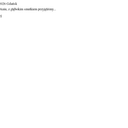
.2026
Gdańsk
Aniu, z głębokim smutkiem przyjęliśmy...
ej