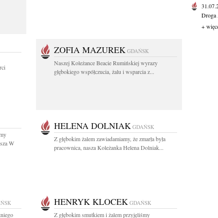
31.07
Droga 
+ więc
ZOFIA MAZUREK
GDAŃSK
Naszej Koleżance Beacie Rumińskiej wyrazy
ci
głębokiego współczucia, żalu i wsparcia z...
HELENA DOLNIAK
GDAŃSK
śmy
Z głębokim żalem zawiadamiamy, że zmarła była
usza W
pracownica, nasza Koleżanka Helena Dolniak...
HENRYK KLOCEK
AŃSK
GDAŃSK
tniego
Z głębokim smutkiem i żalem przyjęliśmy