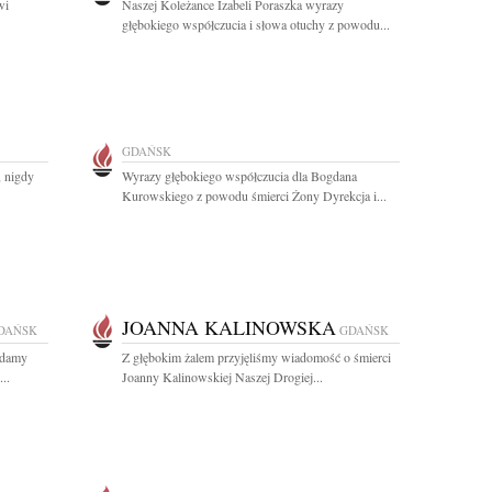
wi
Naszej Koleżance Izabeli Poraszka wyrazy
głębokiego współczucia i słowa otuchy z powodu...
GDAŃSK
, nigdy
Wyrazy głębokiego współczucia dla Bogdana
Kurowskiego z powodu śmierci Żony Dyrekcja i...
JOANNA KALINOWSKA
DAŃSK
GDAŃSK
ładamy
Z głębokim żalem przyjęliśmy wiadomość o śmierci
..
Joanny Kalinowskiej Naszej Drogiej...