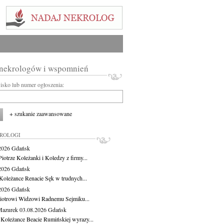
 nekrologów i wspomnień
wisko lub numer ogłoszenia:
+ szukanie zaawansowane
KROLOGI
.2026
Gdańsk
iotrze Koleżanki i Koledzy z firmy...
.2026
Gdańsk
Koleżance Renacie Sęk w trudnych...
.2026
Gdańsk
iotrowi Widzowi Radnemu Sejmiku...
Mazurek
03.08.2026
Gdańsk
 Koleżance Beacie Rumińskiej wyrazy...