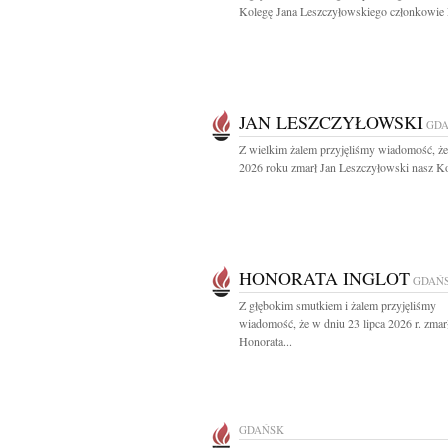
Kolegę Jana Leszczyłowskiego członkowie L
JAN LESZCZYŁOWSKI
GD
Z wielkim żalem przyjęliśmy wiadomość, że
2026 roku zmarł Jan Leszczyłowski nasz Ko
HONORATA INGLOT
GDAŃ
Z głębokim smutkiem i żalem przyjęliśmy
wiadomość, że w dniu 23 lipca 2026 r. zmar
Honorata...
GDAŃSK