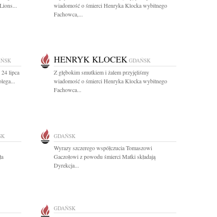
ions...
wiadomość o śmierci Henryka Klocka wybitnego
Fachowca,...
HENRYK KLOCEK
AŃSK
GDAŃSK
 24 lipca
Z głębokim smutkiem i żalem przyjęliśmy
lega...
wiadomość o śmierci Henryka Klocka wybitnego
Fachowca...
SK
GDAŃSK
Wyrazy szczerego współczucia Tomaszowi
ła
Gaczołowi z powodu śmierci Matki składają
Dyrekcja...
GDAŃSK