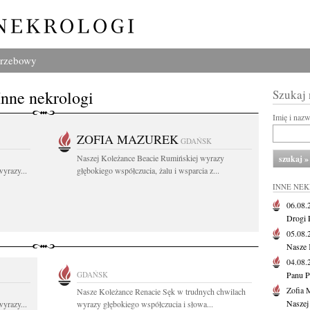
grzebowy
Inne nekrologi
Szukaj
Imię i naz
ZOFIA MAZUREK
GDAŃSK
Naszej Koleżance Beacie Rumińskiej wyrazy
yrazy...
głębokiego współczucia, żalu i wsparcia z...
INNE NE
06.08
Drogi P
05.08
Nasze 
04.08
GDAŃSK
Panu P
Zofia 
Nasze Koleżance Renacie Sęk w trudnych chwilach
Naszej
yrazy...
wyrazy głębokiego współczucia i słowa...