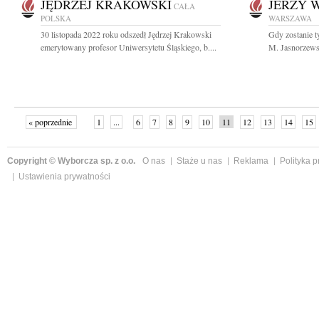
JĘDRZEJ KRAKOWSKI
JERZY W
CAŁA
POLSKA
WARSZAWA
30 listopada 2022 roku odszedł Jędrzej Krakowski
Gdy zostanie ty
emerytowany profesor Uniwersytetu Śląskiego, b....
M. Jasnorzewsk
« poprzednie
1
...
6
7
8
9
10
11
12
13
14
15
Copyright © Wyborcza sp. z o.o.
O nas
Staże u nas
Reklama
Polityka 
Ustawienia prywatności