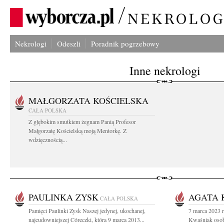
Nekrologi
Odeszli
Poradnik pogrzebowy
Inne nekrologi
MAŁGORZATA KOŚCIELSKA
CAŁA POLSKA
Z głębokim smutkiem żegnam Panią Profesor
Małgorzatę Kościelską moją Mentorkę. Z
wdzięcznością...
PAULINKA ZYSK
AGATA 
CAŁA POLSKA
Pamięci Paulinki Zysk Naszej jedynej, ukochanej,
7 marca 2023 r
najcudowniejszej Córeczki, która 9 marca 2013...
Kwaśniak osoba