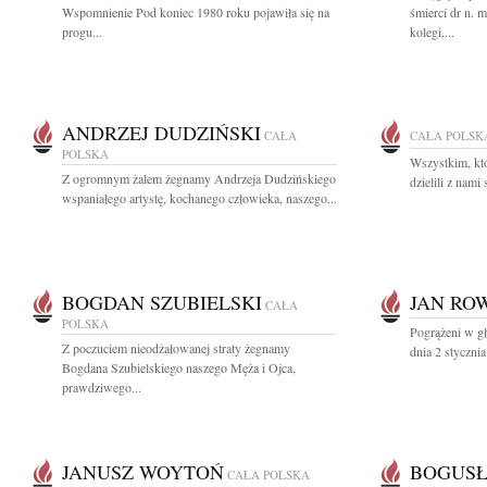
Wspomnienie Pod koniec 1980 roku pojawiła się na
śmierci dr n. 
progu...
kolegi,...
ANDRZEJ DUDZIŃSKI
CAŁA
CAŁA POLSK
POLSKA
Wszystkim, któ
Z ogromnym żalem żegnamy Andrzeja Dudzińskiego
dzielili z nami 
wspaniałego artystę, kochanego człowieka, naszego...
BOGDAN SZUBIELSKI
JAN RO
CAŁA
POLSKA
Pogrążeni w g
Z poczuciem nieodżałowanej straty żegnamy
dnia 2 styczni
Bogdana Szubielskiego naszego Męża i Ojca,
prawdziwego...
JANUSZ WOYTOŃ
BOGUSŁ
CAŁA POLSKA