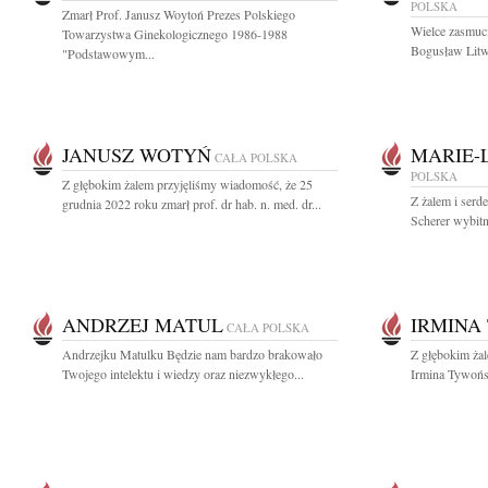
POLSKA
Zmarł Prof. Janusz Woytoń Prezes Polskiego
Wielce zasmuci
Towarzystwa Ginekologicznego 1986-1988
Bogusław Litwi
"Podstawowym...
JANUSZ WOTYŃ
MARIE-
CAŁA POLSKA
POLSKA
Z głębokim żalem przyjęliśmy wiadomość, że 25
Z żalem i serd
grudnia 2022 roku zmarł prof. dr hab. n. med. dr...
Scherer wybitną
ANDRZEJ MATUL
IRMINA
CAŁA POLSKA
Andrzejku Matulku Będzie nam bardzo brakowało
Z głębokim żal
Twojego intelektu i wiedzy oraz niezwykłego...
Irmina Tywońsk