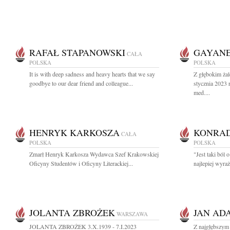
RAFAŁ STAPANOWSKI
GAYANE
CAŁA
POLSKA
POLSKA
It is with deep sadness and heavy hearts that we say
Z głębokim ża
goodbye to our dear friend and colleague...
stycznia 2023 r
med....
HENRYK KARKOSZA
KONRAD
CAŁA
POLSKA
POLSKA
Zmarł Henryk Karkosza Wydawca Szef Krakowskiej
"Jest taki ból
Oficyny Studentów i Oficyny Literackiej...
najlepiej wyraż
JOLANTA ZBROŻEK
JAN AD
WARSZAWA
JOLANTA ZBROŻEK 3.X.1939 - 7.I.2023
Z najgłębszym