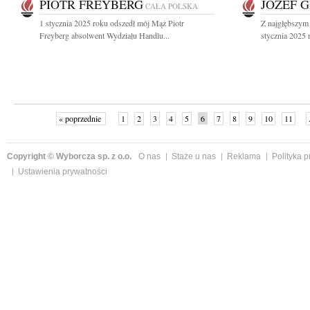
PIOTR FREYBERG
JÓZEF 
CAŁA POLSKA
1 stycznia 2025 roku odszedł mój Mąż Piotr
Z najgłębszym
Freyberg absolwent Wydziału Handlu...
stycznia 2025 
« poprzednie
1
2
3
4
5
6
7
8
9
10
11
Copyright © Wyborcza sp. z o.o.
O nas
Staże u nas
Reklama
Polityka 
Ustawienia prywatności