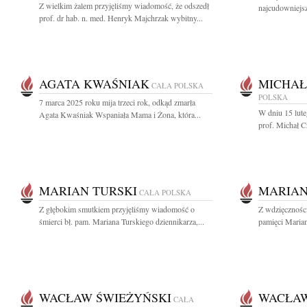
Z wielkim żalem przyjęliśmy wiadomość, że odszedł
najcudowniejsz
prof. dr hab. n. med. Henryk Majchrzak wybitny...
AGATA KWAŚNIAK
MICHAŁ
CAŁA POLSKA
POLSKA
7 marca 2025 roku mija trzeci rok, odkąd zmarła
W dniu 15 lute
Agata Kwaśniak Wspaniała Mama i Żona, która...
prof. Michał Cz
MARIAN TURSKI
MARIAN
CAŁA POLSKA
Z głębokim smutkiem przyjęliśmy wiadomość o
Z wdzięcznośc
śmierci bł. pam. Mariana Turskiego dziennikarza,...
pamięci Marian
WACŁAW ŚWIEŻYŃSKI
WACŁAW
CAŁA