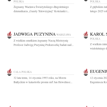
POLSKA
POLSKA
Żegnamy Wacława Świeżyńskiego długoletniego
Z głębokim ża
dziennikarza „Gazety Telewizyjnej" Koleżanki i...
lutego 2025 ro
JADWIGA PUZYNINA
KAROL 
WARSZAWA
POLSKA
Z wielkim smutkiem żegnamy Naszą Mistrzynię
Z wielkim żal
Profesor Jadwigę Puzyninę Prekursorkę badań nad...
wieloletniego d
EUGENI
CAŁA POLSKA
32 lata temu, 14 stycznia 1993 roku, na Morzu
12 stycznia 20
Bałtyckim w katastrofie promu m/f Jan Heweliusz...
Eugeniusza Koz