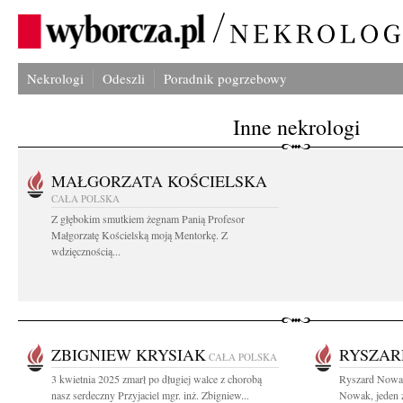
Nekrologi
Odeszli
Poradnik pogrzebowy
Inne nekrologi
MAŁGORZATA KOŚCIELSKA
CAŁA POLSKA
Z głębokim smutkiem żegnam Panią Profesor
Małgorzatę Kościelską moją Mentorkę. Z
wdzięcznością...
ZBIGNIEW KRYSIAK
RYSZAR
CAŁA POLSKA
3 kwietnia 2025 zmarł po długiej walce z chorobą
Ryszard Nowak
nasz serdeczny Przyjaciel mgr. inż. Zbigniew...
Nowak, jeden z