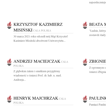
najserdeczniejs
KRZYSZTOF KAZIMIERZ
BEATA 
MISIŃSKI
CAŁA POLSKA
"Ludzie, który
zostawili ślad
30 marca 2021 roku odszedł mój Mąż Krzysztof
Kazimierz Misiński absolwent Uniwersytetu...
ANDRZEJ MACIEJCZAK
ZBIGNI
CAŁA
POLSKA
Z ogromnym s
Z głębokim żalem i smutkiem przyjęliśmy
śmierci Zbigni
wiadomość o śmierci Prof. dr. hab. n. med.
Andrzeja...
HENRYK MAJCHRZAK
PAULIN
CAŁA
POLSKA
Pamięci Paulin