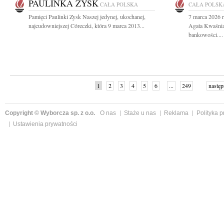
PAULINKA ZYSK
CAŁA POLSKA
CAŁA POLSK
Pamięci Paulinki Zysk Naszej jedynej, ukochanej,
7 marca 2026 r
najcudowniejszej Córeczki, która 9 marca 2013...
Agata Kwaśnia
bankowości....
1
2
3
4
5
6
...
249
następ
Copyright © Wyborcza sp. z o.o.
O nas
Staże u nas
Reklama
Polityka 
Ustawienia prywatności