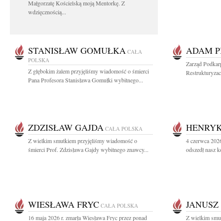
Małgorzatę Kościelską moją Mentorkę. Z
wdzięcznością...
STANISŁAW GOMUŁKA
ADAM P
CAŁA
POLSKA
Zarząd Podkar
Z głębokim żalem przyjęliśmy wiadomość o śmierci
Restrukturyzac
Pana Profesora Stanisława Gomułki wybitnego...
ZDZISŁAW GAJDA
HENRYK
CAŁA POLSKA
Z wielkim smutkiem przyjęliśmy wiadomość o
4 czerwca 2026
śmierci Prof. Zdzisława Gajdy wybitnego znawcy...
odszedł nasz k
WIESŁAWA FRYC
JANUSZ
CAŁA POLSKA
16 maja 2026 r. zmarła Wiesława Fryc przez ponad
Z wielkim smu