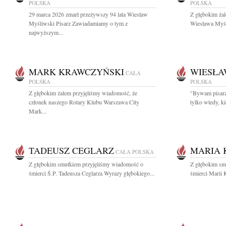
POLSKA
POLSKA
29 marca 2026 zmarł przeżywszy 94 lata Wiesław
Z głębokim ża
Myśliwski Pisarz Zawiadamiamy o tym z
Wiesława Myśli
najwyższym...
MARK KRAWCZYŃSKI
WIESŁA
CAŁA
POLSKA
POLSKA
Z głębokim żalem przyjęliśmy wiadomość, że
"Bywam pisarzem
członek naszego Rotary Klubu Warszawa City
tylko wtedy, k
Mark...
TADEUSZ CEGLARZ
MARIA 
CAŁA POLSKA
Z głębokim smutkiem przyjęliśmy wiadomość o
Z głębokim sm
śmierci Ś.P. Tadeusza Ceglarza Wyrazy głębokiego...
śmierci Marii 