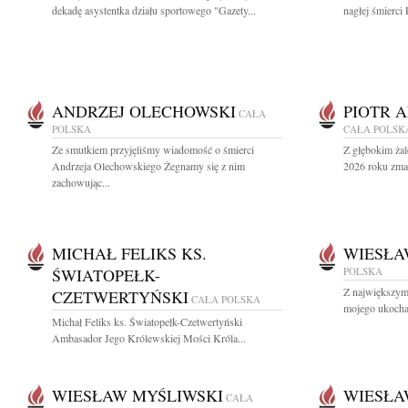
dekadę asystentka działu sportowego "Gazety...
nagłej śmierci 
ANDRZEJ OLECHOWSKI
PIOTR 
CAŁA
POLSKA
CAŁA POLSK
Ze smutkiem przyjęliśmy wiadomość o śmierci
Z głębokim żal
Andrzeja Olechowskiego Żegnamy się z nim
2026 roku zmar
zachowując...
MICHAŁ FELIKS KS.
WIESŁA
ŚWIATOPEŁK-
POLSKA
Z największym
CZETWERTYŃSKI
CAŁA POLSKA
mojego ukocha
Michał Feliks ks. Światopełk-Czetwertyński
Ambasador Jego Królewskiej Mości Króla...
WIESŁAW MYŚLIWSKI
WIESŁA
CAŁA