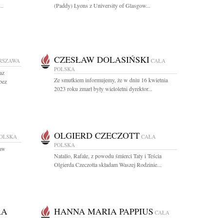
..
(Paddy) Lyons z University of Glasgow...
CZESŁAW DOLASIŃSKI
RSZAWA
CAŁA
POLSKA
az
Ze smutkiem informujemy, że w dniu 16 kwietnia
bez
2023 roku zmarł były wieloletni dyrektor...
OLGIERD CZECZOTT
POLSKA
CAŁA
POLSKA
ław
Natalio, Rafale, z powodu śmierci Taty i Teścia
Olgierda Czeczotta składam Waszej Rodzinie...
RA
HANNA MARIA PAPPIUS
CAŁA