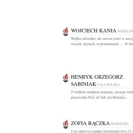
WOJCIECH KANIA
WARSZA
Wojtku odszedłeś, ale zawsze jesteś w nasz
sercach, myślach, wspomnieniach...... W dru
HENRYK GRZEGORZ
SABINIAK
CAŁA POLSKA
Z wielkim smutkiem żegnamy, naszego wiel
pracownika Prof. dr. hab. inż Henryka...
ZOFIA RĄCZKA
WARSZAWA
Czas upływa a pamięć niezmiennie trwa 12 