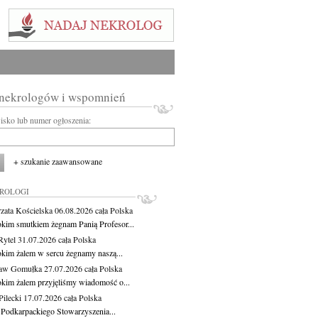
 nekrologów i wspomnień
wisko lub numer ogłoszenia:
+ szukanie zaawansowane
KROLOGI
zata Kościelska
06.08.2026
cała Polska
okim smutkiem żegnam Panią Profesor...
Rytel
31.07.2026
cała Polska
okim żalem w sercu żegnamy naszą...
ław Gomułka
27.07.2026
cała Polska
okim żalem przyjęliśmy wiadomość o...
ilecki
17.07.2026
cała Polska
 Podkarpackiego Stowarzyszenia...