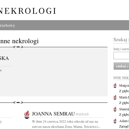
grzebowy
Inne nekrologi
Szukaj
Imię i naz
SKA
or
INNE NE
Małgor
Z głęb
Marta 
Z głęb
Stanis
JOANNA SEMRAU
POZNAŃ
Z głęb
Adam P
ny
W dniu 24 czerwca 2022 roku odeszła od nas na
Zarząd
zawsze nasza ukochana Żona, Mama, Teściowa i...