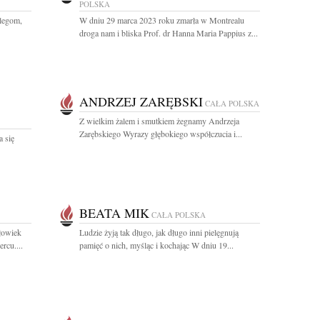
POLSKA
legom,
W dniu 29 marca 2023 roku zmarła w Montrealu
droga nam i bliska Prof. dr Hanna Maria Pappius z...
ANDRZEJ ZARĘBSKI
CAŁA POLSKA
Z wielkim żalem i smutkiem żegnamy Andrzeja
Zarębskiego Wyrazy głębokiego współczucia i...
a się
BEATA MIK
CAŁA POLSKA
łowiek
Ludzie żyją tak długo, jak długo inni pielęgnują
rcu....
pamięć o nich, myśląc i kochając W dniu 19...