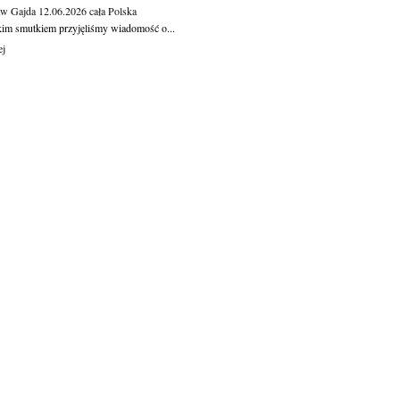
aw Gajda
12.06.2026
cała Polska
kim smutkiem przyjęliśmy wiadomość o...
ej