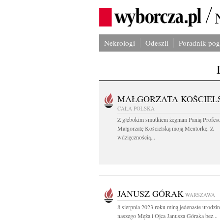
Nekrologi
Odeszli
Poradnik po
MAŁGORZATA KOŚCIEL
CAŁA POLSKA
Z głębokim smutkiem żegnam Panią Profes
Małgorzatę Kościelską moją Mentorkę. Z
wdzięcznością...
JANUSZ GÓRAK
WARSZAWA
8 sierpnia 2023 roku miną jedenaste urodzi
naszego Męża i Ojca Janusza Góraka bez...