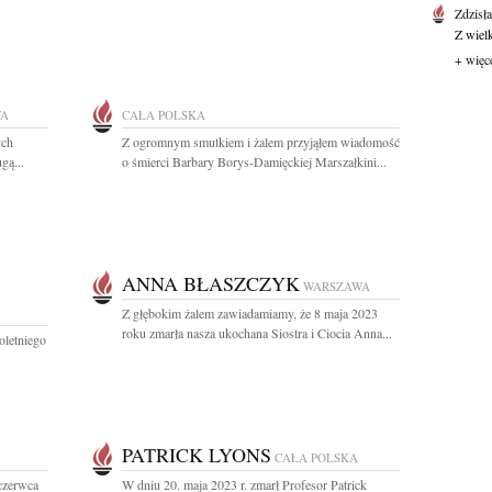
Zdzisł
Z wiel
+ więc
WA
CAŁA POLSKA
ych
Z ogromnym smutkiem i żalem przyjąłem wiadomość
gą...
o śmierci Barbary Borys-Damięckiej Marszałkini...
ANNA BŁASZCZYK
WARSZAWA
Z głębokim żalem zawiadamiamy, że 8 maja 2023
roku zmarła nasza ukochana Siostra i Ciocia Anna...
oletniego
PATRICK LYONS
CAŁA POLSKA
czerwca
W dniu 20. maja 2023 r. zmarł Profesor Patrick