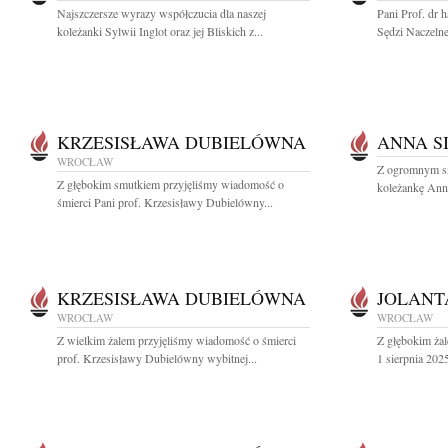
Najszczersze wyrazy współczucia dla naszej
Pani Prof. dr 
koleżanki Sylwii Inglot oraz jej Bliskich z...
Sędzi Naczeln
KRZESISŁAWA DUBIELÓWNA
ANNA S
WROCŁAW
Z ogromnym sm
Z głębokim smutkiem przyjęliśmy wiadomość o
koleżankę Annę
śmierci Pani prof. Krzesisławy Dubielówny...
KRZESISŁAWA DUBIELÓWNA
JOLANT
WROCŁAW
WROCŁAW
Z wielkim żalem przyjęliśmy wiadomość o śmierci
Z głębokim ża
prof. Krzesisławy Dubielówny wybitnej...
1 sierpnia 2025