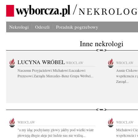
Nekrologi
Odeszli
Poradnik pogrzebowy
Inne nekrologi
LUCYNA WRÓBEL
WROCŁAW
WROCŁAW
Naszemu Przyjacielowi Michałowi Łuczakowi
Annie Ciskows
Prezesowi Zarządu Mercedes-Benz Grupa Wróbel...
współczucia z
Zarząd...
WROCŁAW
WROCŁAW
"a my idąc pochylamy głowy jakby pod wielki wiatr
Michałowi Cie
płowieją długie aleje już ludzie nas nie widzą...
współczucia i 