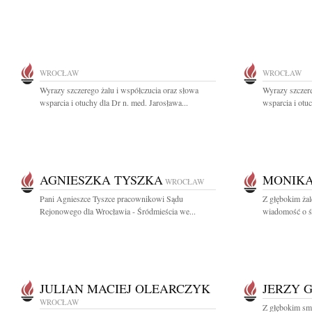
WROCŁAW
WROCŁAW
Wyrazy szczerego żalu i współczucia oraz słowa
Wyrazy szczere
wsparcia i otuchy dla Dr n. med. Jarosława...
wsparcia i otu
AGNIESZKA TYSZKA
MONIKA
WROCŁAW
Pani Agnieszce Tyszce pracownikowi Sądu
Z głębokim żal
Rejonowego dla Wrocławia - Śródmieścia we...
wiadomość o śm
JULIAN MACIEJ OLEARCZYK
JERZY 
WROCŁAW
Z głębokim sm