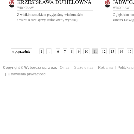
KRZESISŁAWA DUBIELÓWNA
JADWIG
WROCŁAW
WROCŁAW
Z wielkim smutkiem przyjęliśmy wiadomość o
Z głębokim sm
śmierci Krzesisławy Dubielówny wybitnej...
śmierci Jadwig
« poprzednie
1
...
6
7
8
9
10
11
12
13
14
15
Copyright © Wyborcza sp. z o.o.
O nas
Staże u nas
Reklama
Polityka 
Ustawienia prywatności