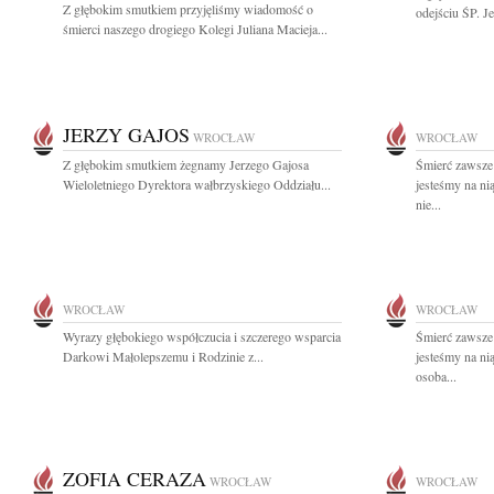
Z głębokim smutkiem przyjęliśmy wiadomość o
odejściu ŚP. Je
śmierci naszego drogiego Kolegi Juliana Macieja...
JERZY GAJOS
WROCŁAW
WROCŁAW
Z głębokim smutkiem żegnamy Jerzego Gajosa
Śmierć zawsze 
Wieloletniego Dyrektora wałbrzyskiego Oddziału...
jesteśmy na ni
nie...
WROCŁAW
WROCŁAW
Wyrazy głębokiego współczucia i szczerego wsparcia
Śmierć zawsze 
Darkowi Małolepszemu i Rodzinie z...
jesteśmy na ni
osoba...
ZOFIA CERAZA
WROCŁAW
WROCŁAW