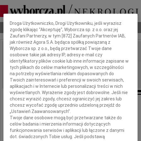
Dbamy o Twoją prywatność
Droga Użytkowniczko, Drogi Użytkowniku, jeśli wyrazisz
Nekrologi
Odeszli
Poradnik pogrzebowy
zgodę klikając "Akceptuję", Wyborcza sp. z o.o. oraz jej
Zaufani Partnerzy, w tym [
872
] Zaufanych Partnerów IAB,
jak również Agora S.A. będąca spółką powiązaną z
Wyborcza sp. z o.o., będą przetwarzać Twoje dane
osobowe takie jak adresy IP, adresy e-mail czy
IMIĘ I NAZWISKO:
identyfikatory plików cookie lub inne informacje zapisane w
Wrocław
tych plikach do celów marketingowych, w szczególności
REGION:
na potrzeby wyświetlania reklam dopasowanych do
22.04.2024
DATA EMISJI:
Twoich zainteresowań i preferencji w swoich serwisach,
aplikacjach i w Internecie lub personalizacji treści w nich
wyświetlanych. Wyrażenie zgody jest dobrowolne. Jeśli nie
chcesz wyrazić zgody, chcesz ograniczyć jej zakres lub
Drogiej Koleżance
chcesz wycofać zgodę uprzednio udzieloną przejdź do
„Ustawień Zaawansowanych”.
Twoje dane osobowe mogą być przetwarzane także do
Krystynie Horyzie
celów badania i mierzenia informacji dotyczących
funkcjonowania serwisów i aplikacji lub łączone z danymi
wyrazy głębokiego współczucia
dot. świadczonych Tobie usług. Jeśli podstawą