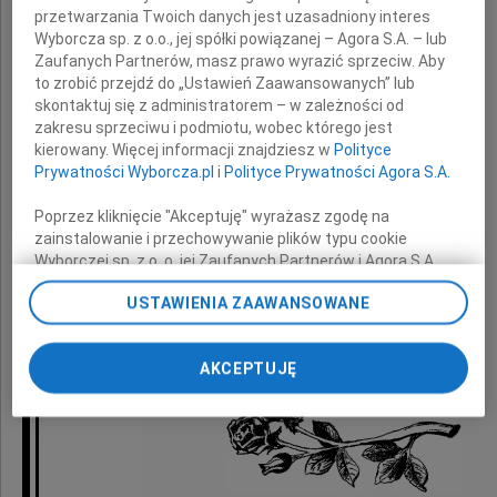
Mamy
przetwarzania Twoich danych jest uzasadniony interes
Wyborcza sp. z o.o., jej spółki powiązanej – Agora S.A. – lub
Zaufanych Partnerów, masz prawo wyrazić sprzeciw. Aby
to zrobić przejdź do „Ustawień Zaawansowanych” lub
skontaktuj się z administratorem – w zależności od
Naszej Koleżance i Koledze
zakresu sprzeciwu i podmiotu, wobec którego jest
kierowany. Więcej informacji znajdziesz w
Polityce
Prywatności Wyborcza.pl
i
Polityce Prywatności Agora S.A.
Małgorzacie Winiarskiej
Poprzez kliknięcie "Akceptuję" wyrażasz zgodę na
zainstalowanie i przechowywanie plików typu cookie
Jarosławowi Szczypkowi
Wyborczej sp. z o. o. jej Zaufanych Partnerów i Agora S.A.
na Twoim urządzeniu końcowym. Możesz też w każdej
USTAWIENIA ZAAWANSOWANE
chwili zmienić swoje preferencje dot. plików cookie,
ponownie wywołując narzędzie do zarządzania Twoimi
Zarząd, koleżanki i koledzy z Vorwerk Polska
preferencjami dot. przetwarzania danych poprzez
AKCEPTUJĘ
odnośnik „Ustawienia prywatności” w stopce serwisu i
przechodząc do sekcji „Ustawienia zaawansowane”.
Zmiana ustawień plików cookie możliwa jest także za
pomocą ustawień przeglądarki.
My, nasi Zaufani Partnerzy i Agora S.A. możemy