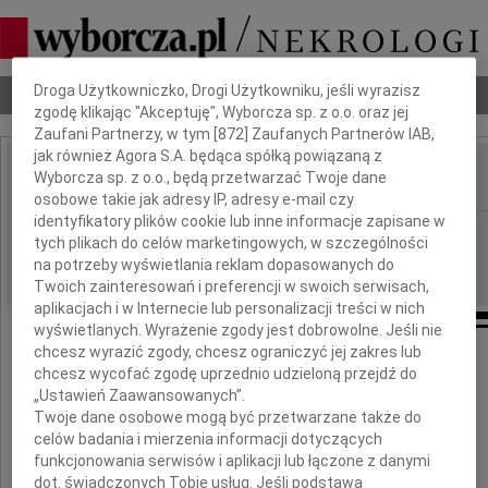
Dbamy o Twoją prywatność
Droga Użytkowniczko, Drogi Użytkowniku, jeśli wyrazisz
Nekrologi
Odeszli
Poradnik pogrzebowy
zgodę klikając "Akceptuję", Wyborcza sp. z o.o. oraz jej
Zaufani Partnerzy, w tym [
872
] Zaufanych Partnerów IAB,
jak również Agora S.A. będąca spółką powiązaną z
Wyborcza sp. z o.o., będą przetwarzać Twoje dane
IMIĘ I NAZWISKO:
osobowe takie jak adresy IP, adresy e-mail czy
identyfikatory plików cookie lub inne informacje zapisane w
Wrocław
REGION:
tych plikach do celów marketingowych, w szczególności
02.05.2024
na potrzeby wyświetlania reklam dopasowanych do
DATA EMISJI:
Twoich zainteresowań i preferencji w swoich serwisach,
aplikacjach i w Internecie lub personalizacji treści w nich
wyświetlanych. Wyrażenie zgody jest dobrowolne. Jeśli nie
chcesz wyrazić zgody, chcesz ograniczyć jej zakres lub
chcesz wycofać zgodę uprzednio udzieloną przejdź do
Składamy wyrazy głębokiego współczucia
„Ustawień Zaawansowanych”.
Twoje dane osobowe mogą być przetwarzane także do
z powodu śmierci
celów badania i mierzenia informacji dotyczących
funkcjonowania serwisów i aplikacji lub łączone z danymi
dot. świadczonych Tobie usług. Jeśli podstawą