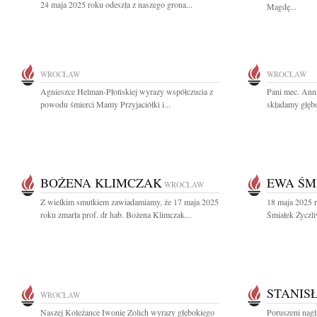
24 maja 2025 roku odeszła z naszego grona...
Magdę...
WROCŁAW
WROCŁAW
Agnieszce Helman-Płońskiej wyrazy współczucia z
Pani mec. Ann
powodu śmierci Mamy Przyjaciółki i...
składamy głębo
BOŻENA KLIMCZAK
EWA ŚM
WROCŁAW
Z wielkim smutkiem zawiadamiamy, że 17 maja 2025
18 maja 2025 r
roku zmarła prof. dr hab. Bożena Klimczak...
Śmiałek Życzli
STANIS
WROCŁAW
Naszej Koleżance Iwonie Zolich wyrazy głębokiego
Poruszeni nagł