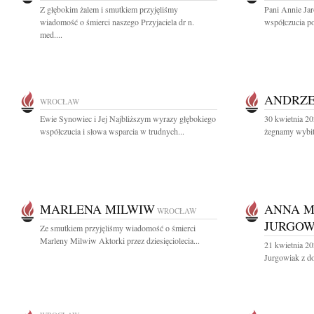
Z głębokim żalem i smutkiem przyjęliśmy
Pani Annie Jar
wiadomość o śmierci naszego Przyjaciela dr n.
współczucia po 
med....
ANDRZE
WROCŁAW
Ewie Synowiec i Jej Najbliższym wyrazy głębokiego
30 kwietnia 20
współczucia i słowa wsparcia w trudnych...
żegnamy wybit
MARLENA MILWIW
ANNA 
WROCŁAW
JURGOW
Ze smutkiem przyjęliśmy wiadomość o śmierci
Marleny Milwiw Aktorki przez dziesięciolecia...
21 kwietnia 2
Jurgowiak z d