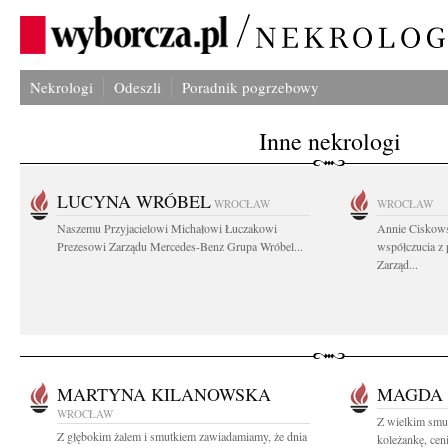
Nekrologi
Odeszli
Poradnik pogrzebowy
Inne nekrologi
LUCYNA WRÓBEL
WROCŁAW
WROCŁAW
Naszemu Przyjacielowi Michałowi Łuczakowi
Annie Ciskows
Prezesowi Zarządu Mercedes-Benz Grupa Wróbel...
współczucia z
Zarząd...
MARTYNA KILANOWSKA
MAGDA
WROCŁAW
Z wielkim smu
Z głębokim żalem i smutkiem zawiadamiamy, że dnia
koleżankę, cen