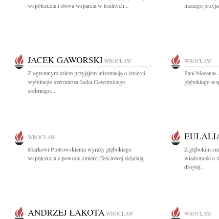
współczucia i słowa wsparcia w trudnych...
naszego przyjac
JACEK GAWORSKI
WROCŁAW
WROCŁAW
Z ogromnym żalem przyjąłem informację o śmierci
Pani Mecenas 
wybitnego szermierza Jacka Gaworskiego
głębokiego wsp
srebrnego...
EULALI
WROCŁAW
Markowi Piotrowskiemu wyrazy głębokiego
Z głębokim smu
współczucia z powodu śmierci Teściowej składają...
wiadomość o ś
drogiej...
ANDRZEJ ŁAKOTA
WROCŁAW
WROCŁAW