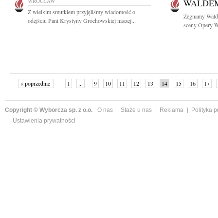
WROCŁAW
WALDE
Z wielkim smutkiem przyjęliśmy wiadomość o
Żegnamy Walde
odejściu Pani Krystyny Grochowskiej naszej...
sceny Opery Wr
« poprzednie
1
...
9
10
11
12
13
14
15
16
17
»
Copyright © Wyborcza sp. z o.o.
O nas
Staże u nas
Reklama
Polityka 
Ustawienia prywatności